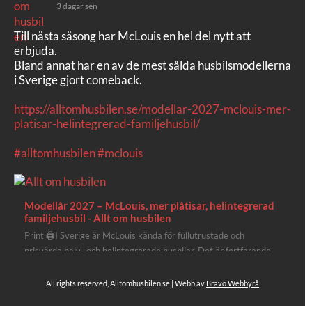
3 dagar sen
Till nästa säsong har McLouis en hel del nytt att
erbjuda.
Bland annat har en av de mest sålda husbilsmodellerna
i Sverige gjort comeback.
https://alltomhusbilen.se/modellar-2027-mclouis-mer-
platisar-helintegrerad-familjehusbil/
#alltomhusbilen
#mclouis
Modellår 2027 – McLouis, mer plåtisar, helintegrerad
familjehusbil - Allt om husbilen
Print 🖨I Sverige är McLouis kända för fullutrustade och
prisvärda halv- och helintegrerade husbilar. Det är fortfarande
där de lägger mest krut. Men till 2027 får även deras
plåtisutbud lite extra kärlek med hela 3 nya utrustningsnivåer.
All rights reserved, Alltomhusbilen.se | Webb av
Bravo Webbyrå
Av Stefan Janeld Det vimlar inte direkt av husb...