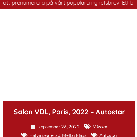
t prenumerera på vårt populära nyhetsbrev. Ett bra sätt
.
Salon VDL, Paris, 2022 – Autostar
september 26, 2022
Mässor
Halvintegrerad
,
Mellanklass
Autostar