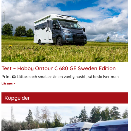
Test – Hobby Ontour C 680 GE Sweden Edition
Print 🖨 Lättare och smalare än en vanlig husbil, så beskriver man
Läs mer »
Köpguider