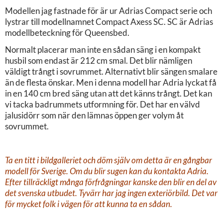
Modellen jag fastnade för är ur Adrias Compact serie och
lystrar till modellnamnet Compact Axess SC. SC är Adrias
modellbeteckning för Queensbed.
Normalt placerar man inte en sådan säng i en kompakt
husbil som endast är 212 cm smal. Det blir nämligen
väldigt trångt i sovrummet. Alternativt blir sängen smalare
än de flesta önskar. Men i denna modell har Adria lyckat få
in en 140 cm bred säng utan att det känns trångt. Det kan
vi tacka badrummets utformning för. Det har en välvd
jalusidörr som när den lämnas öppen ger volym åt
sovrummet.
Ta en titt i bildgalleriet och döm själv om detta är en gångbar
modell för Sverige. Om du blir sugen kan du kontakta Adria.
Efter tillräckligt många förfrågningar kanske den blir en del av
det svenska utbudet. Tyvärr har jag ingen exteriörbild. Det var
för mycket folk i vägen för att kunna ta en sådan.