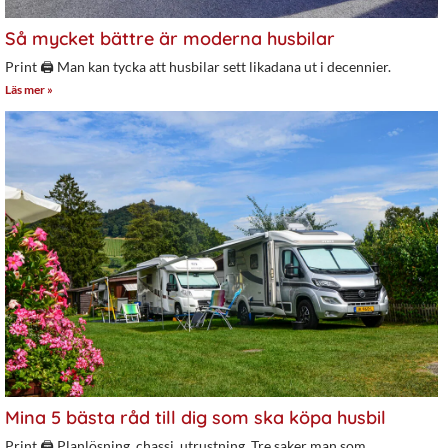
Så mycket bättre är moderna husbilar
Print 🖨 Man kan tycka att husbilar sett likadana ut i decennier.
Läs mer »
Mina 5 bästa råd till dig som ska köpa husbil
Print 🖨 Planlösning, chassi, utrustning. Tre saker man som