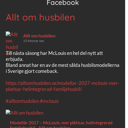
Facebook
Allt om husbilen
Allt om husbilen
15 timmar sen
Till nästa säsong har McLouis en hel del nytt att
erbjuda.
Bland annat har en av de mest sålda husbilsmodellerna
i Sverige gjort comeback.
https://alltomhusbilen.se/modellar-2027-mclouis-mer-
platisar-helintegrerad-familjehusbil/
#alltomhusbilen
#mclouis
Modellår 2027 – McLouis, mer plåtisar, helintegrerad
familjehusbil - Allt om husbilen