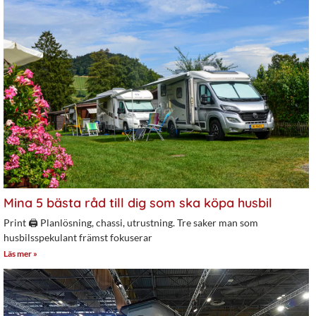
Mina 5 bästa råd till dig som ska köpa husbil
Print 🖨 Planlösning, chassi, utrustning. Tre saker man som
husbilsspekulant främst fokuserar
Läs mer »