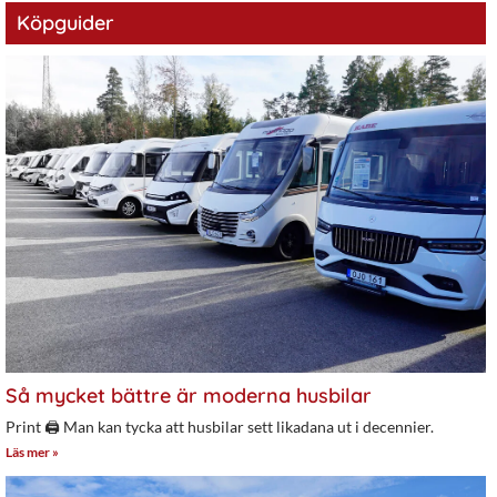
Köpguider
Så mycket bättre är moderna husbilar
Print 🖨 Man kan tycka att husbilar sett likadana ut i decennier.
Läs mer »