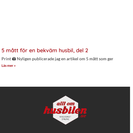
5 mått för en bekväm husbil, del 2
Print 🖨 Nyligen publicerade jag en artikel om 5 mått som ger
Läs mer »