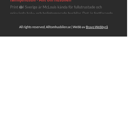
Print 🖨I Sverige är McLouis kända för fullutrustade och
prisvärda halv- och helintegrerade husbilar. Det är fortfarande
där de lägger mest krut. Men till 2027 får även deras
plåtisutbud lite extra kärlek med hela 3 nya utrustningsnivåer.
All rights reserved, Alltomhusbilen.se | Webb av
Bravo Webbyrå
Av Stefan Janeld Det vimlar inte direkt av husb...
Se hela på Facebook
Allt om husbilen
2 dagar sen
Rapidos senaste modell är en kompakt husbil med
långbäddar och face-to-face dinette.
Ser riktigt fin ut. Titta själv får du se.
https://alltomhusbilen.se/nyhet-rapido-c66-optimum-
line-utrustad-for-oberoende/
#alltomhusbilen
#rapido
#rapidoc66