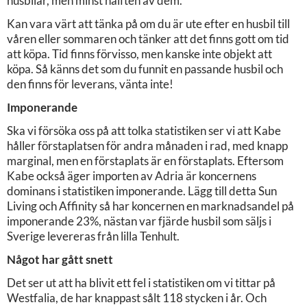
husbilar, men minst hälften av dem.
Kan vara värt att tänka på om du är ute efter en husbil till
våren eller sommaren och tänker att det finns gott om tid
att köpa. Tid finns förvisso, men kanske inte objekt att
köpa. Så känns det som du funnit en passande husbil och
den finns för leverans, vänta inte!
Imponerande
Ska vi försöka oss på att tolka statistiken ser vi att Kabe
håller förstaplatsen för andra månaden i rad, med knapp
marginal, men en förstaplats är en förstaplats. Eftersom
Kabe också äger importen av Adria är koncernens
dominans i statistiken imponerande. Lägg till detta Sun
Living och Affinity så har koncernen en marknadsandel på
imponerande 23%, nästan var fjärde husbil som säljs i
Sverige levereras från lilla Tenhult.
Något har gått snett
Det ser ut att ha blivit ett fel i statistiken om vi tittar på
Westfalia, de har knappast sålt 118 stycken i år. Och