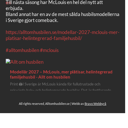
Till nästa säsong har McLouis en hel del nytt att
erbjuda.
Bland annat har en av de mest sålda husbilsmodellerna
i Sverige gjort comeback.
https://alltomhusbilen.se/modellar-2027-mclouis-mer-
platisar-helintegrerad-familjehusbil/
#alltomhusbilen
#mclouis
Modellår 2027 – McLouis, mer plåtisar, helintegrerad
familjehusbil - Allt om husbilen
Print 🖨I Sverige är McLouis kända för fullutrustade och
prisvärda halv- och helintegrerade husbilar. Det är fortfarande
där de lägger mest krut. Men till 2027 får även deras
plåtisutbud lite extra kärlek med hela 3 nya utrustningsnivåer.
All rights reserved, Alltomhusbilen.se | Webb av
Bravo Webbyrå
Av Stefan Janeld Det vimlar inte direkt av husb...
Se hela på Facebook