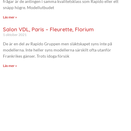
frågar är de antingen i samma kvalitetsklass som Rapido eller ett
snäpp högre. Modellutbudet
Läs mer »
Salon VDL, Paris – Fleurette, Florium
1 oktober 2021
De är en del av Rapido Gruppen men släktskapet syns inte på
modellerna. Inte heller syns modellerna särskilt ofta utanför
Frankrikes gänser. Trots idoga försök
Läs mer »