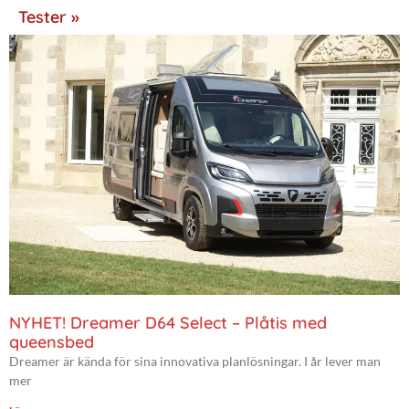
Tester »
NYHET! Dreamer D64 Select – Plåtis med
queensbed
Dreamer är kända för sina innovativa planlösningar. I år lever man
mer