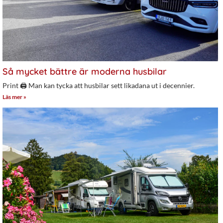
Så mycket bättre är moderna husbilar
Print 🖨 Man kan tycka att husbilar sett likadana ut i decennier.
Läs mer »