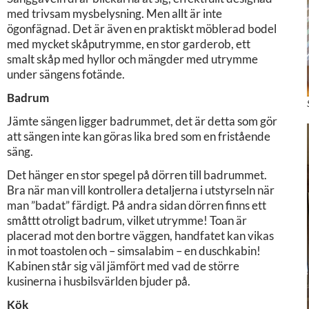
med trivsam mysbelysning. Men allt är inte
ögonfägnad. Det är även en praktiskt möblerad bodel
med mycket skåputrymme, en stor garderob, ett
smalt skåp med hyllor och mängder med utrymme
under sängens fotände.
Badrum
Jämte sängen ligger badrummet, det är detta som gör
att sängen inte kan göras lika bred som en fristående
säng.
Det hänger en stor spegel på dörren till badrummet.
Bra när man vill kontrollera detaljerna i utstyrseln när
man ”badat” färdigt. På andra sidan dörren finns ett
småttt otroligt badrum, vilket utrymme! Toan är
placerad mot den bortre väggen, handfatet kan vikas
in mot toastolen och – simsalabim – en duschkabin!
Kabinen står sig väl jämfört med vad de större
kusinerna i husbilsvärlden bjuder på.
Kök