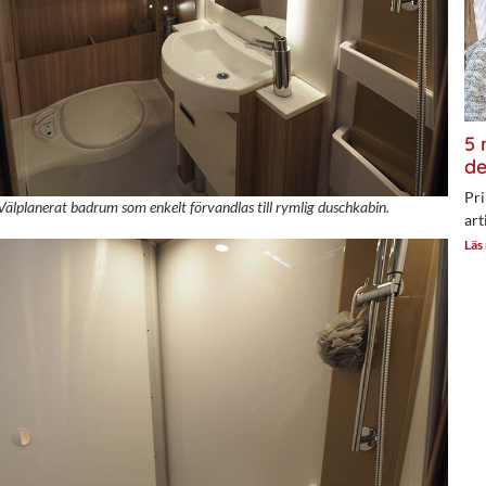
5 
de
Pri
Välplanerat badrum som enkelt förvandlas till rymlig duschkabin.
art
Läs