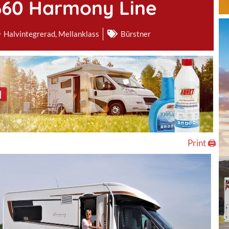
660 Harmony Line
Halvintegrerad
,
Mellanklass
Bürstner
Print 🖨