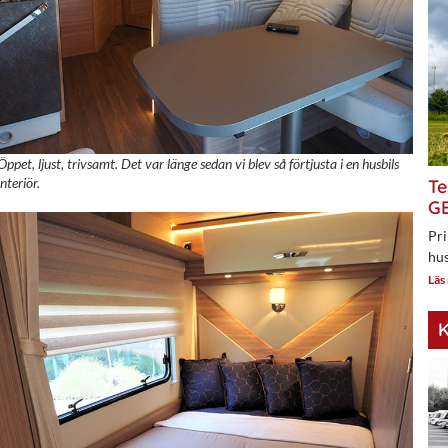
Öppet, ljust, trivsamt. Det var länge sedan vi blev så förtjusta i en husbils
interiör.
Te
GE
Pri
hus
Läs
K