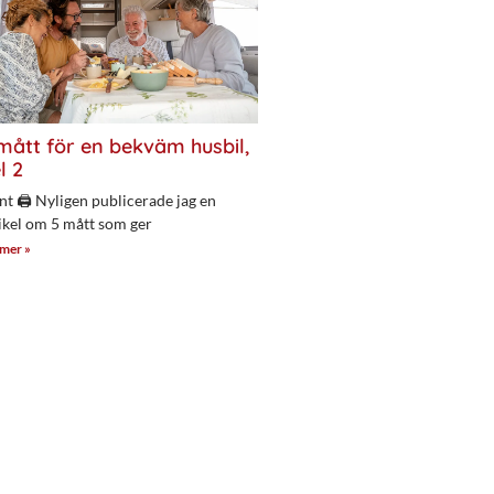
mått för en bekväm husbil,
l 2
nt 🖨 Nyligen publicerade jag en
ikel om 5 mått som ger
 mer »