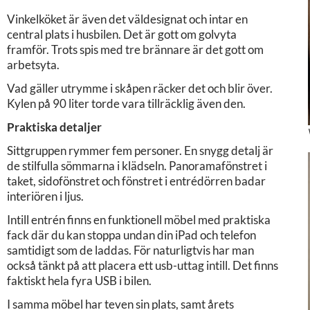
Vinkelköket är även det väldesignat och intar en
central plats i husbilen. Det är gott om golvyta
framför. Trots spis med tre brännare är det gott om
arbetsyta.
Vad gäller utrymme i skåpen räcker det och blir över.
Kylen på 90 liter torde vara tillräcklig även den.
Praktiska detaljer
Sittgruppen rymmer fem personer. En snygg detalj är
de stilfulla sömmarna i klädseln. Panoramafönstret i
taket, sidofönstret och fönstret i entrédörren badar
interiören i ljus.
Intill entrén finns en funktionell möbel med praktiska
fack där du kan stoppa undan din iPad och telefon
samtidigt som de laddas. För naturligtvis har man
också tänkt på att placera ett usb-uttag intill. Det finns
faktiskt hela fyra USB i bilen.
I samma möbel har teven sin plats, samt årets