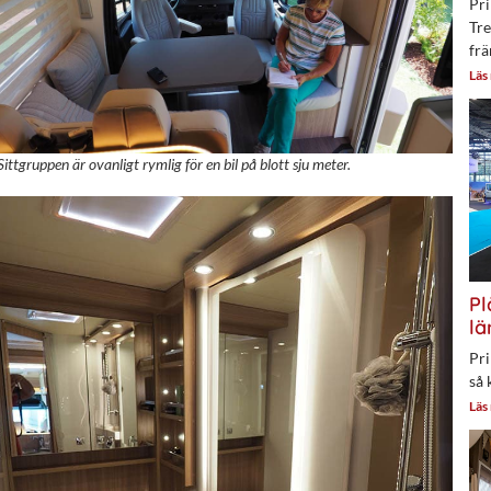
Pri
Tre
frä
Läs
Sittgruppen är ovanligt rymlig för en bil på blott sju meter.
Pl
lä
Pri
så 
Läs