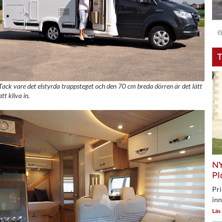
T
Tack vare det elstyrda trappsteget och den 70 cm breda dörren är det lätt
att kliva in.
NY
Pl
Pri
inn
Läs