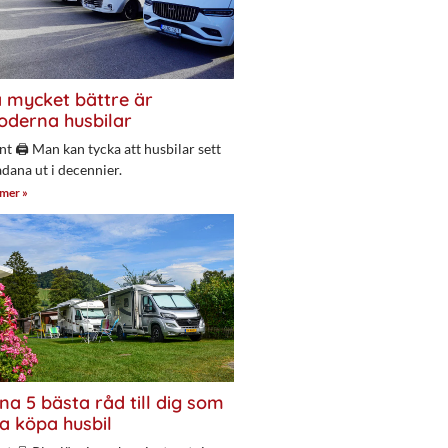
 mycket bättre är
derna husbilar
nt 🖨 Man kan tycka att husbilar sett
adana ut i decennier.
 mer »
na 5 bästa råd till dig som
a köpa husbil