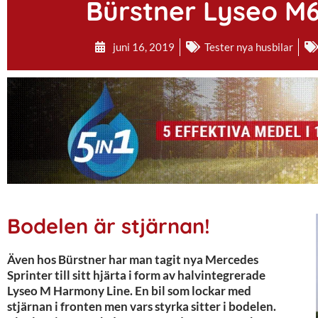
Bürstner Lyseo M
juni 16, 2019
Tester nya husbilar
Bodelen är stjärnan!
Även hos Bürstner har man tagit nya Mercedes
Sprinter till sitt hjärta i form av halvintegrerade
Lyseo M Harmony Line. En bil som lockar med
stjärnan i fronten men vars styrka sitter i bodelen.