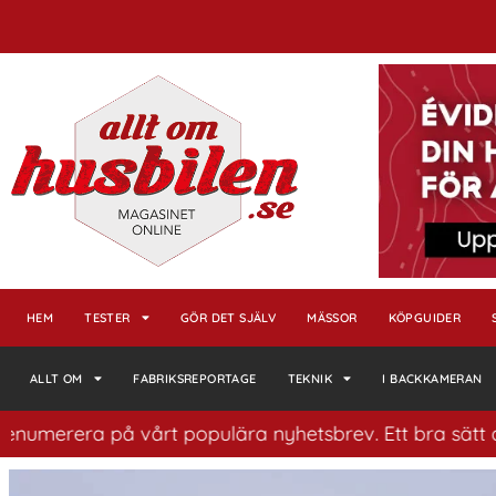
HEM
TESTER
GÖR DET SJÄLV
MÄSSOR
KÖPGUIDER
ALLT OM
FABRIKSREPORTAGE
TEKNIK
I BACKKAMERAN
å vårt populära nyhetsbrev. Ett bra sätt att ha koll på