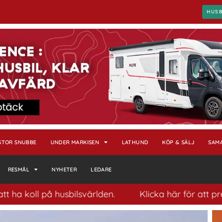
HUS
STOR SNUBBE
UNDER MARKISEN
LATHUND
KÖP & SÄLJ
SAM
RESMÅL
NYHETER
LEDARE
 husbilsvärlden.
Klicka här för att prenumerera p