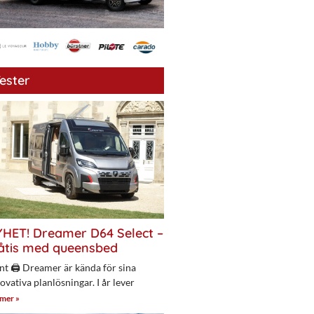
ester
HET! Dreamer D64 Select –
åtis med queensbed
nt 🖨 Dreamer är kända för sina
ovativa planlösningar. I år lever
 mer »