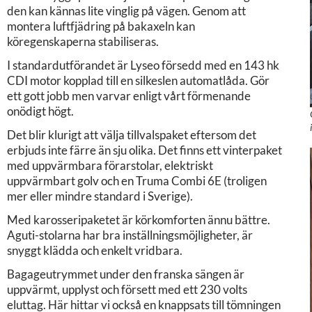
den kan kännas lite vinglig på vägen. Genom att
montera luftfjädring på bakaxeln kan
köregenskaperna stabiliseras.
I standardutförandet är Lyseo försedd med en 143 hk
CDI motor kopplad till en silkeslen automatlåda. Gör
ett gott jobb men varvar enligt vårt förmenande
onödigt högt.
Det blir klurigt att välja tillvalspaket eftersom det
erbjuds inte färre än sju olika. Det finns ett vinterpaket
med uppvärmbara förarstolar, elektriskt
uppvärmbart golv och en Truma Combi 6E (troligen
mer eller mindre standard i Sverige).
Med karosseripaketet är körkomforten ännu bättre.
Aguti-stolarna har bra inställningsmöjligheter, är
snyggt klädda och enkelt vridbara.
Bagageutrymmet under den franska sängen är
uppvärmt, upplyst och försett med ett 230 volts
eluttag. Här hittar vi också en knappsats till tömningen