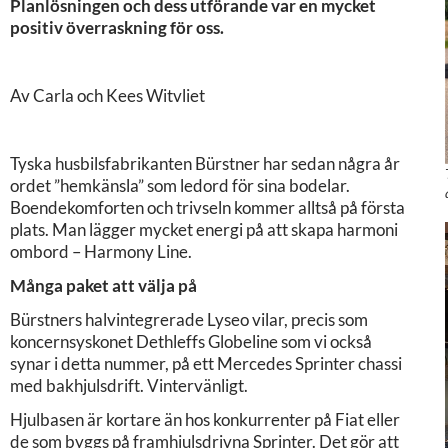
Planlösningen och dess utförande var en mycket
positiv överraskning för oss.
Av Carla och Kees Witvliet
Tyska husbilsfabrikanten Bürstner har sedan några år
ordet ”hemkänsla” som ledord för sina bodelar.
Boendekomforten och trivseln kommer alltså på första
plats. Man lägger mycket energi på att skapa harmoni
ombord – Harmony Line.
Många paket att välja på
Bürstners halvintegrerade Lyseo vilar, precis som
koncernsyskonet Dethleffs Globeline som vi också
synar i detta nummer, på ett Mercedes Sprinter chassi
med bakhjulsdrift. Vintervänligt.
Hjulbasen är kortare än hos konkurrenter på Fiat eller
de som byggs på framhjulsdrivna Sprinter. Det gör att