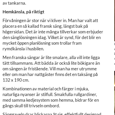
av tankarna.
Hemkänsla, på riktigt
Förvåningen är stor när vi kliver in. Man har valt att
placera en så kallad fransk säng, längst bak på
högersidan. Det är inte många tillverkar som erbjuder
den sänglösningen idag. Vilket är synd, för det blir en
mycket öppen planlösning som trollar fram
rymdkänsla i husbilen.
Men franska sängar är lite smalare, alla vill inte ligga
tätt tillsammans. Att bädda är också lite bökigare än
om sängen är fristående. Vill man ha mer utrymme
eller om man har nattgäster finns det en taksäng på
132 x 190 cm.
Kombinationen av material och färger i mjuka,
naturliga nyanser är stilfull. Smakfulla rullgardiner,
med samma kedjesystem som hemma, bidrar för en
gångs skull till trivseln ombord.
Sänggaveln drar blickarna åt sig, effektfullt designad