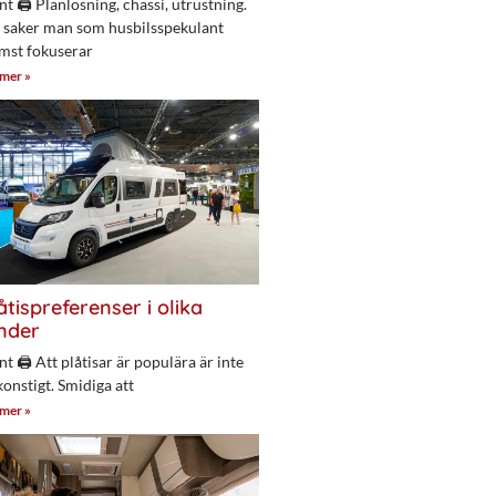
nt 🖨 Planlösning, chassi, utrustning.
 saker man som husbilsspekulant
mst fokuserar
 mer »
åtispreferenser i olika
nder
nt 🖨 Att plåtisar är populära är inte
konstigt. Smidiga att
 mer »