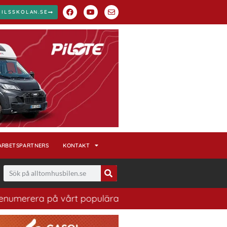
BILSSKOLAN.SE
ARBETSPARTNERS
KONTAKT
å vårt populära nyhetsbrev. Ett bra sätt att ha koll på