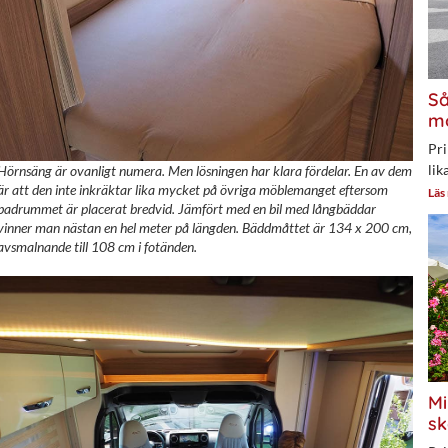
Så
mo
Pri
lik
Hörnsäng är ovanligt numera. Men lösningen har klara fördelar. En av dem
är att den inte inkräktar lika mycket på övriga möblemanget eftersom
Läs
badrummet är placerat bredvid. Jämfört med en bil med långbäddar
vinner man nästan en hel meter på längden. Bäddmåttet är 134 x 200 cm,
avsmalnande till 108 cm i fotänden.
Mi
sk