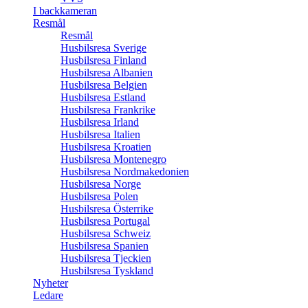
I backkameran
Resmål
Resmål
Husbilsresa Sverige
Husbilsresa Finland
Husbilsresa Albanien
Husbilsresa Belgien
Husbilsresa Estland
Husbilsresa Frankrike
Husbilsresa Irland
Husbilsresa Italien
Husbilsresa Kroatien
Husbilsresa Montenegro
Husbilsresa Nordmakedonien
Husbilsresa Norge
Husbilsresa Polen
Husbilsresa Österrike
Husbilsresa Portugal
Husbilsresa Schweiz
Husbilsresa Spanien
Husbilsresa Tjeckien
Husbilsresa Tyskland
Nyheter
Ledare