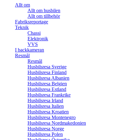
Allt om
Allt om husbilen
Allt om tillbehör
Fabriksreportage
Teknik
Chassi
Elektronik
VVS
I backkameran
Resmål
Resmål
Husbilsresa Sverige
Husbilsresa Finland
Husbilsresa Albanien
Husbilsresa Belgien
Husbilsresa Estland
Husbilsresa Frankrike
Husbilsresa Irland
Husbilsresa Italien
Husbilsresa Kroatien
Husbilsresa Montenegro
Husbilsresa Nordmakedonien
Husbilsresa Norge
Husbilsresa Polen
Husbilsresa Österrike