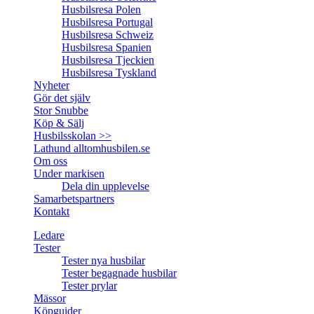
Husbilsresa Polen
Husbilsresa Portugal
Husbilsresa Schweiz
Husbilsresa Spanien
Husbilsresa Tjeckien
Husbilsresa Tyskland
Nyheter
Gör det själv
Stor Snubbe
Köp & Sälj
Husbilsskolan >>
Lathund alltomhusbilen.se
Om oss
Under markisen
Dela din upplevelse
Samarbetspartners
Kontakt
Ledare
Tester
Tester nya husbilar
Tester begagnade husbilar
Tester prylar
Mässor
Köpguider