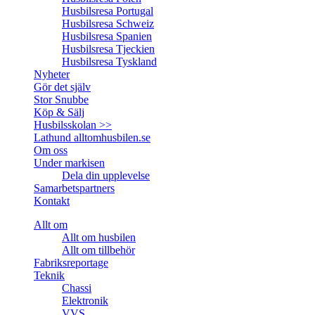
Husbilsresa Portugal
Husbilsresa Schweiz
Husbilsresa Spanien
Husbilsresa Tjeckien
Husbilsresa Tyskland
Nyheter
Gör det själv
Stor Snubbe
Köp & Sälj
Husbilsskolan >>
Lathund alltomhusbilen.se
Om oss
Under markisen
Dela din upplevelse
Samarbetspartners
Kontakt
Allt om
Allt om husbilen
Allt om tillbehör
Fabriksreportage
Teknik
Chassi
Elektronik
VVS