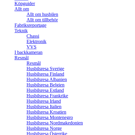
Köpguider
Allt om
Allt om husbilen
Allt om tillbehör
Fabriksreportage
Teknik
Chassi
Elektronik
VVS
I backkameran
Resmål
Resmål
Husbilsresa Sverige
Husbilsresa Finland
Husbilsresa Albanien
Husbilsresa Belgien
Husbilsresa Estland
Husbilsresa Frankrike
Husbilsresa Irland
Husbilsresa Italien
Husbilsresa Kroatien
Husbilsresa Montenegro
Husbilsresa Nordmakedonien
Husbilsresa Norge
Husbilsresa Österrike