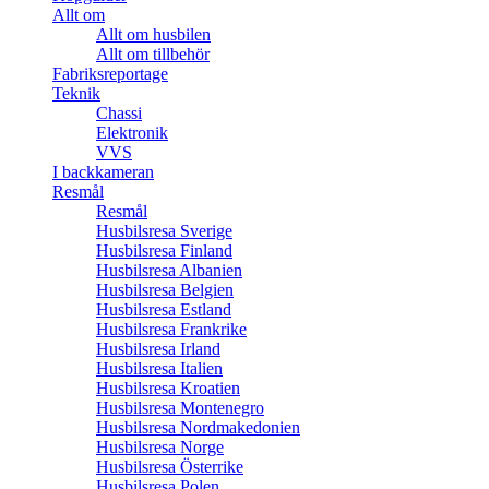
Allt om
Allt om husbilen
Allt om tillbehör
Fabriksreportage
Teknik
Chassi
Elektronik
VVS
I backkameran
Resmål
Resmål
Husbilsresa Sverige
Husbilsresa Finland
Husbilsresa Albanien
Husbilsresa Belgien
Husbilsresa Estland
Husbilsresa Frankrike
Husbilsresa Irland
Husbilsresa Italien
Husbilsresa Kroatien
Husbilsresa Montenegro
Husbilsresa Nordmakedonien
Husbilsresa Norge
Husbilsresa Österrike
Husbilsresa Polen