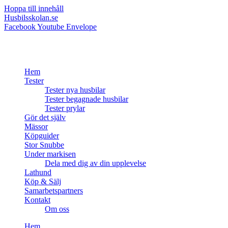
Hoppa till innehåll
Husbilsskolan.se
Facebook
Youtube
Envelope
Hem
Tester
Tester nya husbilar
Tester begagnade husbilar
Tester prylar
Gör det själv
Mässor
Köpguider
Stor Snubbe
Under markisen
Dela med dig av din upplevelse
Lathund
Köp & Sälj
Samarbetspartners
Kontakt
Om oss
Hem