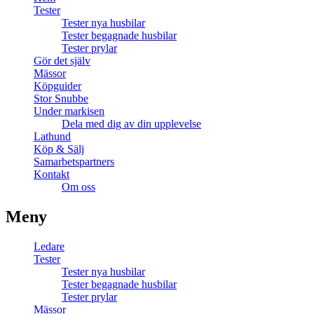
Tester
Tester nya husbilar
Tester begagnade husbilar
Tester prylar
Gör det själv
Mässor
Köpguider
Stor Snubbe
Under markisen
Dela med dig av din upplevelse
Lathund
Köp & Sälj
Samarbetspartners
Kontakt
Om oss
Meny
Ledare
Tester
Tester nya husbilar
Tester begagnade husbilar
Tester prylar
Mässor