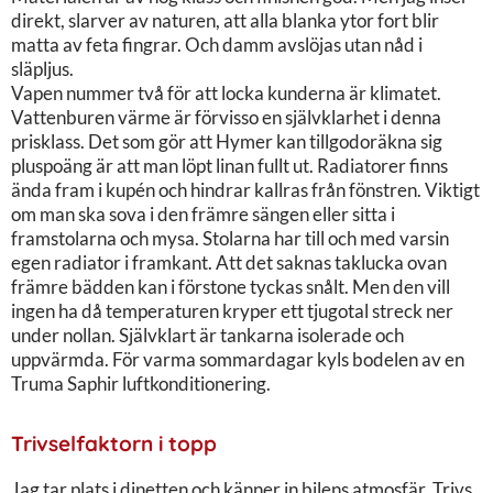
direkt, slarver av naturen, att alla blanka ytor fort blir
matta av feta fingrar. Och damm avslöjas utan nåd i
släpljus.
Vapen nummer två för att locka kunderna är klimatet.
Vattenburen värme är förvisso en självklarhet i denna
prisklass. Det som gör att Hymer kan tillgodoräkna sig
pluspoäng är att man löpt linan fullt ut. Radiatorer finns
ända fram i kupén och hindrar kallras från fönstren. Viktigt
om man ska sova i den främre sängen eller sitta i
framstolarna och mysa. Stolarna har till och med varsin
egen radiator i framkant. Att det saknas taklucka ovan
främre bädden kan i förstone tyckas snålt. Men den vill
ingen ha då temperaturen kryper ett tjugotal streck ner
under nollan. Självklart är tankarna isolerade och
uppvärmda. För varma sommardagar kyls bodelen av en
Truma Saphir luftkonditionering.
Trivselfaktorn i topp
Jag tar plats i dinetten och känner in bilens atmosfär. Trivs