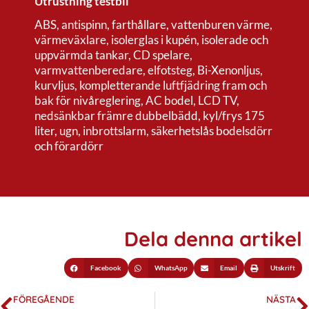
Utrustning testbil
ABS, antispinn, farthållare, vattenburen värme,
värmeväxlare, isolerglas i kupén, isolerade och
uppvärmda tankar, CD spelare,
varmvattenberedare, elfotsteg, Bi-Xenonljus,
kurvljus, kompletterande luftfjädring fram och
bak för nivåreglering, AC bodel, LCD TV,
nedsänkbar främre dubbelbädd, kyl/frys 175
liter, ugn, inbrottslarm, säkerhetslås bodelsdörr
och förardörr
Dela denna artikel
Facebook
WhatsApp
Email
Utskrift
FÖREGÅENDE
NÄSTA