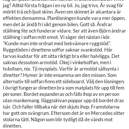
jag? Alltid första frågan i en ny bil. Jo, jag trivs. Är svag för
mörkt trä och ljust skinn. Även om skinnet är alcantara är
effekten densamma. Planlösningen kunde vara mer öppen,
men det är ändå fri sikt genom bilen. Gott så. Ändrar
ställning lite och funderar vidare. Ser att även Björn ändrar
ställning i soffan mitt emot. Vi säger det nästan i kör.
”Kunde man inte ordnat med bekvämare ryggstöd”.
Ryggstöden i dinettens soffor saknar svankstöd. Här
tarvas kuddar för att sitta riktigt bra eller halvligga. Det
saknas dessutom armstöd. Okej i vinkelsoffan, men i
tvåsitsen, nix. Tji mysplats. Varför är armstöd sällsynta i
dinetter? Hymer är inte ensamma om den missen. Som
alternativ till soffan finns ett sideboard. Välj den lösningen.
I övrigt fungerar dinetten bra som matplats för upp till fem
personer. Bordet expanderas och fälls ihop av en person
utan mankemang. Iläggsskivan poppar upp då bordet dras
isär. Och faller tillbaka när det skjuts ihop. Framstolarna
har gott om svängrum. Eftersom det är en Mercedes sitter
stolarna tätt. Någon som blir tydligt då de vänds mot
dinetten.