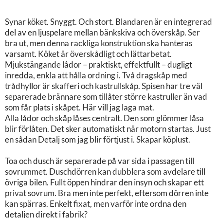
Synar köket. Snyggt. Och stort. Blandaren är en integrerad
del av en ljuspelare mellan bänkskiva och överskåp. Ser
bra ut, men denna rackliga konstruktion ska hanteras
varsamt. Köket är överskådligt och lättarbetat.
Mjukstängande lådor – praktiskt, effektfullt – dugligt
inredda, enkla att hålla ordning i. Två dragskåp med
trådhyllor är skafferi och kastrullskåp. Spisen har tre väl
separerade brännare som tillåter större kastruller än vad
som får plats i skåpet. Här vill jag laga mat.
Alla lådor och skåp låses centralt. Den som glömmer låsa
blir förlåten. Det sker automatiskt när motorn startas. Just
en sådan Detalj som jag blir förtjust i. Skapar köplust.
Toa och dusch är separerade på var sida i passagen till
sovrummet. Duschdörren kan dubblera som avdelare till
övriga bilen. Fullt öppen hindrar den insyn och skapar ett
privat sovrum. Bra men inte perfekt, eftersom dörren inte
kan spärras. Enkelt fixat, men varför inte ordna den
detaljen direkt i fabrik?