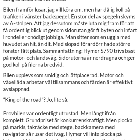
Bilen framför lusar, jag vill köra om, men har dålig koll på
trafiken i vänster backspegel. En stor del av spegeln skyms
av A-stolpen. Att jag dessutom måste luta mig fram för att
få ordentlig blick ut genom sidorutan gör filbyten och infart
i rondeller onödigt jobbiga. Man sitter som en uggla med
huvudet än hit, än dit. Med slopad förardörr hade större
fönster fått plats. Sammanfattning: Hymer S790 trivs bäst
på motor- och landsväg. Sidorutorna är nerdragna och ger
god koll på filerna bredvid.
Bilen upplevs som smidig och lättplacerad. Motor och
växellåda arbetar väl tillsammans och färden är effektivt
avslappnad.
”King of the road”? Jo, lite så.
Provbilen var ordentligt utrustad. Men långt ifrån
komplett. Grundpriset är konkurrenskraftigt. Men plocka
på markis, takräcke med stege, backkamera med
navigator så rusar det iväg. Hymer vill inte plocka på