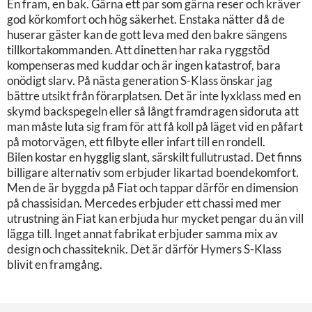
En fram, en bak. Gärna ett par som gärna reser och kräver
god körkomfort och hög säkerhet. Enstaka nätter då de
huserar gäster kan de gott leva med den bakre sängens
tillkortakommanden. Att dinetten har raka ryggstöd
kompenseras med kuddar och är ingen katastrof, bara
onödigt slarv. På nästa generation S-Klass önskar jag
bättre utsikt från förarplatsen. Det är inte lyxklass med en
skymd backspegeln eller så långt framdragen sidoruta att
man måste luta sig fram för att få koll på läget vid en påfart
på motorvägen, ett filbyte eller infart till en rondell.
Bilen kostar en hygglig slant, särskilt fullutrustad. Det finns
billigare alternativ som erbjuder likartad boendekomfort.
Men de är byggda på Fiat och tappar därför en dimension
på chassisidan. Mercedes erbjuder ett chassi med mer
utrustning än Fiat kan erbjuda hur mycket pengar du än vill
lägga till. Inget annat fabrikat erbjuder samma mix av
design och chassiteknik. Det är därför Hymers S-Klass
blivit en framgång.