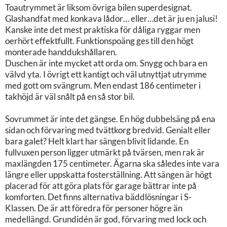
Toautrymmet är liksom övriga bilen superdesignat.
Glashandfat med konkava lådor… eller…det är ju en jalusi!
Kanske inte det mest praktiska för dåliga ryggar men
oerhört effektfullt. Funktionspoäng ges till den högt
monterade handdukshållaren.
Duschen är inte mycket att orda om. Snygg och bara en
välvd yta. I övrigt ett kantigt och väl utnyttjat utrymme
med gott om svängrum. Men endast 186 centimeter i
takhöjd är väl snålt på en så stor bil.
Sovrummet är inte det gängse. En hög dubbelsäng på ena
sidan och förvaring med tvättkorg bredvid. Genialt eller
bara galet? Helt klart har sängen blivit lidande. En
fullvuxen person ligger utmärkt på tvärsen, men rak är
maxlängden 175 centimeter. Ägarna ska således inte vara
längre eller uppskatta fosterställning. Att sängen är högt
placerad för att göra plats för garage bättrar inte på
komforten. Det finns alternativa bäddlösningar i S-
Klassen. De är att föredra för personer högre än
medellängd. Grundidén är god, förvaring med lock och