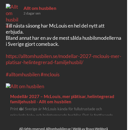
Allt om husbilen
2 dagar sen
Till nästa säsong har McLouis en hel del nytt att
erbjuda.
Bland annat har en av de mest sålda husbilsmodellerna
i Sverige gjort comeback.
https://alltomhusbilen.se/modellar-2027-mclouis-mer-
platisar-helintegrerad-familjehusbil/
#alltomhusbilen
#mclouis
Modellår 2027 – McLouis, mer plåtisar, helintegrerad
familjehusbil - Allt om husbilen
Print 🖨I Sverige är McLouis kända för fullutrustade och
prisvärda halv- och helintegrerade husbilar. Det är fortfarande
där de lägger mest krut. Men till 2027 får även deras
plåtisutbud lite extra kärlek med hela 3 nya utrustningsnivåer.
All rights reserved, Alltomhusbilen.se | Webb av
Bravo Webbyrå