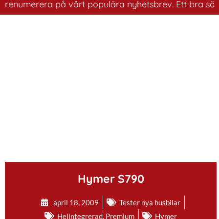
numerera på vårt populära nyhetsbrev. Ett bra sätt att 
.
Hymer S790
april 18, 2009
Tester nya husbilar
Helintegrerad
,
Premium
Hymer