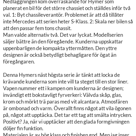
Nedläggningen kom överraskande för Hymer som
planerat en bil för det större chassiet och ställdes inför två
val. 1: Byt chassileverantör. Problemet är att då tillåter
inte Mercedes att serien heter S-Klass. 2: Skala ner bilen så
att den passar fem tons chassit.
Man valde alternativ två. Det var lyckat. Modellserien
säljer bättre än den föregående. Kunderna uppskattar
uppenbarligen de kompakta yttermåtten. Den yttre
designen är också betydligt behagligare för ögat än
föregångaren.
Denna Hymers näst högsta serie är tänkt att locka de
krävande kunderna som inte vill ta steget till en stor liner.
Vapen nummer ett i kampen om kunderna är designen;
invändigt ett bokstavligt fyrverkeri: Välvda skåp, glas,
krom och mörkt trä paras med vit alcantara. Atmosfären
är ombonad och varm. Överallt finns något att vila ögonen
på, något att upptäcka. Det tar ett tag att smälta intrycken.
Positivt? Ja, när vi upptäcker att den glada formgivningen
döljer fin funktion.
Materialen är av hög klass och finishen god. Men jag inser