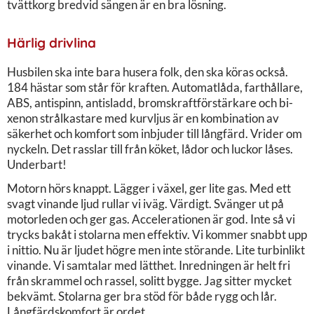
tvättkorg bredvid sängen är en bra lösning.
Härlig drivlina
Husbilen ska inte bara husera folk, den ska köras också.
184 hästar som står för kraften. Automatlåda, farthållare,
ABS, antispinn, antisladd, bromskraftförstärkare och bi-
xenon strålkastare med kurvljus är en kombination av
säkerhet och komfort som inbjuder till långfärd. Vrider om
nyckeln. Det rasslar till från köket, lådor och luckor låses.
Underbart!
Motorn hörs knappt. Lägger i växel, ger lite gas. Med ett
svagt vinande ljud rullar vi iväg. Värdigt. Svänger ut på
motorleden och ger gas. Accelerationen är god. Inte så vi
trycks bakåt i stolarna men effektiv. Vi kommer snabbt upp
i nittio. Nu är ljudet högre men inte störande. Lite turbinlikt
vinande. Vi samtalar med lätthet. Inredningen är helt fri
från skrammel och rassel, solitt bygge. Jag sitter mycket
bekvämt. Stolarna ger bra stöd för både rygg och lår.
Långfärdskomfort är ordet.