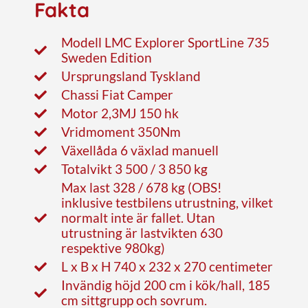
Fakta
Modell LMC Explorer SportLine 735
Sweden Edition
Ursprungsland Tyskland
Chassi Fiat Camper
Motor 2,3MJ 150 hk
Vridmoment 350Nm
Växellåda 6 växlad manuell
Totalvikt 3 500 / 3 850 kg
Max last 328 / 678 kg (OBS!
inklusive testbilens utrustning, vilket
normalt inte är fallet. Utan
utrustning är lastvikten 630
respektive 980kg)
L x B x H 740 x 232 x 270 centimeter
Invändig höjd 200 cm i kök/hall, 185
cm sittgrupp och sovrum.