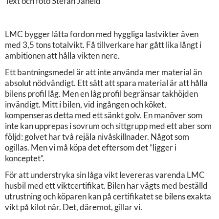
Text och foto Stefan Janeld
LMC bygger lätta fordon med hyggliga lastvikter även
med 3,5 tons totalvikt. Få tillverkare har gått lika långt i
ambitionen att hålla vikten nere.
Ett bantningsmedel är att inte använda mer material än
absolut nödvändigt. Ett sätt att spara material är att hålla
bilens profil låg. Men en låg profil begränsar takhöjden
invändigt. Mitt i bilen, vid ingången och köket,
kompenseras detta med ett sänkt golv. En manöver som
inte kan upprepas i sovrum och sittgrupp med ett aber som
följd: golvet har två rejäla nivåskillnader. Något som
ogillas. Men vi må köpa det eftersom det ”ligger i
konceptet”.
För att understryka sin låga vikt levereras varenda LMC
husbil med ett viktcertifikat. Bilen har vägts med beställd
utrustning och köparen kan på certifikatet se bilens exakta
vikt på kilot när. Det, däremot, gillar vi.