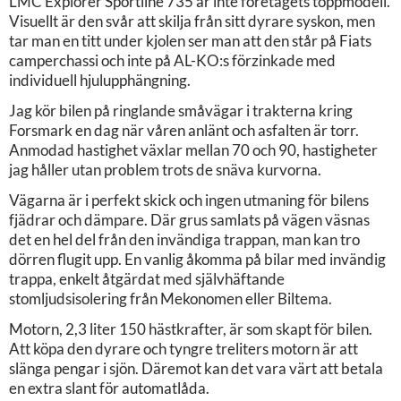
LMC Explorer Sportline 735 är inte företagets toppmodell.
Visuellt är den svår att skilja från sitt dyrare syskon, men
tar man en titt under kjolen ser man att den står på Fiats
camperchassi och inte på AL-KO:s förzinkade med
individuell hjulupphängning.
Jag kör bilen på ringlande småvägar i trakterna kring
Forsmark en dag när våren anlänt och asfalten är torr.
Anmodad hastighet växlar mellan 70 och 90, hastigheter
jag håller utan problem trots de snäva kurvorna.
Vägarna är i perfekt skick och ingen utmaning för bilens
fjädrar och dämpare. Där grus samlats på vägen väsnas
det en hel del från den invändiga trappan, man kan tro
dörren flugit upp. En vanlig åkomma på bilar med invändig
trappa, enkelt åtgärdat med självhäftande
stomljudsisolering från Mekonomen eller Biltema.
Motorn, 2,3 liter 150 hästkrafter, är som skapt för bilen.
Att köpa den dyrare och tyngre treliters motorn är att
slänga pengar i sjön. Däremot kan det vara värt att betala
en extra slant för automatlåda.