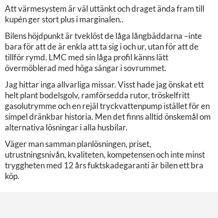
Att värmesystem är väl uttänkt och draget ända fram till
kupén ger stort plus i marginalen..
Bilens höjdpunkt är tveklöst de låga långbäddarna –inte
bara för att de är enkla att ta sig i och ur, utan för att de
tillför rymd. LMC med sin låga profil känns lätt
övermöblerad med höga sängar i sovrummet.
Jag hittar inga allvarliga missar. Visst hade jag önskat ett
helt plant bodelsgolv, ramförsedda rutor, tröskelfritt
gasolutrymme och en rejäl tryckvattenpump istället för en
simpel dränkbar historia. Men det finns alltid önskemål om
alternativa lösningar i alla husbilar.
Väger man samman planlösningen, priset,
utrustningsnivån, kvaliteten, kompetensen och inte minst
tryggheten med 12 års fuktskadegaranti är bilen ett bra
köp.