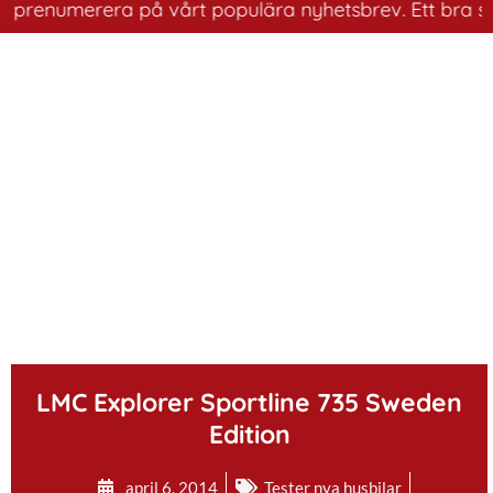
numerera på vårt populära nyhetsbrev. Ett bra sätt att 
.
LMC Explorer Sportline 735 Sweden
Edition
april 6, 2014
Tester nya husbilar