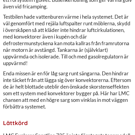
även vid fricamping.
Testbilen hade vattenburen värme i hela systemet. Det är
väl genomfört med rejäla luftspalter runt möblerna, skydd
i överskåpen så att kläder inte hindrar luftcirkulationen,
med konvektorer även i kupén och där
defrostermunstyckena kan mota kallras från framrutorna
när motorn är avstängd. Tankarna är (självklart)
uppvärmda och isolerade. Till och med gasolregulatorn är
uppvärmd!
Enda missen är en för låg sarg runt sängarna. Den hindrar
inte täcket från att lägga sig över konvektorerna. Eftersom
de är helt blottade uteblir den önskade skorstenseffekten
som ett system med konvektorer bygger på. Här har LMC
chansen att med en högre sarg som vinklas in mot väggen
förbättra systemet.
Lättkörd