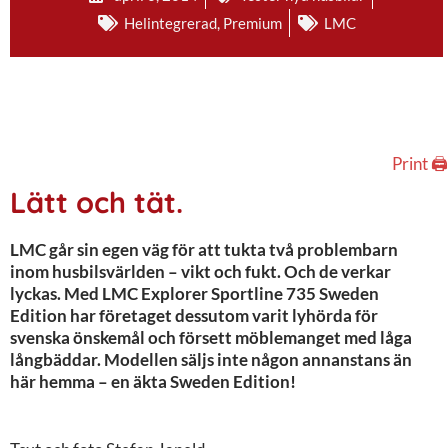
Helintegrerad
,
Premium
LMC
Print 🖨
Lätt och tät.
LMC går sin egen väg för att tukta två problembarn
inom husbilsvärlden – vikt och fukt. Och de verkar
lyckas. Med LMC Explorer Sportline 735 Sweden
Edition har företaget dessutom varit lyhörda för
svenska önskemål och försett möblemanget med låga
långbäddar. Modellen säljs inte någon annanstans än
här hemma – en äkta Sweden Edition!