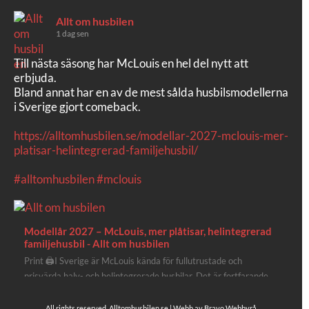
Allt om husbilen
1 dag sen
Till nästa säsong har McLouis en hel del nytt att
erbjuda.
Bland annat har en av de mest sålda husbilsmodellerna
i Sverige gjort comeback.
https://alltomhusbilen.se/modellar-2027-mclouis-mer-
platisar-helintegrerad-familjehusbil/
#alltomhusbilen
#mclouis
Modellår 2027 – McLouis, mer plåtisar, helintegrerad
familjehusbil - Allt om husbilen
Print 🖨I Sverige är McLouis kända för fullutrustade och
prisvärda halv- och helintegrerade husbilar. Det är fortfarande
där de lägger mest krut. Men till 2027 får även deras
plåtisutbud lite extra kärlek med hela 3 nya utrustningsnivåer.
All rights reserved, Alltomhusbilen.se | Webb av
Bravo Webbyrå