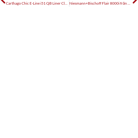
Carthago Chic E-Line i51 QB Liner Class
Niesmann+Bischoff Flair 8000i från 1995, begagnattest