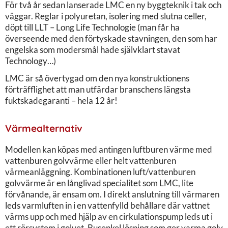
För två år sedan lanserade LMC en ny byggteknik i tak och
väggar. Reglar i polyuretan, isolering med slutna celler,
döpt till LLT – Long Life Technologie (man får ha
överseende med den förtyskade stavningen, den som har
engelska som modersmål hade självklart stavat
Technology…)
LMC är så övertygad om den nya konstruktionens
förträfflighet att man utfärdar branschens längsta
fuktskadegaranti – hela 12 år!
Värmealternativ
Modellen kan köpas med antingen luftburen värme med
vattenburen golvvärme eller helt vattenburen
värmeanläggning. Kombinationen luft/vattenburen
golvvärme är en långlivad specialitet som LMC, lite
förvånande, är ensam om. I direkt anslutning till värmaren
leds varmluften in i en vattenfylld behållare där vattnet
värms upp och med hjälp av en cirkulationspump leds ut i
ett rörsystem i golvet. Busenkel lösning som ger varma golv