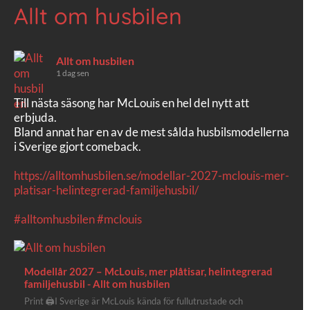
Allt om husbilen
Allt om husbilen
1 dag sen
Till nästa säsong har McLouis en hel del nytt att
erbjuda.
Bland annat har en av de mest sålda husbilsmodellerna
i Sverige gjort comeback.
https://alltomhusbilen.se/modellar-2027-mclouis-mer-
platisar-helintegrerad-familjehusbil/
#alltomhusbilen
#mclouis
Modellår 2027 – McLouis, mer plåtisar, helintegrerad
familjehusbil - Allt om husbilen
Print 🖨I Sverige är McLouis kända för fullutrustade och