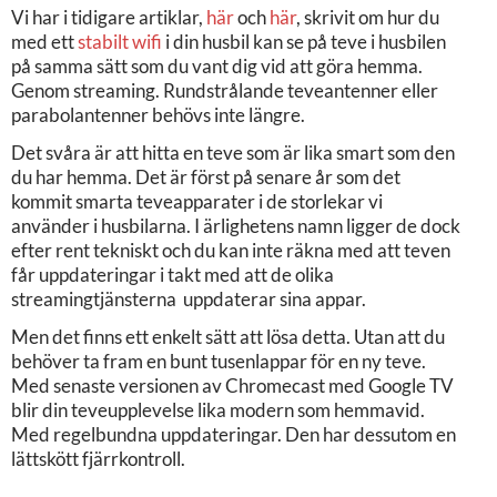
Vi har i tidigare artiklar,
här
och
här
, skrivit om hur du
med ett
stabilt wifi
i din husbil kan se på teve i husbilen
på samma sätt som du vant dig vid att göra hemma.
Genom streaming. Rundstrålande teveantenner eller
parabolantenner behövs inte längre.
Det svåra är att hitta en teve som är lika smart som den
du har hemma. Det är först på senare år som det
kommit smarta teveapparater i de storlekar vi
använder i husbilarna. I ärlighetens namn ligger de dock
efter rent tekniskt och du kan inte räkna med att teven
får uppdateringar i takt med att de olika
streamingtjänsterna uppdaterar sina appar.
Men det finns ett enkelt sätt att lösa detta. Utan att du
behöver ta fram en bunt tusenlappar för en ny teve.
Med senaste versionen av Chromecast med Google TV
blir din teveupplevelse lika modern som hemmavid.
Med regelbundna uppdateringar. Den har dessutom en
lättskött fjärrkontroll.