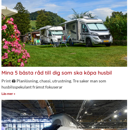
Mina 5 bästa råd till dig som ska köpa husbil
Print 🖨 Planlösning, chassi, utrustning. Tre saker man som
husbilsspekulant främst fokuserar
Läs mer »