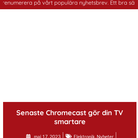
merera på vårt populära nyhetsbrev. Ett bra sätt att ha
.
Senaste Chromecast gör din TV
smartare
maj 17, 2023
Elektronik
,
Nyheter