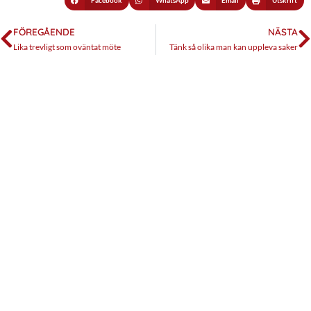
Facebook
WhatsApp
Email
Utskrift
FÖREGÅENDE
NÄSTA
Lika trevligt som oväntat möte
Tänk så olika man kan uppleva saker