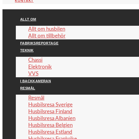
KONTAKT
ALLT OM
Allt om husbilen
Allt om tillbehör
FABRIKSREPORTAGE
TEKNIK
Chassi
Elektronik
VVS
I BACKKAMERAN
RESMÅL
Resmål
Husbilsresa Sverige
Husbilsresa Finland
Husbilsresa Albanien
Husbilsresa Belgien
Husbilsresa Estland
Husbilsresa Frankrike