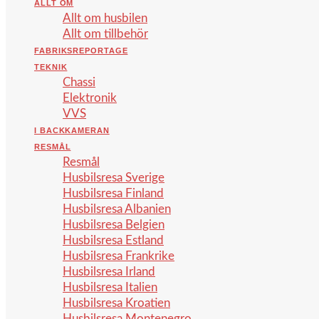
ALLT OM
Allt om husbilen
Allt om tillbehör
FABRIKSREPORTAGE
TEKNIK
Chassi
Elektronik
VVS
I BACKKAMERAN
RESMÅL
Resmål
Husbilsresa Sverige
Husbilsresa Finland
Husbilsresa Albanien
Husbilsresa Belgien
Husbilsresa Estland
Husbilsresa Frankrike
Husbilsresa Irland
Husbilsresa Italien
Husbilsresa Kroatien
Husbilsresa Montenegro