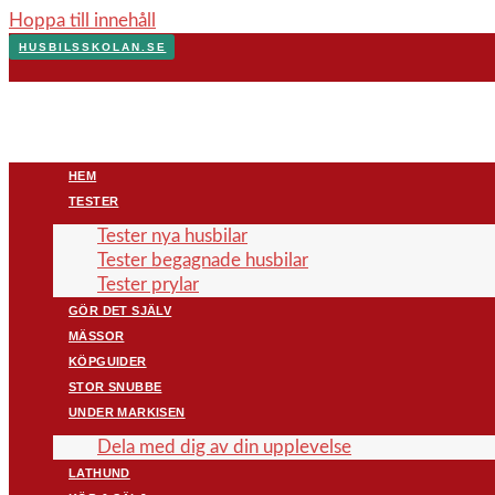
Hoppa till innehåll
HUSBILSSKOLAN.SE
HEM
TESTER
Tester nya husbilar
Tester begagnade husbilar
Tester prylar
GÖR DET SJÄLV
MÄSSOR
KÖPGUIDER
STOR SNUBBE
UNDER MARKISEN
Dela med dig av din upplevelse
LATHUND