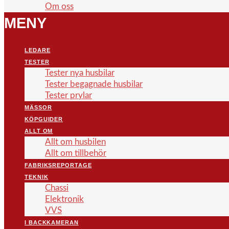
Om oss
MENY
LEDARE
TESTER
Tester nya husbilar
Tester begagnade husbilar
Tester prylar
MÄSSOR
KÖPGUIDER
ALLT OM
Allt om husbilen
Allt om tillbehör
FABRIKSREPORTAGE
TEKNIK
Chassi
Elektronik
VVS
I BACKKAMERAN