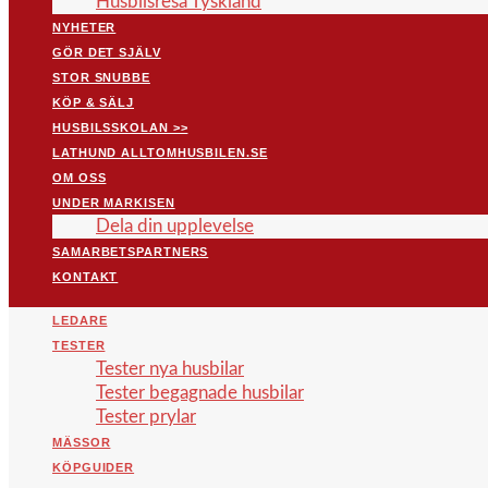
Husbilsresa Tyskland
NYHETER
GÖR DET SJÄLV
STOR SNUBBE
KÖP & SÄLJ
HUSBILSSKOLAN >>
LATHUND ALLTOMHUSBILEN.SE
OM OSS
UNDER MARKISEN
Dela din upplevelse
SAMARBETSPARTNERS
KONTAKT
LEDARE
TESTER
Tester nya husbilar
Tester begagnade husbilar
Tester prylar
MÄSSOR
KÖPGUIDER