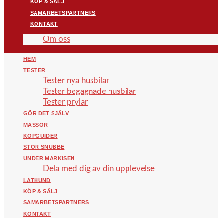
KÖP & SÄLJ
SAMARBETSPARTNERS
KONTAKT
Om oss
HEM
TESTER
Tester nya husbilar
Tester begagnade husbilar
Tester prylar
GÖR DET SJÄLV
MÄSSOR
KÖPGUIDER
STOR SNUBBE
UNDER MARKISEN
Dela med dig av din upplevelse
LATHUND
KÖP & SÄLJ
SAMARBETSPARTNERS
KONTAKT