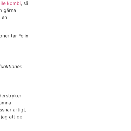
ile kombi
, så
om gärna
i en
ner tar Felix
unktioner.
derstryker
jämna
snar artigt,
 jag att de