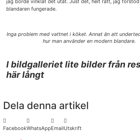
jag borde vinklat det utåt. Just det, helt rätt, jag förstod
blandaren fungerade.
Inga problem med vattnet i köket. Annat än att underte
hur man använder en modern blandare.
I bildgalleriet lite bilder från r
här långt
Dela denna artikel
Facebook
WhatsApp
Email
Utskrift