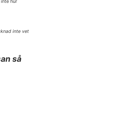
 inte hur
cknad inte vet
esan så