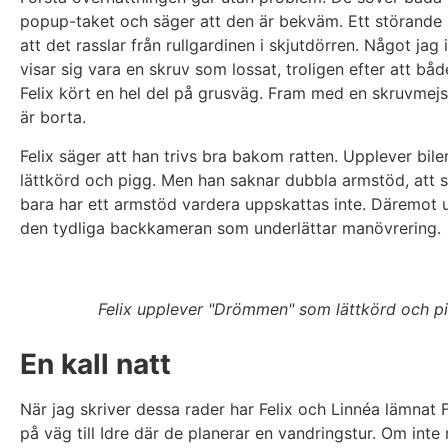
popup-taket och säger att den är bekväm. Ett störand
att det rasslar från rullgardinen i skjutdörren. Något jag 
visar sig vara en skruv som lossat, troligen efter att bå
Felix kört en hel del på grusväg. Fram med en skruvmejs
är borta.
Felix säger att han trivs bra bakom ratten. Upplever bil
lättkörd och pigg. Men han saknar dubbla armstöd, att s
bara har ett armstöd vardera uppskattas inte. Däremot 
den tydliga backkameran som underlättar manövrering.
Felix upplever "Drömmen" som lättkörd och p
En kall natt
När jag skriver dessa rader har Felix och Linnéa lämnat 
på väg till Idre där de planerar en vandringstur. Om inte 