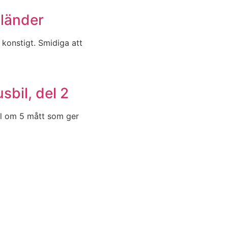
 länder
å konstigt. Smidiga att
sbil, del 2
kel om 5 mått som ger