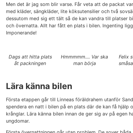
Men det är jag som blir varse. Får veta att de packat va
med kläder, sängkläder, lite köksutensilier och två sovsä
dessutom med sig ett tält så de kan vandra till platser bi
och övernatta. Allt har fått en plats i bilen. Ingenting li
Imponerande!
Dags att hitta plats
Hmmmmm.... Var ska
Felix 
åt packningen
man börja
småsa
Lära känna bilen
Första etappen går till Linneas föräldrahem utanför Sandv
spendera en natt i bilen på en plats där de kan få hjälp
krånglar. Lära känna bilen innan de ger sig av på egen h
ungdomar.
Första övernattningen går utan problem. De sover båda 