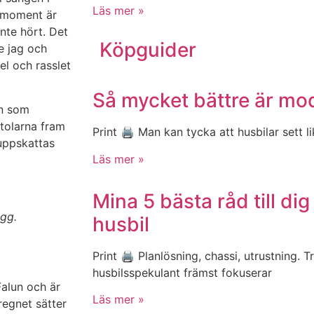
Läs mer »
e moment är
inte hört. Det
Köpguider
de jag och
el och rasslet
Så mycket bättre är mo
en som
tolarna fram
Print 🖨 Man kan tycka att husbilar sett l
uppskattas
Läs mer »
Mina 5 bästa råd till di
igg.
husbil
Print 🖨 Planlösning, chassi, utrustning.
husbilsspekulant främst fokuserar
Falun och är
Läs mer »
regnet sätter