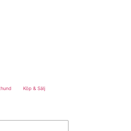
thund
Köp & Sälj