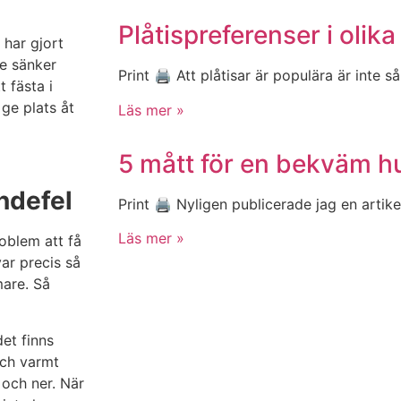
Plåtispreferenser i olika
 har gjort
de sänker
Print 🖨 Att plåtisar är populära är inte s
 fästa i
ge plats åt
Läs mer »
5 mått för en bekväm hu
ndefel
Print 🖨 Nyligen publicerade jag en arti
Läs mer »
oblem att få
ar precis så
mare. Så
et finns
och varmt
 och ner. När