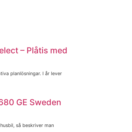
ect – Plåtis med
iva planlösningar. I år lever
 680 GE Sweden
 husbil, så beskriver man