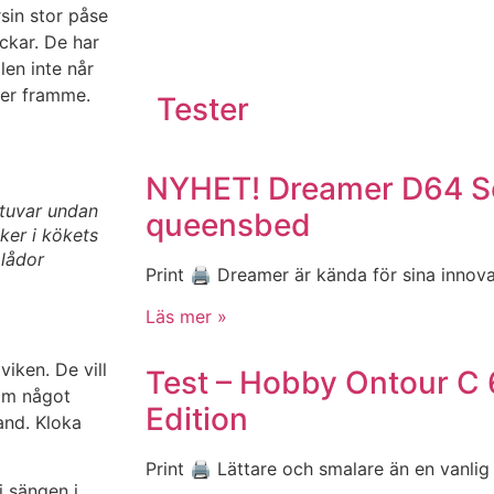
rsin stor påse
ckar. De har
len inte når
gger framme.
Tester
NYHET! Dreamer D64 Sel
stuvar undan
queensbed
ker i kökets
lådor
Print 🖨 Dreamer är kända för sina innovat
Läs mer »
iken. De vill
Test – Hobby Ontour C
 om något
Edition
and. Kloka
Print 🖨 Lättare och smalare än en vanlig
i sängen i