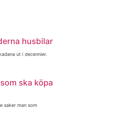
derna husbilar
ikadana ut i decennier.
g som ska köpa
 Tre saker man som