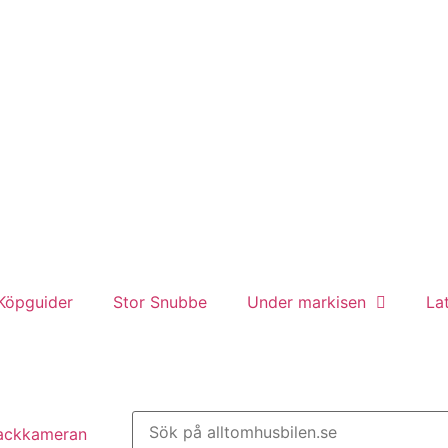
Köpguider
Stor Snubbe
Under markisen
La
backkameran