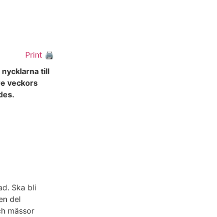
Print 🖨
ycklarna till
re veckors
des.
d. Ska bli
en del
och mässor