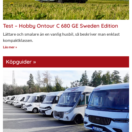
Test – Hobby Ontour C 680 GE Sweden Edition
Lättare och smalare än en vanlig husbil, så beskriver man enklast
kompaktklassen.
Läs mer »
Köpguider »