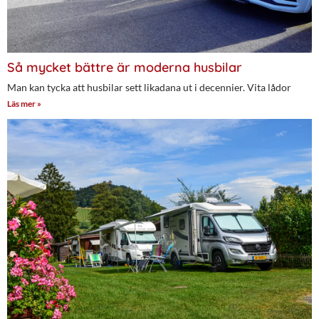
Så mycket bättre är moderna husbilar
Man kan tycka att husbilar sett likadana ut i decennier. Vita lådor
Läs mer »