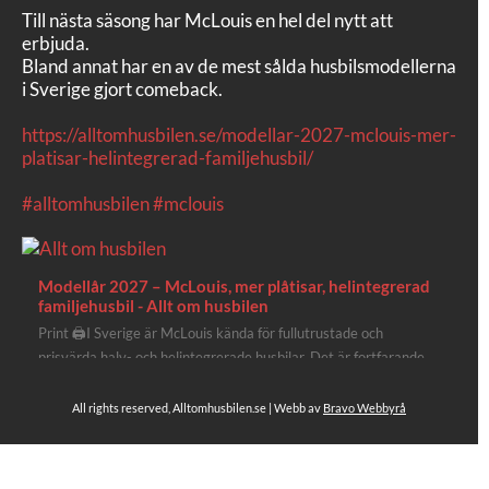
Till nästa säsong har McLouis en hel del nytt att
erbjuda.
Bland annat har en av de mest sålda husbilsmodellerna
i Sverige gjort comeback.
https://alltomhusbilen.se/modellar-2027-mclouis-mer-
platisar-helintegrerad-familjehusbil/
#alltomhusbilen
#mclouis
Modellår 2027 – McLouis, mer plåtisar, helintegrerad
familjehusbil - Allt om husbilen
Print 🖨I Sverige är McLouis kända för fullutrustade och
prisvärda halv- och helintegrerade husbilar. Det är fortfarande
där de lägger mest krut. Men till 2027 får även deras
plåtisutbud lite extra kärlek med hela 3 nya utrustningsnivåer.
All rights reserved, Alltomhusbilen.se | Webb av
Bravo Webbyrå
Av Stefan Janeld Det vimlar inte direkt av husb...
4
Se hela på Facebook