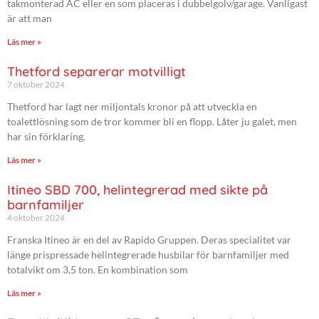
takmonterad AC eller en som placeras i dubbelgolv/garage. Vanligast
är att man
Läs mer »
Thetford separerar motvilligt
7 oktober 2024
Thetford har lagt ner miljontals kronor på att utveckla en
toalettlösning som de tror kommer bli en flopp. Låter ju galet, men
har sin förklaring.
Läs mer »
Itineo SBD 700, helintegrerad med sikte på
barnfamiljer
4 oktober 2024
Franska Itineo är en del av Rapido Gruppen. Deras specialitet var
länge prispressade helintegrerade husbilar för barnfamiljer med
totalvikt om 3,5 ton. En kombination som
Läs mer »