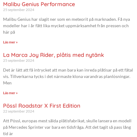
Malibu Genius Performance
25 september 2024
Malibu Genius har slagit ner som en meteorit på marknaden. Få nya
modeller har i år fått lika mycket uppmärksamhet från pressen och
här på
Läs mer »
La Marca Joy Rider, plåtis med nytänk
25 september 2024
Det är lätt att få intrycket att man bara kan inreda plåtisar på ett fåtal
vis. Tillverkarna tycks i det närmaste klona varandras planlösningar.
Men
Läs mer »
Pössl Roadstar X First Edition
22 september 2024
Att Pössl, europas mest sålda plåtisfabrikat, skulle lansera en modell
på Mercedes Sprinter var bara en tidsfråga. Att det tagit så pass lång
tid är