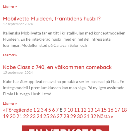
Läs mer »
Mobilvetta Fluideen, framtidens husbil?
17 september 2024
Italienska Mobilvetta tar en titt i kristallkulan med konceptmodellen
Fluideen. En helintegrerad husbil med en hel del intressanta
lösningar. Modellen stod på Caravan Salon och
Läs mer »
Kabe Classic 740, en välkommen comeback
15 september 2024
Kabe har återupplivat en av sina populära serier baserad på Fiat. En
instegsmodell i premiumklassen kan man säga. På nyligen avslutade
Elmia Husvagn Husbil stod
Läs mer »
« Föregående
1
2
3
4
5
6
7
8
9
10
11
12
13
14
15
16
17
18
19
20
21
22
23
24
25
26
27
28
29
30
31
32
Nästa »