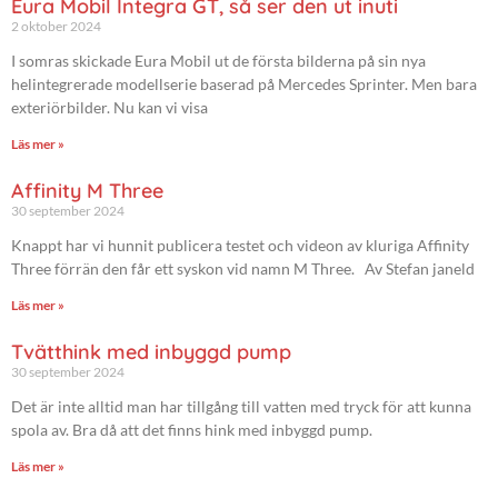
Eura Mobil Integra GT, så ser den ut inuti
2 oktober 2024
I somras skickade Eura Mobil ut de första bilderna på sin nya
helintegrerade modellserie baserad på Mercedes Sprinter. Men bara
exteriörbilder. Nu kan vi visa
Läs mer »
Affinity M Three
30 september 2024
Knappt har vi hunnit publicera testet och videon av kluriga Affinity
Three förrän den får ett syskon vid namn M Three. Av Stefan janeld
Läs mer »
Tvätthink med inbyggd pump
30 september 2024
Det är inte alltid man har tillgång till vatten med tryck för att kunna
spola av. Bra då att det finns hink med inbyggd pump.
Läs mer »