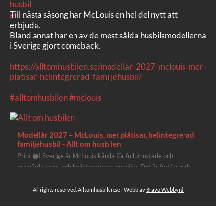
Till nästa säsong har McLouis en hel del nytt att
erbjuda.
Bland annat har en av de mest sålda husbilsmodellerna
i Sverige gjort comeback.
https://alltomhusbilen.se/modellar-2027-mclouis-mer-
platisar-helintegrerad-familjehusbil/
#alltomhusbilen
#mclouis
Modellår 2027 – McLouis, mer plåtisar, helintegrerad
familjehusbil - Allt om husbilen
Print 🖨I Sverige är McLouis kända för fullutrustade och
prisvärda halv- och helintegrerade husbilar. Det är fortfarande
där de lägger mest krut. Men till 2027 får även deras
plåtisutbud lite extra kärlek med hela 3 nya utrustningsnivåer.
All rights reserved, Alltomhusbilen.se | Webb av
Bravo Webbyrå
Av Stefan Janeld Det vimlar inte direkt av husb...
4
Se hela på Facebook