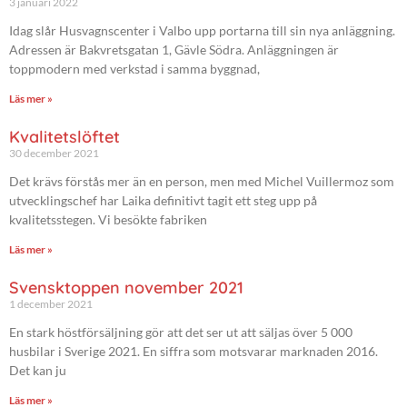
3 januari 2022
Idag slår Husvagnscenter i Valbo upp portarna till sin nya anläggning.
Adressen är Bakvretsgatan 1, Gävle Södra. Anläggningen är
toppmodern med verkstad i samma byggnad,
Läs mer »
Kvalitetslöftet
30 december 2021
Det krävs förstås mer än en person, men med Michel Vuillermoz som
utvecklingschef har Laika definitivt tagit ett steg upp på
kvalitetsstegen. Vi besökte fabriken
Läs mer »
Svensktoppen november 2021
1 december 2021
En stark höstförsäljning gör att det ser ut att säljas över 5 000
husbilar i Sverige 2021. En siffra som motsvarar marknaden 2016.
Det kan ju
Läs mer »