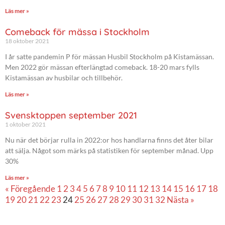
Läs mer »
Comeback för mässa i Stockholm
18 oktober 2021
I år satte pandemin P för mässan Husbil Stockholm på Kistamässan.
Men 2022 gör mässan efterlängtad comeback. 18-20 mars fylls
Kistamässan av husbilar och tillbehör.
Läs mer »
Svensktoppen september 2021
1 oktober 2021
Nu när det börjar rulla in 2022:or hos handlarna finns det åter bilar
att sälja. Något som märks på statistiken för september månad. Upp
30%
Läs mer »
« Föregående
1
2
3
4
5
6
7
8
9
10
11
12
13
14
15
16
17
18
19
20
21
22
23
24
25
26
27
28
29
30
31
32
Nästa »