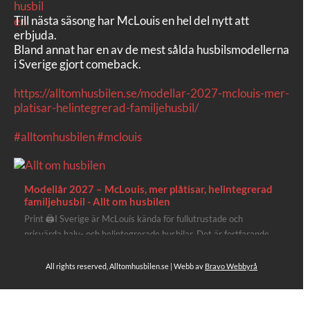
Till nästa säsong har McLouis en hel del nytt att
erbjuda.
Bland annat har en av de mest sålda husbilsmodellerna
i Sverige gjort comeback.
https://alltomhusbilen.se/modellar-2027-mclouis-mer-
platisar-helintegrerad-familjehusbil/
#alltomhusbilen
#mclouis
Modellår 2027 – McLouis, mer plåtisar, helintegrerad
familjehusbil - Allt om husbilen
Print 🖨I Sverige är McLouis kända för fullutrustade och
prisvärda halv- och helintegrerade husbilar. Det är fortfarande
där de lägger mest krut. Men till 2027 får även deras
plåtisutbud lite extra kärlek med hela 3 nya utrustningsnivåer.
All rights reserved, Alltomhusbilen.se | Webb av
Bravo Webbyrå
Av Stefan Janeld Det vimlar inte direkt av husb...
8
Se hela på Facebook