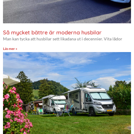
Så mycket bättre är moderna husbilar
Man kan tycka att husbilar sett likadana ut i decennier. Vita lådor
Läs mer »