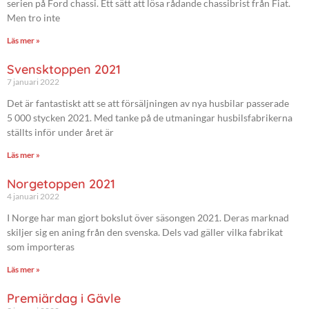
serien på Ford chassi. Ett sätt att lösa rådande chassibrist från Fiat.
Men tro inte
Läs mer »
Svensktoppen 2021
7 januari 2022
Det är fantastiskt att se att försäljningen av nya husbilar passerade
5 000 stycken 2021. Med tanke på de utmaningar husbilsfabrikerna
ställts inför under året är
Läs mer »
Norgetoppen 2021
4 januari 2022
I Norge har man gjort bokslut över säsongen 2021. Deras marknad
skiljer sig en aning från den svenska. Dels vad gäller vilka fabrikat
som importeras
Läs mer »
Premiärdag i Gävle