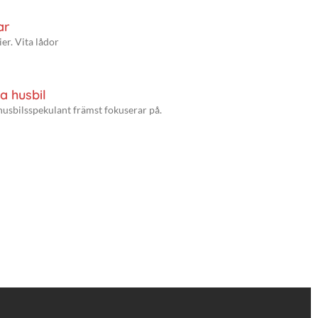
ar
er. Vita lådor
a husbil
husbilsspekulant främst fokuserar på.