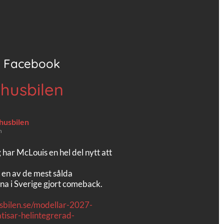
Facebook
 husbilen
 husbilen
n
g har McLouis en hel del nytt att
 en av de mest sålda
na i Sverige gjort comeback.
usbilen.se/modellar-2027-
tisar-helintegrerad-