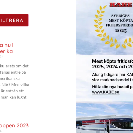
a nu i
erika
024
kulerats om det
falias entré på
merikanska
 När? Med vilka
är entrén ett
 man kan lugnt
oppen 2023
4