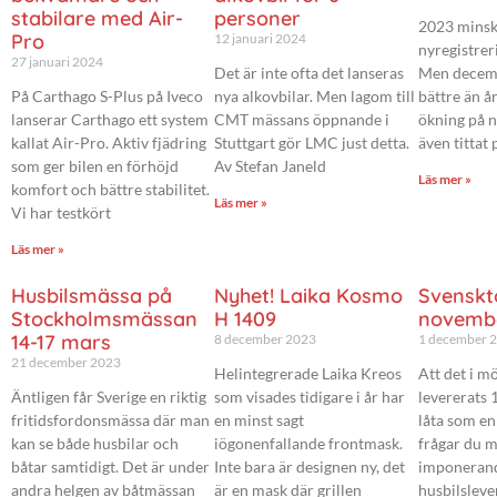
stabilare med Air-
personer
2023 mins
Pro
12 januari 2024
nyregistre
27 januari 2024
Det är inte ofta det lanseras
Men decemb
På Carthago S-Plus på Iveco
nya alkovbilar. Men lagom till
bättre än å
lanserar Carthago ett system
CMT mässans öppnande i
ökning på n
kallat Air-Pro. Aktiv fjädring
Stuttgart gör LMC just detta.
även tittat 
som ger bilen en förhöjd
Av Stefan Janeld
Läs mer »
komfort och bättre stabilitet.
Läs mer »
Vi har testkört
Läs mer »
Husbilsmässa på
Nyhet! Laika Kosmo
Svenskt
Stockholmsmässan
H 1409
novemb
14-17 mars
8 december 2023
1 december 
21 december 2023
Helintegrerade Laika Kreos
Att det i 
Äntligen får Sverige en riktig
som visades tidigare i år har
levererats 
fritidsfordonsmässa där man
en minst sagt
låta som en
kan se både husbilar och
iögonenfallande frontmask.
frågar du m
båtar samtidigt. Det är under
Inte bara är designen ny, det
imponerand
andra helgen av båtmässan
är en mask där grillen
husbilsleve