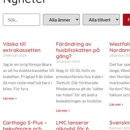
Väska till
Förändring av
Westfali
extrakassetten
husbilsskatten på
Nordam
gång?
2 februari 2024
28 januari 2
30 januari 2024
Jag är en ivrig förespråkare
Det har spe
av att ha dubbla kassetter till
Idag, kl 10:30, hölls en
länge, West
toaletten. Präglad från tiden
presskonferens hos Kabe i
den Norda
då man reste med två barn i
Tenhult. Där förklarade
marknaden.
bilen. För fyra
Moderaterna att de ”sätter
fordon? Nu 
ner foten” för att ändra
faktum och
Läs mer »
beskattningen av husbilar.
Läs mer »
Läs mer »
Carthago S-Plus –
LMC lanserar
Svenskt
bekvämare och
alkovbil för 6
8 januari 202