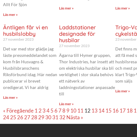
Allt För Sjön
Läs mer »
Läs mer »
Läs mer »
Äntligen får vi en
Laddstationer
Trigo-V
husbilslobby
designade för
cykelstä
husbilar
27 november 2023
23 november
27 november 2023
Det var med stor glädje jag
Det finns m
läste pressmeddelandet som
Ägarna till Hymer gruppen,
att få med 
kom från Husvagns &
Thor Industries, har insett att
husbilsresa
Husbilsbranschens
om elektriska husbilar ska bli
och mest pr
Riksförbund idag. Här nedan
verklighet i stor skala behövs
klart Trigo
publicerar vi brevet
ett nätverk av
som säljs
oredigerat. Vi har aldrig
laddningsstationer anpassade
Läs mer »
till
Läs mer »
Läs mer »
« Föregående
1
2
3
4
5
6
7
8
9
10
11
12
13
14
15
16
17
18
1
24
25
26
27
28
29
30
31
32
Nästa »