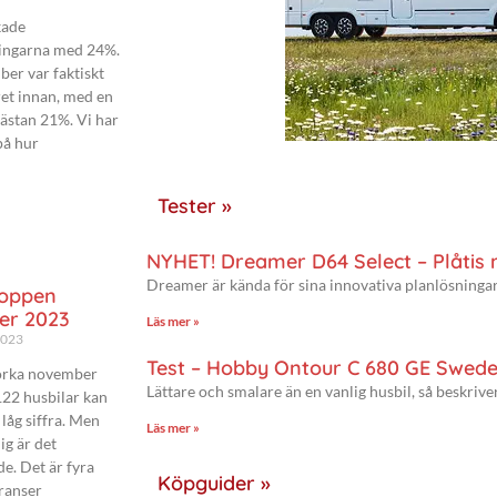
kade
ringarna med 24%.
er var faktiskt
ret innan, med en
ästan 21%. Vi har
på hur
Tester »
NYHET! Dreamer D64 Select – Plåtis
Dreamer är kända för sina innovativa planlösningar
oppen
er 2023
Läs mer »
2023
Test – Hobby Ontour C 680 GE Swede
mörka november
Lättare och smalare än en vanlig husbil, så beskriv
122 husbilar kan
 låg siffra. Men
Läs mer »
ig är det
e. Det är fyra
Köpguider »
ranser