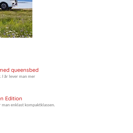
 med queensbed
. I år lever man mer
n Edition
er man enklast kompaktklassen.