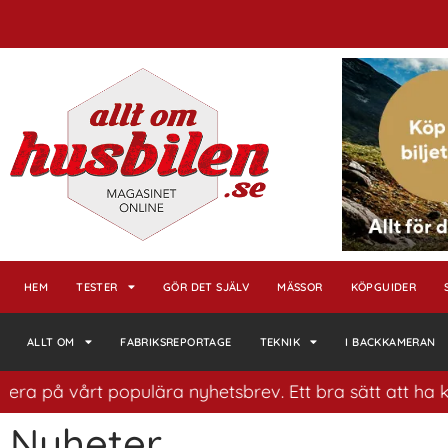
HEM
TESTER
GÖR DET SJÄLV
MÄSSOR
KÖPGUIDER
ALLT OM
FABRIKSREPORTAGE
TEKNIK
I BACKKAMERAN
på vårt populära nyhetsbrev. Ett bra sätt att ha koll p
Nyheter