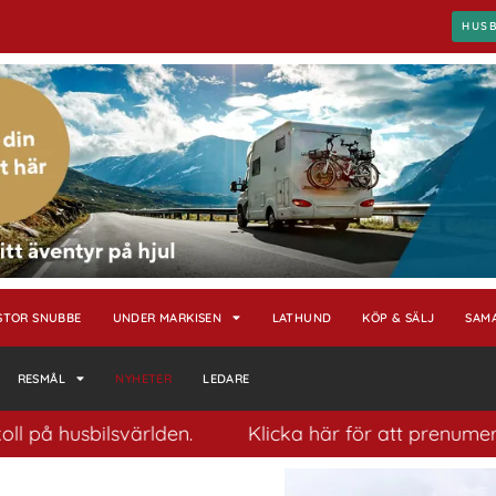
HUS
STOR SNUBBE
UNDER MARKISEN
LATHUND
KÖP & SÄLJ
SAM
RESMÅL
NYHETER
LEDARE
å husbilsvärlden.
Klicka här för att prenumerera p