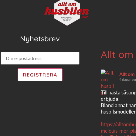
Nyhetsbrev
Allt om
Allt om
4 dagar se
Till nästa säson
erbjuda.
Bland annat har
husbilsmodeller
https://alltomh
mclouis-mer-pla