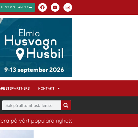
BILSSKOLAN.SE
ARBETSPARTNERS
KONTAKT
å vårt populära nyhetsbrev. Ett bra sätt att ha koll på