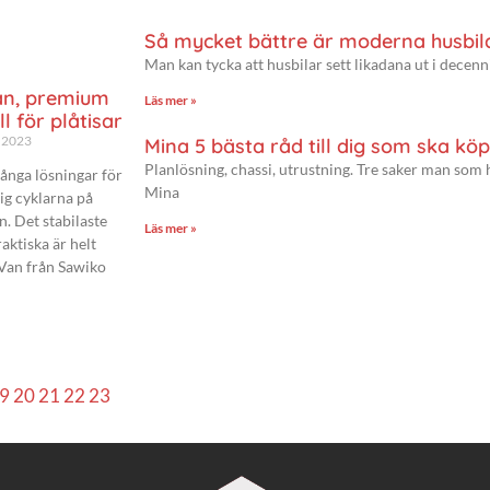
Så mycket bättre är moderna husbil
Man kan tycka att husbilar sett likadana ut i decenni
an, premium
Läs mer »
ll för plåtisar
 2023
Mina 5 bästa råd till dig som ska köp
Planlösning, chassi, utrustning. Tre saker man som 
ånga lösningar för
Mina
sig cyklarna på
n. Det stabilaste
Läs mer »
aktiska är helt
-Van från Sawiko
9
20
21
22
23