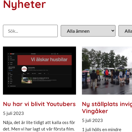
Nyheter
Nu har vi blivit Youtubers
Ny ställplats invi
Vingåker
5 juli 2023
5 juli 2023
Nåja, det är lite tidigt att kalla oss för
det. Men vi har lagt ut vår första film.
1 juli hölls en mindre