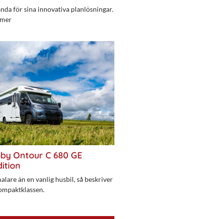
da för sina innovativa planlösningar.
 mer
bby Ontour C 680 GE
ition
alare än en vanlig husbil, så beskriver
ompaktklassen.