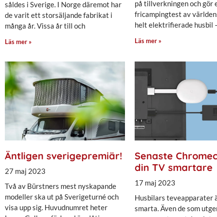
på tillverkningen och gör 
såldes i Sverige. I Norge däremot har
fricampingtest av världen
de varit ett storsäljande fabrikat i
helt elektrifierade husbil 
många år. Vissa år till och
Läs mer »
Läs mer »
Äntligen sverigepremiär!
Senaste Chromec
din TV smartare
27 maj 2023
17 maj 2023
Två av Bürstners mest nyskapande
modeller ska ut på Sverigeturné och
Husbilars teveapparater ä
visa upp sig. Huvudnumret heter
smarta. Även de som utger 