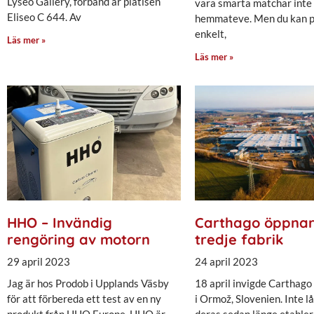
Lyseo Gallery, förband är plåtisen
vara smarta matchar inte
Eliseo C 644. Av
hemmateve. Men du kan p
enkelt,
Läs mer »
Läs mer »
HHO – Invändig
Carthago öppnar
rengöring av motorn
tredje fabrik
29 april 2023
24 april 2023
Jag är hos Prodob i Upplands Väsby
18 april invigde Carthago 
för att förbereda ett test av en ny
i Ormož, Slovenien. Inte l
produkt från HHO Europe. HHO är
deras sedan länge etablera