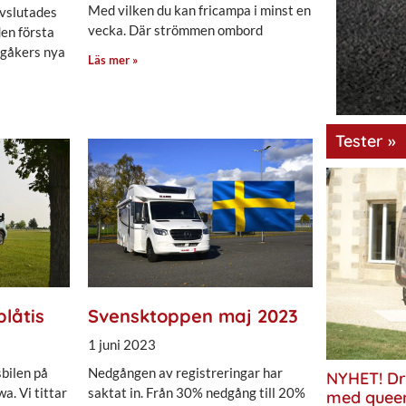
Med vilken du kan fricampa i minst en
vslutades
vecka. Där strömmen ombord
en första
ngåkers nya
Läs mer »
Tester »
plåtis
Svensktoppen maj 2023
1 juni 2023
bilen på
Nedgången av registreringar har
NYHET! Dr
a. Vi tittar
saktat in. Från 30% nedgång till 20%
med quee