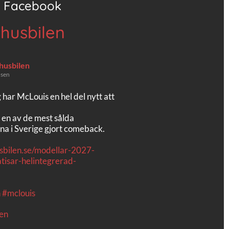
Facebook
 husbilen
 husbilen
 sen
g har McLouis en hel del nytt att
 en av de mest sålda
na i Sverige gjort comeback.
usbilen.se/modellar-2027-
tisar-helintegrerad-
n
#mclouis