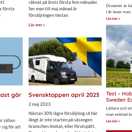
ett
räknat på årets första fem månader.
Dreamer är kän
s första
Ser man till maj månad är
I år lever man
–
försäljningen nästan
Läs mer »
Läs mer »
Test – Ho
ast gör
Svensktoppen april 2023
Sweden Ed
2 maj 2023
Lättare och sm
Nästan 30% lägre försäljning så här
man enklast k
långt är inte starten på säsongen
r sällan
Läs mer »
branschen önskat, eller förutspått.
sig för att