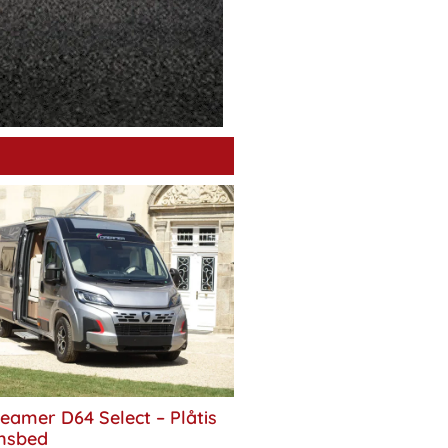
eamer D64 Select – Plåtis
nsbed