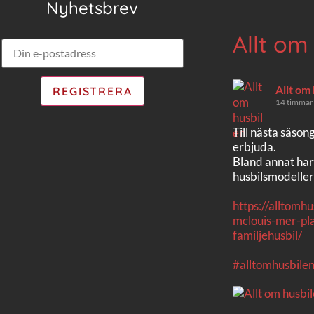
Nyhetsbrev
Allt om
Allt om
14 timmar
Till nästa säson
erbjuda.
Bland annat har
husbilsmodeller
https://alltomh
mclouis-mer-pla
familjehusbil/
#alltomhusbile