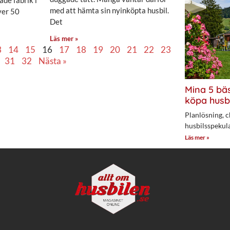
med att hämta sin nyinköpta husbil.
ver 50
Det
Läs mer »
3
14
15
16
17
18
19
20
21
22
23
31
32
Nästa »
Mina 5 bäs
köpa husb
Planlösning, c
husbilsspekul
Läs mer »