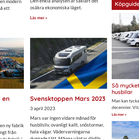
Den enkla analysen är såklart det
 en modern
Köpguide
osäkra ekonomiska läget.
å ett
Läs mer »
Så mycket
husbilar
 en
Svensktoppen Mars 2023
Man kan tycka 
decennier. Vit
3 april 2023
Läs mer »
Mars var ingen vidare månad för
husbilsliv, ovanligt kallt, snöstormar,
en ny fabrik
hala vägar. Vädervarningarna
ångt från
duggade tätt. Många väntar därför
de fabrik i