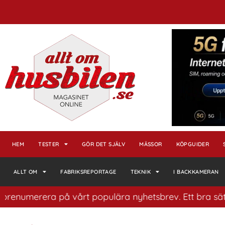
HEM
TESTER
GÖR DET SJÄLV
MÄSSOR
KÖPGUIDER
ALLT OM
FABRIKSREPORTAGE
TEKNIK
I BACKKAMERAN
merera på vårt populära nyhetsbrev. Ett bra sätt att ha