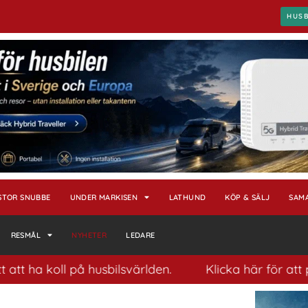
HUS
STOR SNUBBE
UNDER MARKISEN
LATHUND
KÖP & SÄLJ
SAM
RESMÅL
NYHETER
LEDARE
 koll på husbilsvärlden.
Klicka här för att prenum