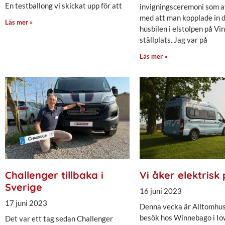
En testballong vi skickat upp för att
invigningsceremoni som a
med att man kopplade in d
Läs mer »
husbilen i elstolpen på Vi
ställplats. Jag var på
Läs mer »
Challenger tillbaka i
Vi åker elektrisk 
Sverige
16 juni 2023
17 juni 2023
Denna vecka är Alltomhus
besök hos Winnebago i Iow
Det var ett tag sedan Challenger