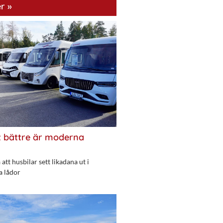
r »
 bättre är moderna
att husbilar sett likadana ut i
a lådor