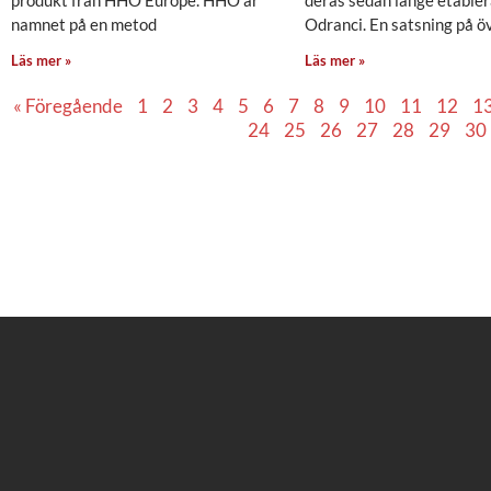
namnet på en metod
Odranci. En satsning på ö
Läs mer »
Läs mer »
« Föregående
1
2
3
4
5
6
7
8
9
10
11
12
1
24
25
26
27
28
29
30