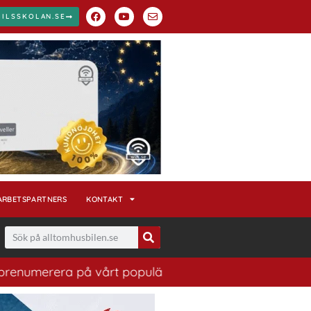
BILSSKOLAN.SE
ARBETSPARTNERS
KONTAKT
erera på vårt populära nyhetsbrev. Ett bra sätt att ha 