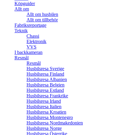
Köpguider
Allt om
Allt om husbilen
Allt om tillbehör
Fabriksreportage
Teknik
Chassi
Elektronik
VVS
I backkameran
Resmål
Resmål
Husbilsresa Sverige
Husbilsresa Finland
Husbilsresa Albanien
Husbilsresa Belgien
Husbilsresa Estland
Husbilsresa Frankrike
Husbilsresa Irland
Husbilsresa Italien
Husbilsresa Kroatien
Husbilsresa Montenegro
Husbilsresa Nordmakedonien
Husbilsresa Norge
Husbilsresa Österrike