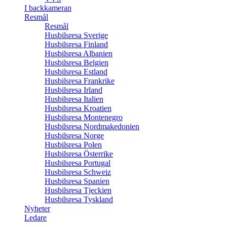
I backkameran
Resmål
Resmål
Husbilsresa Sverige
Husbilsresa Finland
Husbilsresa Albanien
Husbilsresa Belgien
Husbilsresa Estland
Husbilsresa Frankrike
Husbilsresa Irland
Husbilsresa Italien
Husbilsresa Kroatien
Husbilsresa Montenegro
Husbilsresa Nordmakedonien
Husbilsresa Norge
Husbilsresa Polen
Husbilsresa Österrike
Husbilsresa Portugal
Husbilsresa Schweiz
Husbilsresa Spanien
Husbilsresa Tjeckien
Husbilsresa Tyskland
Nyheter
Ledare