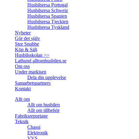
Husbilsresa Portugal
Husbilsresa Schweiz
Husbilsresa Spanien
Husbilsresa Tjeckien
Husbilsresa Tyskland
Nyheter
Gör det själv
Stor Snubbe
Köp & Sälj
Husbilsskolan >>
Lathund alltomhusbilen.se
Om oss
Under markisen
Dela din upplevelse
Samarbetspartners
Kontakt
Allt om
Allt om husbilen
Allt om tillbehör
Fabriksreportage
Teknik
Chassi
Elektronik
VVS