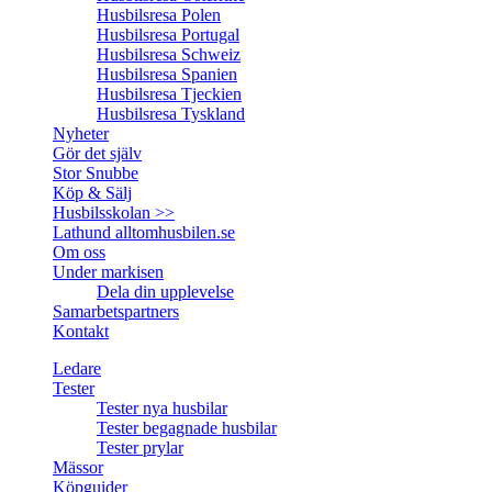
Husbilsresa Polen
Husbilsresa Portugal
Husbilsresa Schweiz
Husbilsresa Spanien
Husbilsresa Tjeckien
Husbilsresa Tyskland
Nyheter
Gör det själv
Stor Snubbe
Köp & Sälj
Husbilsskolan >>
Lathund alltomhusbilen.se
Om oss
Under markisen
Dela din upplevelse
Samarbetspartners
Kontakt
Ledare
Tester
Tester nya husbilar
Tester begagnade husbilar
Tester prylar
Mässor
Köpguider