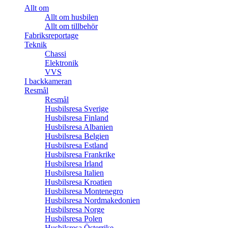
Allt om
Allt om husbilen
Allt om tillbehör
Fabriksreportage
Teknik
Chassi
Elektronik
VVS
I backkameran
Resmål
Resmål
Husbilsresa Sverige
Husbilsresa Finland
Husbilsresa Albanien
Husbilsresa Belgien
Husbilsresa Estland
Husbilsresa Frankrike
Husbilsresa Irland
Husbilsresa Italien
Husbilsresa Kroatien
Husbilsresa Montenegro
Husbilsresa Nordmakedonien
Husbilsresa Norge
Husbilsresa Polen
Husbilsresa Österrike