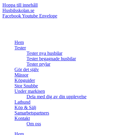
Hoppa till innehåll
Husbilsskolan.se
Facebook
Youtube
Envelope
Hem
Tester
Tester nya husbilar
Tester begagnade husbilar
Tester prylar
Gör det själv
Mässor
Köpguider
Stor Snubbe
Under markisen
Dela med dig av din upplevelse
Lathund
Köp & Sälj
Samarbetspartners
Kontakt
Om oss
Hem