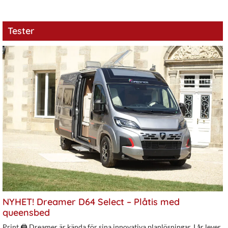
Tester
NYHET! Dreamer D64 Select – Plåtis med
queensbed
Print 🖨 Dreamer är kända för sina innovativa planlösningar. I år lever