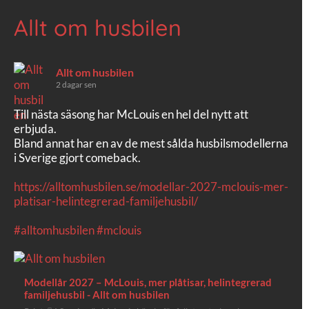
Allt om husbilen
Allt om husbilen
2 dagar sen
Till nästa säsong har McLouis en hel del nytt att
erbjuda.
Bland annat har en av de mest sålda husbilsmodellerna
i Sverige gjort comeback.
https://alltomhusbilen.se/modellar-2027-mclouis-mer-
platisar-helintegrerad-familjehusbil/
#alltomhusbilen
#mclouis
Modellår 2027 – McLouis, mer plåtisar, helintegrerad
familjehusbil - Allt om husbilen