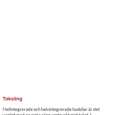
Taksäng
I helintegrerade och halvintegrerade husbilar är det
vanligt med en extra säng upptryckt mot taket. I