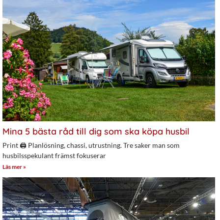
Mina 5 bästa råd till dig som ska köpa husbil
Print 🖨 Planlösning, chassi, utrustning. Tre saker man som
husbilsspekulant främst fokuserar
Läs mer »