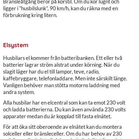
Bränsleåtgång beror på körstil. Om du kör lugnt och
ligger i ”husbilslunk”, 90 km/h, kan du räkna med en
förbrukning kring litern.
Elsystem
Husbilars el kommer från batteribanken. Ett eller två
batterier lagrar ström alstrat under körning. När du
slagit läger har du el till lampor, teve, radio,
kaffebryggare, telefonladdare. Men inte särskilt länge.
Vanligen behöver man stötta motorns laddning med
andra system.
Alla husbilar har en elcentral som kan ta emot 230 volt
och ladda batterierna. Du kan även använda 230 volts
apparater medan du är kopplad till fasta elnätet.
För att öka sitt oberoende av elnätet kan du montera
solceller eller bränsleceller. Om du har behov av 230