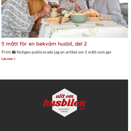
5 mått för en bekväm husbil, del 2
Print 🖨 Nyligen publicerade jag en artikel om 5 mått som ger
Läs mer »