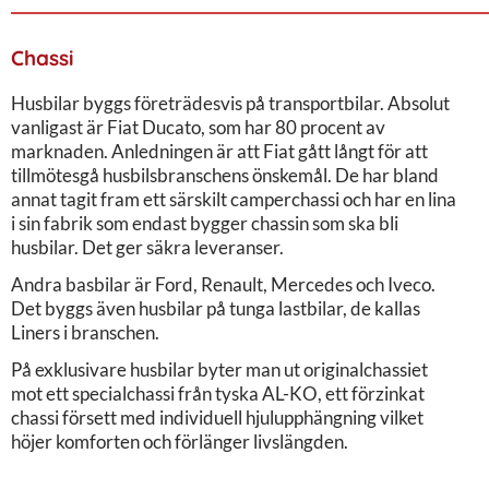
Chassi
Husbilar byggs företrädesvis på transportbilar. Absolut
vanligast är Fiat Ducato, som har 80 procent av
marknaden. Anledningen är att Fiat gått långt för att
tillmötesgå husbilsbranschens önskemål. De har bland
annat tagit fram ett särskilt camperchassi och har en lina
i sin fabrik som endast bygger chassin som ska bli
husbilar. Det ger säkra leveranser.
Andra basbilar är Ford, Renault, Mercedes och Iveco.
Det byggs även husbilar på tunga lastbilar, de kallas
Liners i branschen.
På exklusivare husbilar byter man ut originalchassiet
mot ett specialchassi från tyska AL-KO, ett förzinkat
chassi försett med individuell hjulupphängning vilket
höjer komforten och förlänger livslängden.