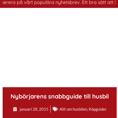
 på vårt populära nyhetsbrev. Ett bra sätt att ha koll 
.
Nybörjarens snabbguide till husbil
januari 28, 2015
Allt om husbilen
,
Köpguider