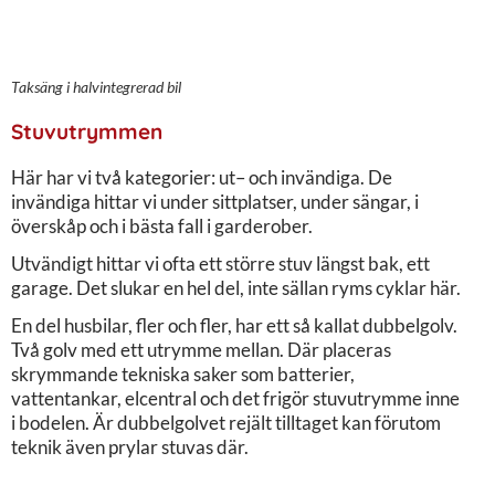
Taksäng i halvintegrerad bil
Stuvutrymmen
Här har vi två kategorier: ut– och invändiga. De
invändiga hittar vi under sittplatser, under sängar, i
överskåp och i bästa fall i garderober.
Utvändigt hittar vi ofta ett större stuv längst bak, ett
garage. Det slukar en hel del, inte sällan ryms cyklar här.
En del husbilar, fler och fler, har ett så kallat dubbelgolv.
Två golv med ett utrymme mellan. Där placeras
skrymmande tekniska saker som batterier,
vattentankar, elcentral och det frigör stuvutrymme inne
i bodelen. Är dubbelgolvet rejält tilltaget kan förutom
teknik även prylar stuvas där.