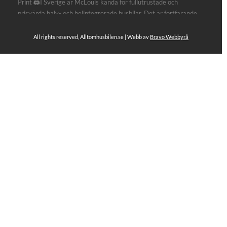
Print 🖨I Sverige är McLouis kända för fullutrustade och
prisvärda halv- och helintegrerade husbilar. Det är fortfarande
där de lägger mest krut. Men till 2027 får även deras
plåtisutbud lite extra kärlek med hela 3 nya utrustningsnivåer.
All rights reserved, Alltomhusbilen.se | Webb av
Bravo Webbyrå
Av Stefan Janeld Det vimlar inte direkt av husb...
Se hela på Facebook
Allt om husbilen
3 dagar sen
Rapidos senaste modell är en kompakt husbil med
långbäddar och face-to-face dinette.
Ser riktigt fin ut. Titta själv får du se.
https://alltomhusbilen.se/nyhet-rapido-c66-optimum-
line-utrustad-for-oberoende/
#alltomhusbilen
#rapido
#rapidoc66