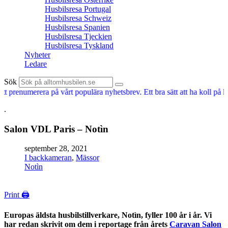
Husbilsresa Portugal
Husbilsresa Schweiz
Husbilsresa Spanien
Husbilsresa Tjeckien
Husbilsresa Tyskland
Nyheter
Ledare
Sök
t prenumerera på vårt populära nyhetsbrev. Ett bra sätt att ha koll på hus
.
Salon VDL Paris – Notìn
september 28, 2021
I backkameran
,
Mässor
Notìn
Print 🖨
Europas äldsta husbilstillverkare, Notìn, fyller 100 år i år. Vi
har redan skrivit om dem i reportage från årets
Caravan Salon