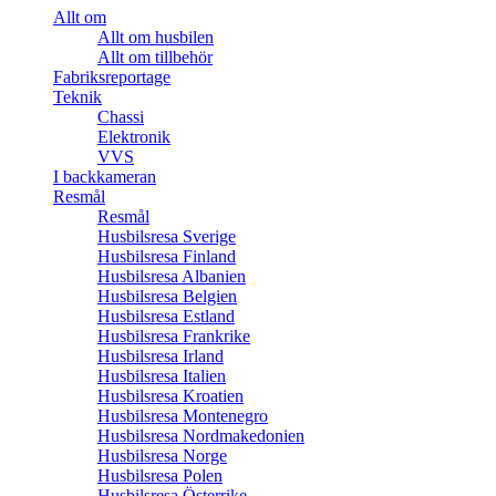
Allt om
Allt om husbilen
Allt om tillbehör
Fabriksreportage
Teknik
Chassi
Elektronik
VVS
I backkameran
Resmål
Resmål
Husbilsresa Sverige
Husbilsresa Finland
Husbilsresa Albanien
Husbilsresa Belgien
Husbilsresa Estland
Husbilsresa Frankrike
Husbilsresa Irland
Husbilsresa Italien
Husbilsresa Kroatien
Husbilsresa Montenegro
Husbilsresa Nordmakedonien
Husbilsresa Norge
Husbilsresa Polen
Husbilsresa Österrike