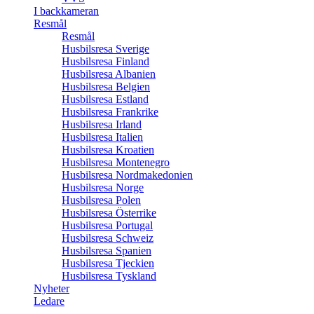
I backkameran
Resmål
Resmål
Husbilsresa Sverige
Husbilsresa Finland
Husbilsresa Albanien
Husbilsresa Belgien
Husbilsresa Estland
Husbilsresa Frankrike
Husbilsresa Irland
Husbilsresa Italien
Husbilsresa Kroatien
Husbilsresa Montenegro
Husbilsresa Nordmakedonien
Husbilsresa Norge
Husbilsresa Polen
Husbilsresa Österrike
Husbilsresa Portugal
Husbilsresa Schweiz
Husbilsresa Spanien
Husbilsresa Tjeckien
Husbilsresa Tyskland
Nyheter
Ledare