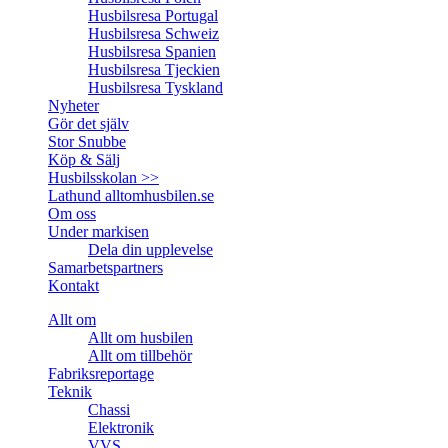
Husbilsresa Portugal
Husbilsresa Schweiz
Husbilsresa Spanien
Husbilsresa Tjeckien
Husbilsresa Tyskland
Nyheter
Gör det själv
Stor Snubbe
Köp & Sälj
Husbilsskolan >>
Lathund alltomhusbilen.se
Om oss
Under markisen
Dela din upplevelse
Samarbetspartners
Kontakt
Allt om
Allt om husbilen
Allt om tillbehör
Fabriksreportage
Teknik
Chassi
Elektronik
VVS