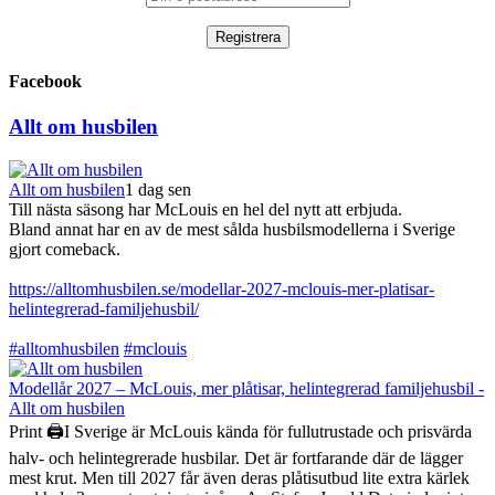
Facebook
Allt om husbilen
Allt om husbilen
1 dag sen
Till nästa säsong har McLouis en hel del nytt att erbjuda.
Bland annat har en av de mest sålda husbilsmodellerna i Sverige
gjort comeback.
https://alltomhusbilen.se/modellar-2027-mclouis-mer-platisar-
helintegrerad-familjehusbil/
#alltomhusbilen
#mclouis
Modellår 2027 – McLouis, mer plåtisar, helintegrerad familjehusbil -
Allt om husbilen
Print 🖨I Sverige är McLouis kända för fullutrustade och prisvärda
halv- och helintegrerade husbilar. Det är fortfarande där de lägger
mest krut. Men till 2027 får även deras plåtisutbud lite extra kärlek