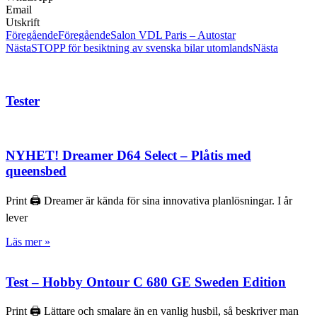
Email
Utskrift
Föregående
Föregående
Salon VDL Paris – Autostar
Nästa
STOPP för besiktning av svenska bilar utomlands
Nästa
Tester
NYHET! Dreamer D64 Select – Plåtis med
queensbed
Print 🖨 Dreamer är kända för sina innovativa planlösningar. I år
lever
Läs mer »
Test – Hobby Ontour C 680 GE Sweden Edition
Print 🖨 Lättare och smalare än en vanlig husbil, så beskriver man