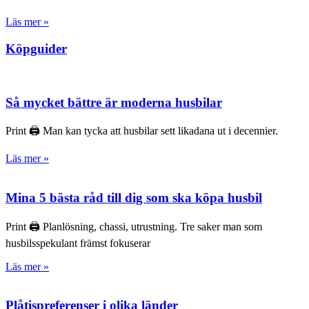
Läs mer »
Köpguider
Så mycket bättre är moderna husbilar
Print 🖨 Man kan tycka att husbilar sett likadana ut i decennier.
Läs mer »
Mina 5 bästa råd till dig som ska köpa husbil
Print 🖨 Planlösning, chassi, utrustning. Tre saker man som
husbilsspekulant främst fokuserar
Läs mer »
Plåtispreferenser i olika länder