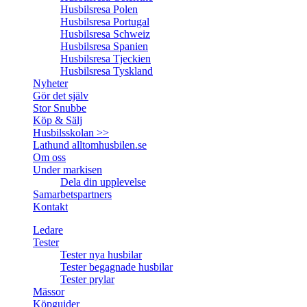
Husbilsresa Polen
Husbilsresa Portugal
Husbilsresa Schweiz
Husbilsresa Spanien
Husbilsresa Tjeckien
Husbilsresa Tyskland
Nyheter
Gör det själv
Stor Snubbe
Köp & Sälj
Husbilsskolan >>
Lathund alltomhusbilen.se
Om oss
Under markisen
Dela din upplevelse
Samarbetspartners
Kontakt
Ledare
Tester
Tester nya husbilar
Tester begagnade husbilar
Tester prylar
Mässor
Köpguider