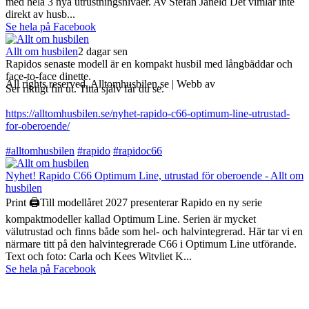
med hela 3 nya utrustningsnivåer. Av Stefan Janeld Det vimlar inte
direkt av husb...
Se hela på Facebook
Allt om husbilen
2 dagar sen
Rapidos senaste modell är en kompakt husbil med långbäddar och
face-to-face dinette.
All rights reserved, Alltomhusbilen.se | Webb av
Bravo Webbyrå
Ser riktigt fin ut. Titta själv får du se.
https://alltomhusbilen.se/nyhet-rapido-c66-optimum-line-utrustad-
for-oberoende/
#alltomhusbilen
#rapido
#rapidoc66
Nyhet! Rapido C66 Optimum Line, utrustad för oberoende - Allt om
husbilen
Print 🖨Till modellåret 2027 presenterar Rapido en ny serie
kompaktmodeller kallad Optimum Line. Serien är mycket
välutrustad och finns både som hel- och halvintegrerad. Här tar vi en
närmare titt på den halvintegrerade C66 i Optimum Line utförande.
Text och foto: Carla och Kees Witvliet K...
Se hela på Facebook