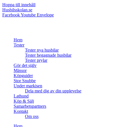
Hoppa till innehåll
Husbilsskolan.se
Facebook
Youtube
Envelope
Hem
Tester
Tester nya husbilar
Tester begagnade husbilar
Tester prylar
Gör det själv
Mässor
Köpguider
Stor Snubbe
Under markisen
Dela med dig av din upplevelse
Lathund
Köp & Sälj
Samarbetspartners
Kontakt
Om oss
Hem