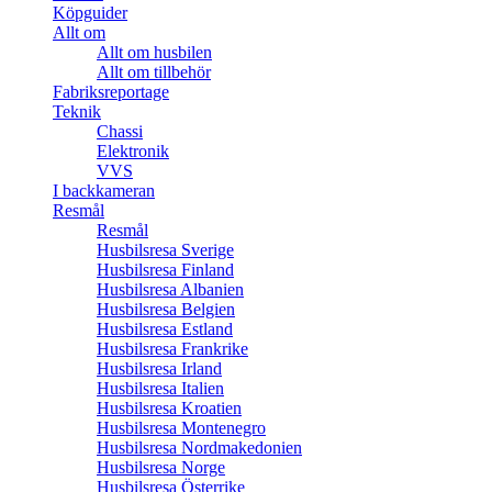
Köpguider
Allt om
Allt om husbilen
Allt om tillbehör
Fabriksreportage
Teknik
Chassi
Elektronik
VVS
I backkameran
Resmål
Resmål
Husbilsresa Sverige
Husbilsresa Finland
Husbilsresa Albanien
Husbilsresa Belgien
Husbilsresa Estland
Husbilsresa Frankrike
Husbilsresa Irland
Husbilsresa Italien
Husbilsresa Kroatien
Husbilsresa Montenegro
Husbilsresa Nordmakedonien
Husbilsresa Norge
Husbilsresa Österrike