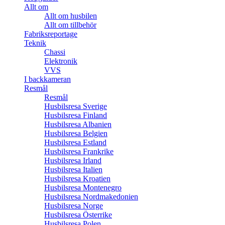
Allt om
Allt om husbilen
Allt om tillbehör
Fabriksreportage
Teknik
Chassi
Elektronik
VVS
I backkameran
Resmål
Resmål
Husbilsresa Sverige
Husbilsresa Finland
Husbilsresa Albanien
Husbilsresa Belgien
Husbilsresa Estland
Husbilsresa Frankrike
Husbilsresa Irland
Husbilsresa Italien
Husbilsresa Kroatien
Husbilsresa Montenegro
Husbilsresa Nordmakedonien
Husbilsresa Norge
Husbilsresa Österrike
Husbilsresa Polen