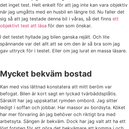
det inget test. Helt enkelt för att jag inte kan vara objektiv
när jag umgåtts med en husbil en längre tid. Nu faller det
sig så att jag testade denna bil i våras, så det finns
ett
objektivt test att läsa
för den som önskar.
I det testet hyllade jag bilen ganska rejält. Och lite
spännande var det allt att se om den är så bra som jag
gav uttryck för i testet. Eller om jag lurat en massa läsare.
Mycket bekväm bostad
Kan med viss lättnad konstatera att mitt beröm var
befogat. Bilen är kort sagt en lyckad tvärbäddsplåtis.
Särskilt har jag uppskattat rymden ombord. Jag sitter
ledigt i soffan och jobbar. Har massor av bordsyta. Köket
har mer förvaring än jag behöver och riktigt bra med
arbetsyta. Sängen är bekväm. Dock har jag valt att ha ett
löst fotsteg för att göra det bekvämare att komma i och