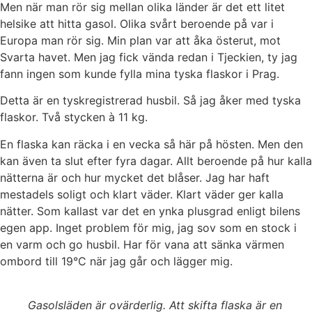
Men när man rör sig mellan olika länder är det ett litet
helsike att hitta gasol. Olika svårt beroende på var i
Europa man rör sig. Min plan var att åka österut, mot
Svarta havet. Men jag fick vända redan i Tjeckien, ty jag
fann ingen som kunde fylla mina tyska flaskor i Prag.
Detta är en tyskregistrerad husbil. Så jag åker med tyska
flaskor. Två stycken à 11 kg.
En flaska kan räcka i en vecka så här på hösten. Men den
kan även ta slut efter fyra dagar. Allt beroende på hur kalla
nätterna är och hur mycket det blåser. Jag har haft
mestadels soligt och klart väder. Klart väder ger kalla
nätter. Som kallast var det en ynka plusgrad enligt bilens
egen app. Inget problem för mig, jag sov som en stock i
en varm och go husbil. Har för vana att sänka värmen
ombord till 19°C när jag går och lägger mig.
Gasolsläden är ovärderlig. Att skifta flaska är en