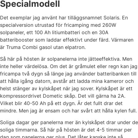
Specialmodell
Det exemplar jag använt har tilläggsnamnet Solaris. En
specialversion utrustad för fricamping med 260W
solpaneler, ett 100 Ah litiumbatteri och en 30A
batteribooster som laddar effektivt under färd. Värmaren
är Truma Combi gasol utan elpatron.
Så här på hösten är solpanelerna inte jätteeffektiva. Men
inte heller värdelösa. Om det är gråmulet eller regn kan jag
fricampa två dygn så länge jag använder batteribanken till
att hålla igång datorn, avstår att ladda mina kameror och
helst stänger av kylskåpet när jag sover. Kylskåpet är ett
kompressordrivet Dometic skåp. Det vill gärna ha 2A.
Vilket blir 40-50 Ah på ett dygn. Är det fullt drar det
mindre. Men jag är ensam och har svårt att hålla kylen full.
Soliga dagar ger panelerna mer än kylskåpet drar under de
soliga timmarna. Så här på hösten är det 4-5 timmar per
dag som panelerna ger plus. Det låter kanske inte så