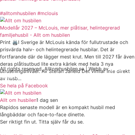
#alltomhusbilen
#mclouis
Modellår 2027 – McLouis, mer plåtisar, helintegrerad
familjehusbil - Allt om husbilen
Print 🖨I Sverige är McLouis kända för fullutrustade och
prisvärda halv- och helintegrerade husbilar. Det är
fortfarande där de lägger mest krut. Men till 2027 får även
deras plåtisutbud lite extra kärlek med hela 3 nya
All rights reserved, Alltomhusbilen.se | Webb av
Bravo
utrustningsnivåer. Av Stefan Janeld Det vimlar inte direkt
Webbyrå
av husb...
Se hela på Facebook
Allt om husbilen
1 dag sen
Rapidos senaste modell är en kompakt husbil med
långbäddar och face-to-face dinette.
Ser riktigt fin ut. Titta själv får du se.