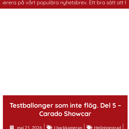
a på vårt populära nyhetsbrev. Ett bra sätt att ha koll
.
Testballonger som inte flög. Del 5 –
Carado Showcar
maj 21, 2026
I backkameran
Helintegrerad