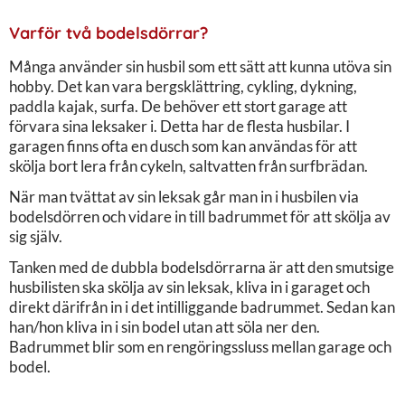
Varför två bodelsdörrar?
Många använder sin husbil som ett sätt att kunna utöva sin
hobby. Det kan vara bergsklättring, cykling, dykning,
paddla kajak, surfa. De behöver ett stort garage att
förvara sina leksaker i. Detta har de flesta husbilar. I
garagen finns ofta en dusch som kan användas för att
skölja bort lera från cykeln, saltvatten från surfbrädan.
När man tvättat av sin leksak går man in i husbilen via
bodelsdörren och vidare in till badrummet för att skölja av
sig själv.
Tanken med de dubbla bodelsdörrarna är att den smutsige
husbilisten ska skölja av sin leksak, kliva in i garaget och
direkt därifrån in i det intilliggande badrummet. Sedan kan
han/hon kliva in i sin bodel utan att söla ner den.
Badrummet blir som en rengöringssluss mellan garage och
bodel.