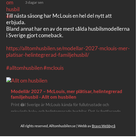
3 dagar sen
Till nästa säsong har McLouis en hel del nytt att
erbjuda.
Bland annat har en av de mest sålda husbilsmodellerna
i Sverige gjort comeback.
https://alltomhusbilen.se/modellar-2027-mclouis-mer-
platisar-helintegrerad-familjehusbil/
#alltomhusbilen
#mclouis
Modellår 2027 – McLouis, mer plåtisar, helintegrerad
familjehusbil - Allt om husbilen
Print 🖨I Sverige är McLouis kända för fullutrustade och
prisvärda halv- och helintegrerade husbilar. Det är fortfarande
där de lägger mest krut. Men till 2027 får även deras
plåtisutbud lite extra kärlek med hela 3 nya utrustningsnivåer.
All rights reserved, Alltomhusbilen.se | Webb av
Bravo Webbyrå
Av Stefan Janeld Det vimlar inte direkt av husb...