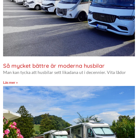
Så mycket bättre är moderna husbilar
Man kan tycka att husbilar sett likadana ut i decennier. Vita lådor
Läs mer »