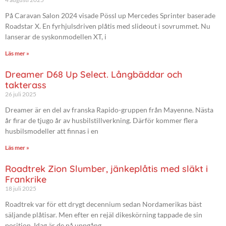
På Caravan Salon 2024 visade Pössl up Mercedes Sprinter baserade
Roadstar X. En fyrhjulsdriven plåtis med slideout i sovrummet. Nu
lanserar de syskonmodellen XT, i
Läs mer »
Dreamer D68 Up Select. Långbäddar och
takterass
26 juli 2025
Dreamer är en del av franska Rapido-gruppen från Mayenne. Nästa
år firar de tjugo år av husbilstillverkning. Därför kommer flera
husbilsmodeller att finnas i en
Läs mer »
Roadtrek Zion Slumber, jänkeplåtis med släkt i
Frankrike
18 juli 2025
Roadtrek var för ett drygt decennium sedan Nordamerikas bäst
säljande plåtisar. Men efter en rejäl dikeskörning tappade de sin
position. Idag är de på uppgång