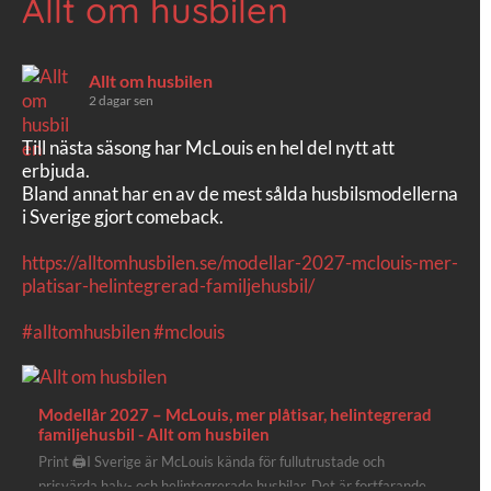
Allt om husbilen
Allt om husbilen
2 dagar sen
Till nästa säsong har McLouis en hel del nytt att
erbjuda.
Bland annat har en av de mest sålda husbilsmodellerna
i Sverige gjort comeback.
https://alltomhusbilen.se/modellar-2027-mclouis-mer-
platisar-helintegrerad-familjehusbil/
#alltomhusbilen
#mclouis
Modellår 2027 – McLouis, mer plåtisar, helintegrerad
familjehusbil - Allt om husbilen
Print 🖨I Sverige är McLouis kända för fullutrustade och
prisvärda halv- och helintegrerade husbilar. Det är fortfarande