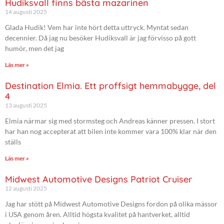
Hudiksvall finns bästa mazarinen
14 augusti 2025
Glada Hudik! Vem har inte hört detta uttryck. Myntat sedan
decennier. Då jag nu besöker Hudiksvall är jag förvisso på gott
humör, men det jag
Läs mer »
Destination Elmia. Ett proffsigt hemmabygge, del
4
13 augusti 2025
Elmia närmar sig med stormsteg och Andreas känner pressen. I stort
har han nog accepterat att bilen inte kommer vara 100% klar när den
ställs
Läs mer »
Midwest Automotive Designs Patriot Cruiser
12 augusti 2025
Jag har stött på Midwest Automotive Designs fordon på olika mässor
i USA genom åren. Alltid högsta kvalitet på hantverket, alltid