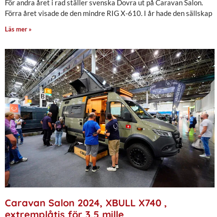
För andra året i rad ställer svenska Dovra ut på Caravan Salon.
Förra året visade de den mindre RIG X-610. I år hade den sällskap
Läs mer »
Caravan Salon 2024, XBULL X740 ,
extremplåtis för 3,5 mille