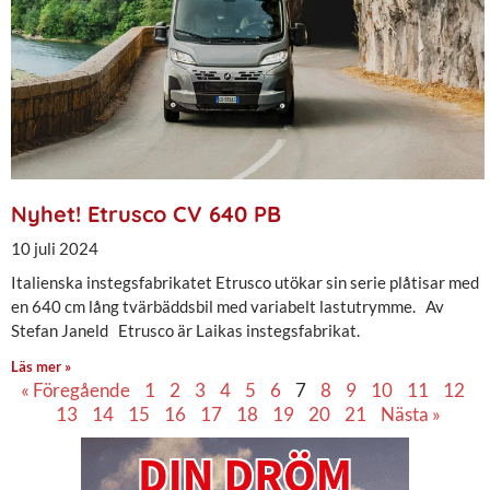
Nyhet! Etrusco CV 640 PB
10 juli 2024
Italienska instegsfabrikatet Etrusco utökar sin serie plåtisar med
en 640 cm lång tvärbäddsbil med variabelt lastutrymme. Av
Stefan Janeld Etrusco är Laikas instegsfabrikat.
Läs mer »
« Föregående
1
2
3
4
5
6
7
8
9
10
11
12
13
14
15
16
17
18
19
20
21
Nästa »