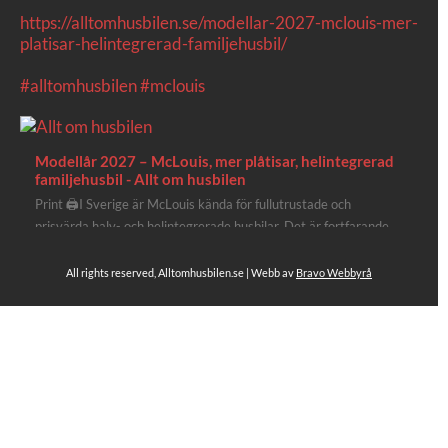
https://alltomhusbilen.se/modellar-2027-mclouis-mer-
platisar-helintegrerad-familjehusbil/
#alltomhusbilen
#mclouis
Modellår 2027 – McLouis, mer plåtisar, helintegrerad
familjehusbil - Allt om husbilen
Print 🖨I Sverige är McLouis kända för fullutrustade och
prisvärda halv- och helintegrerade husbilar. Det är fortfarande
där de lägger mest krut. Men till 2027 får även deras
plåtisutbud lite extra kärlek med hela 3 nya utrustningsnivåer.
All rights reserved, Alltomhusbilen.se | Webb av
Bravo Webbyrå
Av Stefan Janeld Det vimlar inte direkt av husb...
Se hela på Facebook
Allt om husbilen
3 dagar sen
Rapidos senaste modell är en kompakt husbil med