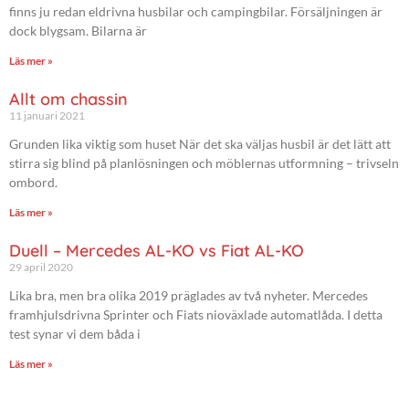
finns ju redan eldrivna husbilar och campingbilar. Försäljningen är
dock blygsam. Bilarna är
Läs mer »
Allt om chassin
11 januari 2021
Grunden lika viktig som huset När det ska väljas husbil är det lätt att
stirra sig blind på planlösningen och möblernas utformning – trivseln
ombord.
Läs mer »
Duell – Mercedes AL-KO vs Fiat AL-KO
29 april 2020
Lika bra, men bra olika 2019 präglades av två nyheter. Mercedes
framhjulsdrivna Sprinter och Fiats nioväxlade automatlåda. I detta
test synar vi dem båda i
Läs mer »