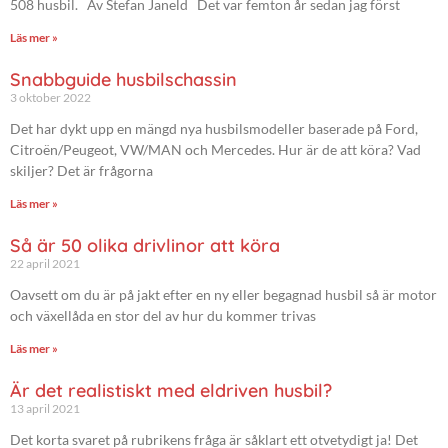
508 husbil. Av Stefan Janeld Det var femton år sedan jag först
Läs mer »
Snabbguide husbilschassin
3 oktober 2022
Det har dykt upp en mängd nya husbilsmodeller baserade på Ford,
Citroën/Peugeot, VW/MAN och Mercedes. Hur är de att köra? Vad
skiljer? Det är frågorna
Läs mer »
Så är 50 olika drivlinor att köra
22 april 2021
Oavsett om du är på jakt efter en ny eller begagnad husbil så är motor
och växellåda en stor del av hur du kommer trivas
Läs mer »
Är det realistiskt med eldriven husbil?
13 april 2021
Det korta svaret på rubrikens fråga är såklart ett otvetydigt ja! Det