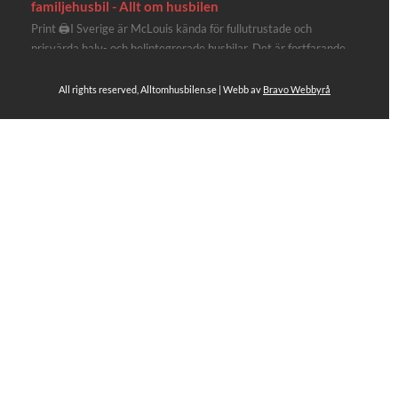
familjehusbil - Allt om husbilen
Print 🖨I Sverige är McLouis kända för fullutrustade och
prisvärda halv- och helintegrerade husbilar. Det är fortfarande
där de lägger mest krut. Men till 2027 får även deras
plåtisutbud lite extra kärlek med hela 3 nya utrustningsnivåer.
All rights reserved, Alltomhusbilen.se | Webb av
Bravo Webbyrå
Av Stefan Janeld Det vimlar inte direkt av husb...
Se hela på Facebook
Allt om husbilen
1 dag sen
Rapidos senaste modell är en kompakt husbil med
långbäddar och face-to-face dinette.
Ser riktigt fin ut. Titta själv får du se.
https://alltomhusbilen.se/nyhet-rapido-c66-optimum-
line-utrustad-for-oberoende/
#alltomhusbilen
#rapido
#rapidoc66