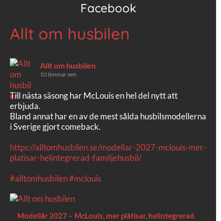
Facebook
Allt om husbilen
Allt om husbilen
10 timmar sen
Till nästa säsong har McLouis en hel del nytt att
erbjuda.
Bland annat har en av de mest sålda husbilsmodellerna
i Sverige gjort comeback.
https://alltomhusbilen.se/modellar-2027-mclouis-mer-
platisar-helintegrerad-familjehusbil/
#alltomhusbilen
#mclouis
Modellår 2027 – McLouis, mer plåtisar, helintegrerad