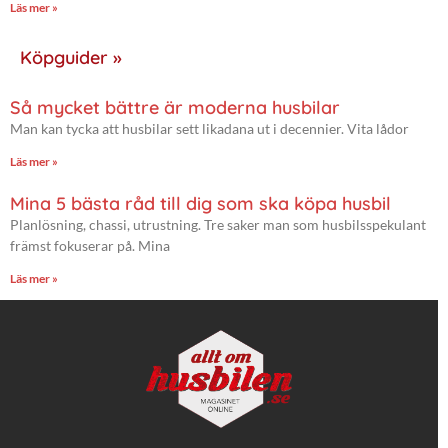
Läs mer »
Köpguider »
Så mycket bättre är moderna husbilar
Man kan tycka att husbilar sett likadana ut i decennier. Vita lådor
Läs mer »
Mina 5 bästa råd till dig som ska köpa husbil
Planlösning, chassi, utrustning. Tre saker man som husbilsspekulant
främst fokuserar på. Mina
Läs mer »