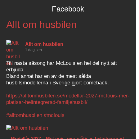
Facebook
Allt om husbilen
Allt om husbilen
1 dag sen
Till nästa säsong har McLouis en hel del nytt att
erbjuda.
Bland annat har en av de mest sålda
husbilsmodellerna i Sverige gjort comeback.
https://alltomhusbilen.se/modellar-2027-mclouis-mer-
platisar-helintegrerad-familjehusbil/
#alltomhusbilen
#mclouis
Modellår 2027 – McLouis, mer plåtisar, helintegrerad