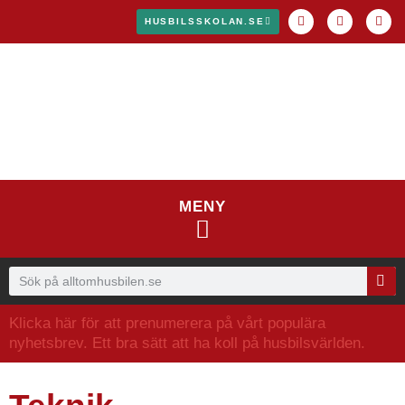
HUSBILSSKOLAN.SE
MENY
Klicka här för att prenumerera på vårt populära
nyhetsbrev. Ett bra sätt att ha koll på husbilsvärlden.