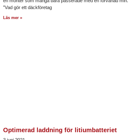
en monter som många bara passerade med en förvånad min.
”Vad gör ett däckföretag
Läs mer »
Optimerad laddning för litiumbatteriet
3 juni 2021