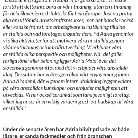
förstå att detta inte bara är vår utmaning, utan en utmaning
för hela Slovenien och faktiskt för hela Europa. Just nu pratar
alla om uttömda arbetskraftsresurser, men det handlar också,
eller kanske främst, om arbetsgivarens inställning till sina
anställda och vad företaget erbjuder dem. På Adria genomför
vi olika aktiviteter för att motivera våra anställda genom
vidareutbildning och karriärutveckling. Vi erbjuder våra
anställda olika perspektiv och möjligheter. När det gäller
rörliga löner eller belöning ligger Adria Mobil över det
slovenska genomsnittet med det vi erbjuder våra anställda
idag. Dessutom har vi återigen ökat vårt engagemang inom
Adria Akademi, där vi genom intern utbildning bygger vidare
på våra anställdas kunskaper och erbjuder möjligheten att
utvecklas. Vi har också certifikat som familjevänligt företag,
vilket jag anser är en viktig värdering och ett budskap till våra
anställda.”
Under de senaste åren har Adria blivit prisade av både
läsare, erkända fackmedier och från branschen