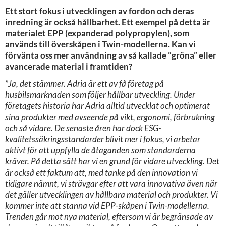
Ett stort fokus i utvecklingen av fordon och deras
inredning är också hållbarhet. Ett exempel på detta är
materialet EPP (expanderad polypropylen), som
används till överskåpen i Twin-modellerna. Kan vi
förvänta oss mer användning av så kallade ”gröna” eller
avancerade material i framtiden?
”Ja, det stämmer. Adria är ett av få företag på
husbilsmarknaden som följer hållbar utveckling. Under
företagets historia har Adria alltid utvecklat och optimerat
sina produkter med avseende på vikt, ergonomi, förbrukning
och så vidare. De senaste åren har dock ESG-
kvalitetssäkringsstandarder blivit mer i fokus, vi arbetar
aktivt för att uppfylla de åtaganden som standarderna
kräver. På detta sätt har vi en grund för vidare utveckling. Det
är också ett faktum att, med tanke på den innovation vi
tidigare nämnt, vi strävgar efter att vara innovativa även när
det gäller utvecklingen av hållbara material och produkter. Vi
kommer inte att stanna vid EPP-skåpen i Twin-modellerna.
Trenden går mot nya material, eftersom vi är begränsade av