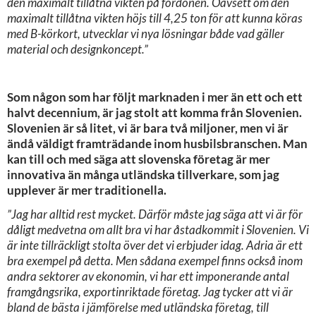
den maximalt tillåtna vikten på fordonen. Oavsett om den
maximalt tillåtna vikten höjs till 4,25 ton för att kunna köras
med B-körkort, utvecklar vi nya lösningar både vad gäller
material och designkoncept.”
Som någon som har följt marknaden i mer än ett och ett
halvt decennium, är jag stolt att komma från Slovenien.
Slovenien är så litet, vi är bara två miljoner, men vi är
ändå väldigt framträdande inom husbilsbranschen. Man
kan till och med säga att slovenska företag är mer
innovativa än många utländska tillverkare, som jag
upplever är mer traditionella.
”Jag har alltid rest mycket. Därför måste jag säga att vi är för
dåligt medvetna om allt bra vi har åstadkommit i Slovenien. Vi
är inte tillräckligt stolta över det vi erbjuder idag. Adria är ett
bra exempel på detta. Men sådana exempel finns också inom
andra sektorer av ekonomin, vi har ett imponerande antal
framgångsrika, exportinriktade företag. Jag tycker att vi är
bland de bästa i jämförelse med utländska företag, till