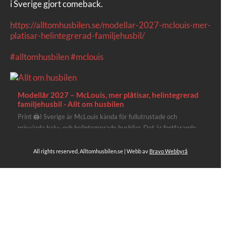
i Sverige gjort comeback.
https://alltomhusbilen.se/modellar-2027-mclouis-mer-
platisar-helintegrerad-familjehusbil/
#alltomhusbilen
#mclouis
Modellår 2027 – McLouis, mer plåtisar, helintegrerad
familjehusbil - Allt om husbilen
Print 🖨I Sverige är McLouis kända för fullutrustade och
prisvärda halv- och helintegrerade husbilar. Det är fortfarande
där de lägger mest krut. Men till 2027 får även deras
plåtisutbud lite extra kärlek med hela 3 nya utrustningsnivåer.
All rights reserved, Alltomhusbilen.se | Webb av
Bravo Webbyrå
Av Stefan Janeld Det vimlar inte direkt av husb...
Se hela på Facebook
Allt om husbilen
3 dagar sen