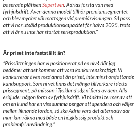
baserade plåtisen
Supertwin
. Adrias första van med
fyrhjulsdrift. Även denna modell tillhör premiumsegmentet
och blev mycket väl mottagen vid premiärvisningen. Så pass
att vi har utsåld produktionskapacitet för halva 2025, trots
att vi ännu inte har startat serieproduktion.”
Är priset inte fastställt än?
”Prissättningen har vi positionerat på en nivå där jag
bedömer att det kommer att vara konkurrenskraftigt. Vi
konkurrerar även med annat än priset, inte minst omfattande
kundsupport. Som ni vet finns det många tillverkare i detta
prissegment, på mässan i Tyskland såg ni flera av dem. Alla
erbjuder någon form av fyrhjulsdrift. Vi tänkte i termer av att
om en kund har en viss summa pengar att spendera och väljer
mellan liknande fordon, så ska Adria vara det alternativ där
man kan räkna med både en högklassig produkt och
problemfri användning.”