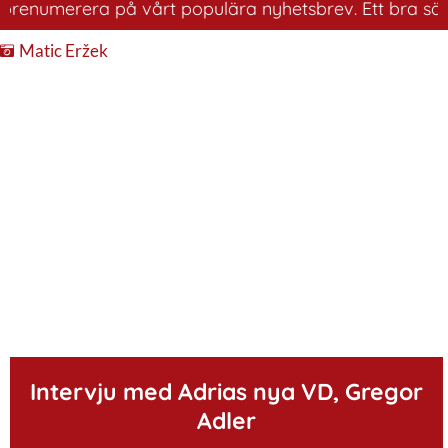
umerera på vårt populära nyhetsbrev. Ett bra sätt att h
Matic Eržek
.
Intervju med Adrias nya VD, Gregor
Adler