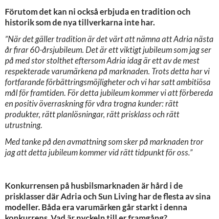
Förutom det kan ni också erbjuda en tradition och
historik som de nya tillverkarna inte har.
”När det gäller tradition är det värt att nämna att Adria nästa
år firar 60-årsjubileum. Det är ett viktigt jubileum som jag ser
på med stor stolthet eftersom Adria idag är ett av de mest
respekterade varumärkena på marknaden. Trots detta har vi
fortfarande förbättringsmöjligheter och vi har satt ambitiösa
mål för framtiden. För detta jubileum kommer vi att förbereda
en positiv överraskning för våra trogna kunder: rätt
produkter, rätt planlösningar, rätt prisklass och rätt
utrustning.
Med tanke på den avmattning som sker på marknaden tror
jag att detta jubileum kommer vid rätt tidpunkt för oss.”
Konkurrensen på husbilsmarknaden är hård i de
prisklasser där Adria och Sun Living har de flesta av sina
modeller. Båda era varumärken går starkt i denna
konkurrens. Vad är nyckeln till er framgång?