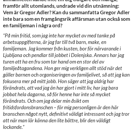
framför allt utomlands, undrade vid din utnämning:
Vem är Gregor Adler? Kan du sammanfatta Gregor Adler
inte bara som en framgångsrik affärsman utan också som
en familjeman i några ord?
”På min fritid, som jag inte har mycket av med tanke på
arbetsuppgifterna, är jag far till två barn, make, en
familjeman. Jag kommer från kusten, bor för närvarande i
Ljubljana och pendlar till jobbet i Dolenjska. Annars har jag
turen att ha en fru som tar hand om en stor del av
familjeåtagandena. Hon ger mig verkligen allt stöd när det
gäller barnen och organiseringen av familjelivet, så att jag kan
fokusera mer på mitt jobb. Hon säger att jag aldrig har
förändrats, att vad jag än har gjort i mitt liv, har jag bara
jobbat hela dagarna, så för henne har inte så mycket
förändrats. Och om jag delar min åsikt om
fritidsfordonsbranschen – för mig personligen är den här
branschen något nytt, definitivt väldigt intressant och jag tror
att när man lär känna den lite bättre, blir den väldigt
lockande.”