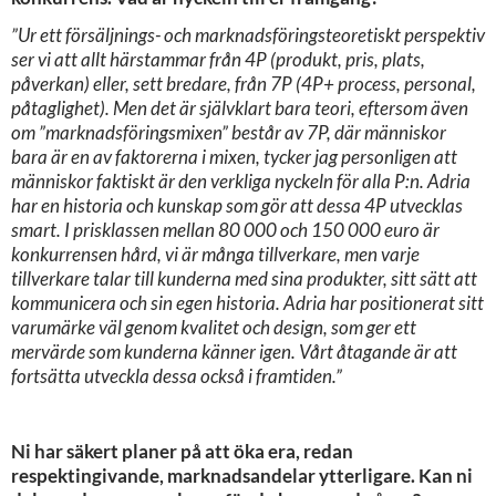
”Ur ett försäljnings- och marknadsföringsteoretiskt perspektiv
ser vi att allt härstammar från 4P (produkt, pris, plats,
påverkan) eller, sett bredare, från 7P (4P+ process, personal,
påtaglighet). Men det är självklart bara teori, eftersom även
om ”marknadsföringsmixen” består av 7P, där människor
bara är en av faktorerna i mixen, tycker jag personligen att
människor faktiskt är den verkliga nyckeln för alla P:n. Adria
har en historia och kunskap som gör att dessa 4P utvecklas
smart. I prisklassen mellan 80 000 och 150 000 euro är
konkurrensen hård, vi är många tillverkare, men varje
tillverkare talar till kunderna med sina produkter, sitt sätt att
kommunicera och sin egen historia. Adria har positionerat sitt
varumärke väl genom kvalitet och design, som ger ett
mervärde som kunderna känner igen. Vårt åtagande är att
fortsätta utveckla dessa också i framtiden.”
Ni har säkert planer på att öka era, redan
respektingivande, marknadsandelar ytterligare. Kan ni