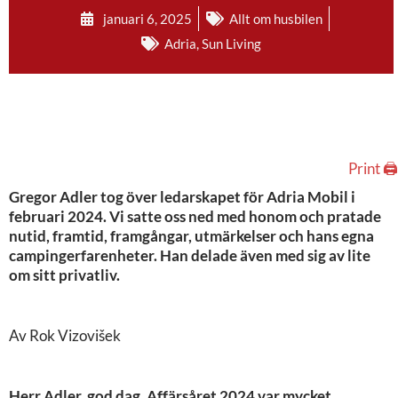
januari 6, 2025
Allt om husbilen
Adria
,
Sun Living
Print 🖨
Gregor Adler tog över ledarskapet för Adria Mobil i
februari 2024. Vi satte oss ned med honom och pratade
nutid, framtid, framgångar, utmärkelser och hans egna
campingerfarenheter. Han delade även med sig av lite
om sitt privatliv.
Av Rok Vizovišek
Herr Adler, god dag. Affärsåret 2024 var mycket