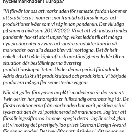
nyckelmarknader i Europa?
”Vi förväntar oss att marknaden för semesterfordon kommer
att stabiliseras inom en snar framtid på försäljnings- och
produktionsnivåer som vi såg innan pandemin. Det vill säga
på samma nivå som 2019/2020. Vi vet att vår industri under
pandemin fick ett stort uppsving, vilket ledde till att många
nya producenter av vans och andra produkter kom in på
marknaden och alla dessa blev väl mottagna. Det är helt
enkelt så att både köpkraft och omständigheter ledde till en
situation där beställningarna översteg
produktionskapaciteten. Under denna period förändrade
Adria drastiskt sitt produktutbud och produktion. Vi började
producera många fler semesterhusvagnar.
När det gäller förnyelsen av plåtismodellerna är det sant att
Twin-serien har genomgått en fullständig omarbetning i år. De
första reaktionerna från marknaden har varit positiva och vi
tycker att den är väl positionerad på marknaden. Jag tror att
försäljningssiffrorna kommer spegla detta. Jag är också glad
att vi mottog det prestigefyllda priset German Design Award
för denna modell. Det bekräftar att vi tänker i rätt banor, en