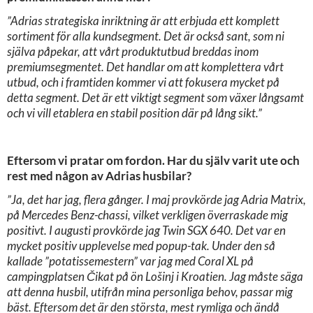
”Adrias strategiska inriktning är att erbjuda ett komplett
sortiment för alla kundsegment. Det är också sant, som ni
själva påpekar, att vårt produktutbud breddas inom
premiumsegmentet. Det handlar om att komplettera vårt
utbud, och i framtiden kommer vi att fokusera mycket på
detta segment. Det är ett viktigt segment som växer långsamt
och vi vill etablera en stabil position där på lång sikt.”
Eftersom vi pratar om fordon. Har du själv varit ute och
rest med någon av Adrias husbilar?
”Ja, det har jag, flera gånger. I maj provkörde jag Adria Matrix,
på Mercedes Benz-chassi, vilket verkligen överraskade mig
positivt. I augusti provkörde jag Twin SGX 640. Det var en
mycket positiv upplevelse med popup-tak. Under den så
kallade ”potatissemestern” var jag med Coral XL på
campingplatsen Čikat på ön Lošinj i Kroatien. Jag måste säga
att denna husbil, utifrån mina personliga behov, passar mig
bäst. Eftersom det är den största, mest rymliga och ändå