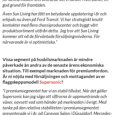
god grund för framtiden.
Även Sun Living har fått en betydande uppdatering i år och
erbjuds nu även på Ford Transit. Vi har strategiskt knutit
kontakter med flera chassiproducenter och byggt vårt
produktsortiment utifrån detta. Jag tror att Sun Living
kommer att nå de förväntade försäljningsnivåerna. För
närvarande är vi optimistiska.”
Vissa segment på husbilsmarknaden är mindre
påverkade än andra av de senaste årens ekonomiska
situation. Till exempel marknaden för premiumfordon.
Är ni nöjda med försäljningen och mottagandet av er
flaggskeppsmodell
Supersonic
?
”I premiumsegmentet har vi en stabil tillväxt. När det gäller
Supersonic kan jag säga att siffrorna är uppmuntrande och
växer, oavsett vad som händer på marknaden i övrigt. Med
tanke på den relativa stabiliteten i premiumsegmentet
presenterade vi i år, på Caravan Salon i Düsseldorf, Mercedes-