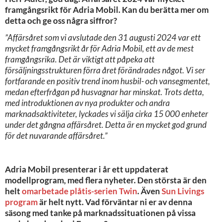
framgångsrikt för Adria Mobil. Kan du berätta mer om
detta och ge oss några siffror?
”Affärsåret som vi avslutade den 31 augusti 2024 var ett
mycket framgångsrikt år för Adria Mobil, ett av de mest
framgångsrika. Det är viktigt att påpeka att
försäljningsstrukturen förra året förändrades något. Vi ser
fortfarande en positiv trend inom husbil- och vansegmentet,
medan efterfrågan på husvagnar har minskat. Trots detta,
med introduktionen av nya produkter och andra
marknadsaktiviteter, lyckades vi sälja cirka 15 000 enheter
under det gångna affärsåret. Detta är en mycket god grund
för det nuvarande affärsåret.”
Adria Mobil presenterar i år ett uppdaterat
modellprogram, med flera nyheter. Den största är den
helt
omarbetade plåtis-serien Twin
. Även
Sun Livings
program
är helt nytt. Vad förväntar ni er av denna
säsong med tanke på marknadssituationen på vissa