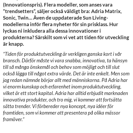
(Innovationspris). Flera modeller, som anses vara
”trendsetters”, säljer också väldigt bra: Adria Matrix,
Sonic, Twin… Även de uppdaterade Sun Living-
modellerna inför flera nyheter för sin prisklass. Hur
lyckas ni inkludera alla dessa innovationer i
produkterna? Särskilt som vi vet att tiden för utveckling
är knapp.
”Tiden för produktutveckling är verkligen ganska kort i vår
bransch. Därför måste vi vara snabba, innovativa, ta hänsyn
till så många önskemål och behov som möjligt och till slut
också lägga till något extra värde. Det är inte enkelt. Men som
jag redan nämnde börjar allt med människorna. På Adria har
vi enorm kunskap och erfarenhet inom produktutveckling,
vilket är ett stort kapital. Adria har alltid erbjudit marknaden
innovativa produkter, och tro mig, vi kommer att fortsätta
sätta trender. Vi förbereder nya koncept, nya idéer för
framtiden, som vi kommer att presentera på olika mässor
framöver.”