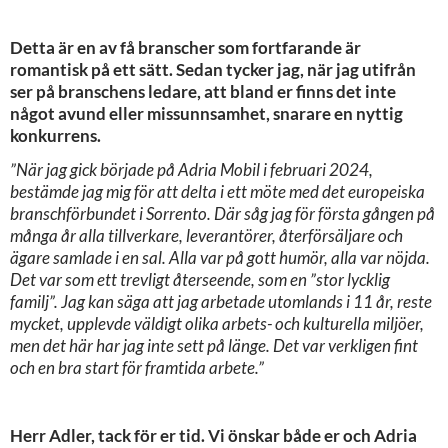
Detta är en av få branscher som fortfarande är
romantisk på ett sätt. Sedan tycker jag, när jag utifrån
ser på branschens ledare, att bland er finns det inte
något avund eller missunnsamhet, snarare en nyttig
konkurrens.
”När jag gick började på Adria Mobil i februari 2024,
bestämde jag mig för att delta i ett möte med det europeiska
branschförbundet i Sorrento. Där såg jag för första gången på
många år alla tillverkare, leverantörer, återförsäljare och
ägare samlade i en sal. Alla var på gott humör, alla var nöjda.
Det var som ett trevligt återseende, som en ”stor lycklig
familj”. Jag kan säga att jag arbetade utomlands i 11 år, reste
mycket, upplevde väldigt olika arbets- och kulturella miljöer,
men det här har jag inte sett på länge. Det var verkligen fint
och en bra start för framtida arbete.”
Herr Adler, tack för er tid. Vi önskar både er och Adria