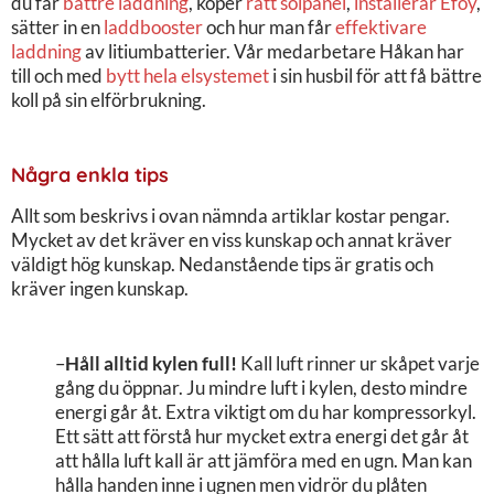
du får
bättre laddning
, köper
rätt solpanel
,
installerar Efoy
,
sätter in en
laddbooster
och hur man får
effektivare
laddning
av litiumbatterier. Vår medarbetare Håkan har
till och med
bytt hela elsystemet
i sin husbil för att få bättre
koll på sin elförbrukning.
Några enkla tips
Allt som beskrivs i ovan nämnda artiklar kostar pengar.
Mycket av det kräver en viss kunskap och annat kräver
väldigt hög kunskap. Nedanstående tips är gratis och
kräver ingen kunskap.
–
Håll alltid kylen full!
Kall luft rinner ur skåpet varje
gång du öppnar. Ju mindre luft i kylen, desto mindre
energi går åt. Extra viktigt om du har kompressorkyl.
Ett sätt att förstå hur mycket extra energi det går åt
att hålla luft kall är att jämföra med en ugn. Man kan
hålla handen inne i ugnen men vidrör du plåten