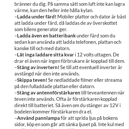
bränner du dig. På samma sätt som luft inte kan lagra
värme, kan den heller inte hålla kylan.
–
Ladda under färd!
Mobiler plattor och dator är bäst
att ladda under färd, då laddas de av överskottet
som bilens generator ger.
–
Ladda även en batteribank
under färd som du
sedan kan använda att ladda telefonen, plattan och
kanske till och med datorn.
–
Låt inga laddare sitta kvar
i 12 volts uttagen. De
drar el även när ingen förbrukare är kopplad till dem.
–
Stäng av invertern!
Se till att eventuell inverter är
avstängd när den inte används.
–
Skippa teven!
Se nedladdade filmer eller streama
på den fulladdade plattan eller datorn.
–
Stäng av antennförstärkaren
till teveantennen när
teven inte används. Ofta är förstärkaren kopplad
direkt till batteriet. Så även om du stänger av 12V i
bodelen kommer förstärkaren dra el.
–
Använd pannlampa
för att sprida ljus på bokens
sidor, köp en som går att sänka ljuset på. Inte kul med