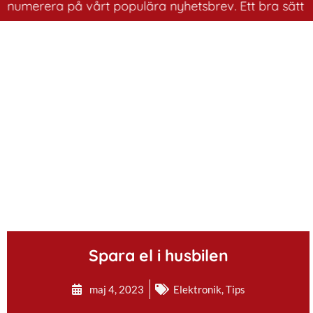
merera på vårt populära nyhetsbrev. Ett bra sätt att ha
.
Spara el i husbilen
maj 4, 2023
Elektronik
,
Tips