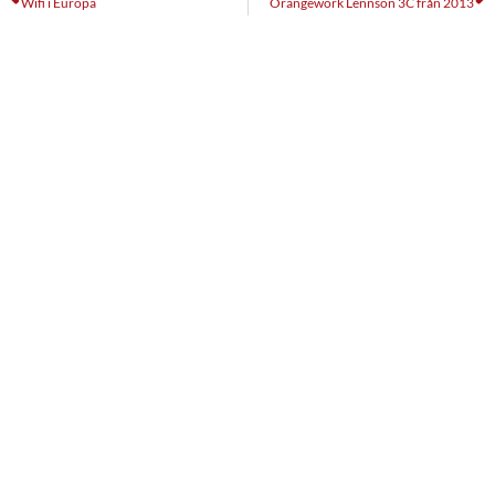
Wifi i Europa
Orangework Lennson 3C från 2013