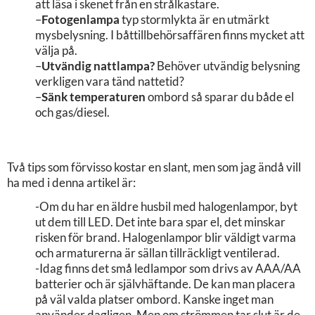
att läsa i skenet från en strålkastare.
–
Fotogenlampa
typ stormlykta är en utmärkt
mysbelysning. I båttillbehörsaffären finns mycket att
välja på.
–
Utvändig nattlampa?
Behöver utvändig belysning
verkligen vara tänd nattetid?
–
Sänk temperaturen
ombord så sparar du både el
och gas/diesel.
Två tips som förvisso kostar en slant, men som jag ändå vill
ha med i denna artikel är:
-Om du har en äldre husbil med halogenlampor, byt
ut dem till LED. Det inte bara spar el, det minskar
risken för brand. Halogenlampor blir väldigt varma
och armaturerna är sällan tillräckligt ventilerad.
-Idag finns det små ledlampor som drivs av AAA/AA
batterier och är självhäftande. De kan man placera
på väl valda platser ombord. Kanske inget man
använder dagligen. Men om strömmen tar slut är de