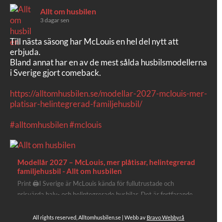
Allt om husbilen
3 dagar sen
Till nästa säsong har McLouis en hel del nytt att
erbjuda.
Bland annat har en av de mest sålda husbilsmodellerna
i Sverige gjort comeback.
https://alltomhusbilen.se/modellar-2027-mclouis-mer-
platisar-helintegrerad-familjehusbil/
#alltomhusbilen
#mclouis
Modellår 2027 – McLouis, mer plåtisar, helintegrerad
familjehusbil - Allt om husbilen
Print 🖨I Sverige är McLouis kända för fullutrustade och
prisvärda halv- och helintegrerade husbilar. Det är fortfarande
där de lägger mest krut. Men till 2027 får även deras
plåtisutbud lite extra kärlek med hela 3 nya utrustningsnivåer.
All rights reserved, Alltomhusbilen.se | Webb av
Bravo Webbyrå