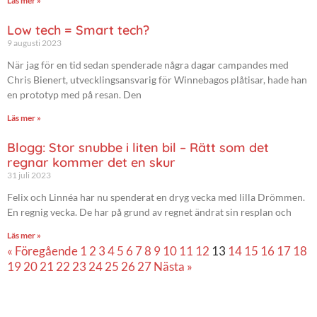
Läs mer »
Low tech = Smart tech?
9 augusti 2023
När jag för en tid sedan spenderade några dagar campandes med
Chris Bienert, utvecklingsansvarig för Winnebagos plåtisar, hade han
en prototyp med på resan. Den
Läs mer »
Blogg: Stor snubbe i liten bil – Rätt som det
regnar kommer det en skur
31 juli 2023
Felix och Linnéa har nu spenderat en dryg vecka med lilla Drömmen.
En regnig vecka. De har på grund av regnet ändrat sin resplan och
Läs mer »
« Föregående
1
2
3
4
5
6
7
8
9
10
11
12
13
14
15
16
17
18
19
20
21
22
23
24
25
26
27
Nästa »