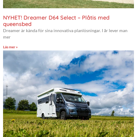
NYHET! Dreamer D64 Select – Plåtis med
queensbed
Dreamer är kända för sina innovativa planlösningar. I år lever man
mer
Läs mer »