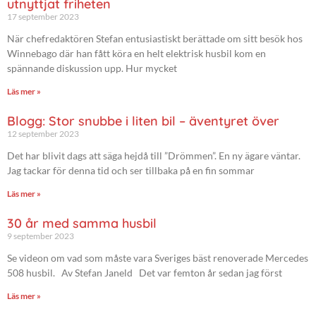
utnyttjat friheten
17 september 2023
När chefredaktören Stefan entusiastiskt berättade om sitt besök hos
Winnebago där han fått köra en helt elektrisk husbil kom en
spännande diskussion upp. Hur mycket
Läs mer »
Blogg: Stor snubbe i liten bil – äventyret över
12 september 2023
Det har blivit dags att säga hejdå till ”Drömmen”. En ny ägare väntar.
Jag tackar för denna tid och ser tillbaka på en fin sommar
Läs mer »
30 år med samma husbil
9 september 2023
Se videon om vad som måste vara Sveriges bäst renoverade Mercedes
508 husbil. Av Stefan Janeld Det var femton år sedan jag först
Läs mer »