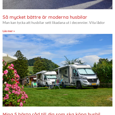
Så mycket bättre är moderna husbilar
Man kan tycka att husbilar sett likadana ut i decennier. Vita lådor
Läs mer »
Mina 5 bästa råd till dig som ska köpa husbil