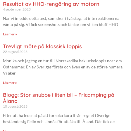
Resultat av HHO-rengöring av motorn
4 september 2023
När vi inledde detta test, som sker i två steg, lät inte reaktionerna
vänta på sig. Vi fick screenshots och länkar om vilken bluff HHO
Läs mer »
Trevligt möte på klassisk loppis
22 augusti 2023
Monika och jag tog en tur till Norrskedika bakluckeloppis norr om
Östhammar. En av Sveriges första och även en av de större numera.
Vi åker
Läs mer »
Blogg: Stor snubbe i liten bil – Fricamping på
Åland
10 augusti 2023
Efter att ha ledsnat på att försöka köra ifrån regnet i Sverige
bestämde sig Felix och Linnéa för att åka till Åland. Där fick de