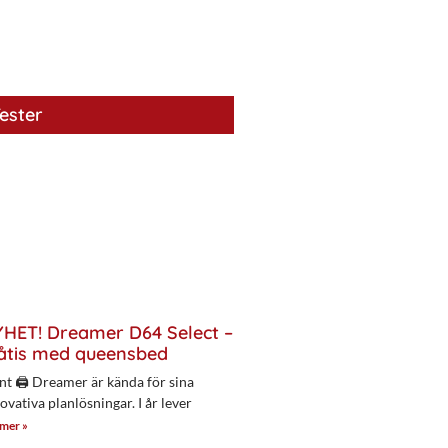
ester
HET! Dreamer D64 Select –
åtis med queensbed
nt 🖨 Dreamer är kända för sina
ovativa planlösningar. I år lever
 mer »