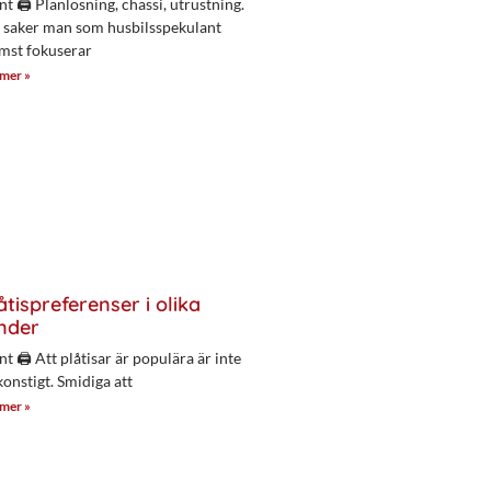
nt 🖨 Planlösning, chassi, utrustning.
 saker man som husbilsspekulant
mst fokuserar
 mer »
åtispreferenser i olika
nder
nt 🖨 Att plåtisar är populära är inte
konstigt. Smidiga att
 mer »