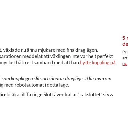
5 
de
t, växlade nu ännu mjukare med fina draglägen.
Pri
parationen meddelat att växlingen inte var helt perfekt
art
en mycket bättre. I samband med att han
bytte koppling på
Läs
ort som kopplingen slits och ändrar dragläge så lär man om
ig med robotautomat i detta läge.
rekt åka till Taxinge Slott även kallat ”kakslottet” styva