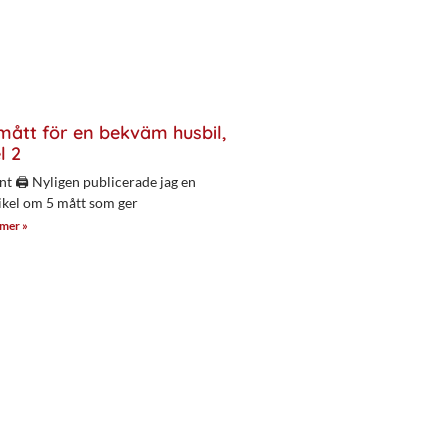
mått för en bekväm husbil,
l 2
nt 🖨 Nyligen publicerade jag en
ikel om 5 mått som ger
 mer »