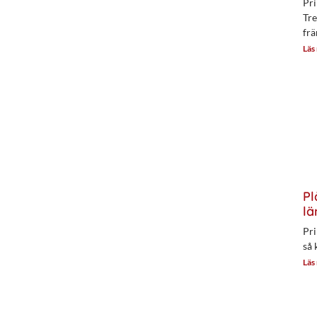
Pri
Tre
frä
Läs
Pl
lä
Pri
så 
Läs