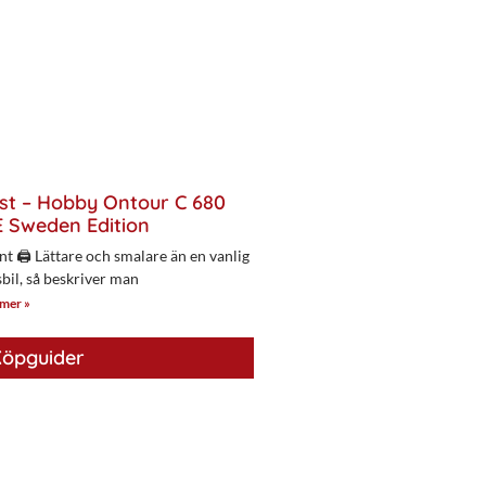
st – Hobby Ontour C 680
 Sweden Edition
nt 🖨 Lättare och smalare än en vanlig
bil, så beskriver man
 mer »
öpguider