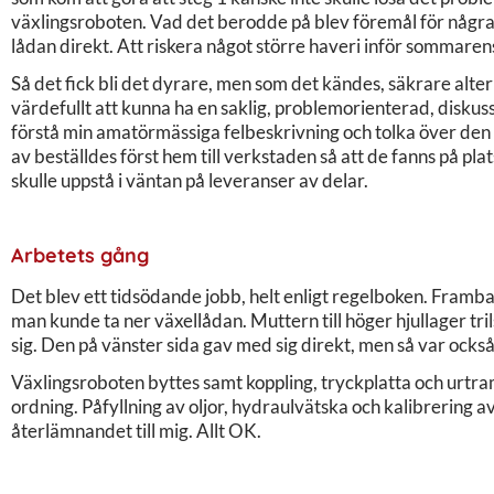
växlingsroboten. Vad det berodde på blev föremål för några d
lådan direkt. Att riskera något större haveri inför sommarens 
Så det fick bli det dyrare, men som det kändes, säkrare alter
värdefullt att kunna ha en saklig, problemorienterad, dis
förstå min amatörmässiga felbeskrivning och tolka över den 
av beställdes först hem till verkstaden så att de fanns på pla
skulle uppstå i väntan på leveranser av delar.
Arbetets gång
Det blev ett tidsödande jobb, helt enligt regelboken. Framb
man kunde ta ner växellådan. Muttern till höger hjullager tri
sig. Den på vänster sida gav med sig direkt, men så var ocks
Växlingsroboten byttes samt koppling, tryckplatta och urtra
ordning. Påfyllning av oljor, hydraulvätska och kalibrering a
återlämnandet till mig. Allt OK.