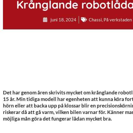
Krånglande robotlåda,
juni 18, 2024
Chassi
,
På verkstaden
Det har genom åren skrivits mycket om krånglande robotlå
15 år. Min tidiga modell har egenheten att kunna köra for
hörn eller att backa upp på klossar blir en precisionskörn
riskerar då att gå varm, vilken bilen varnar för. Känner ma
möjliga mån göra det fungerar lådan mycket bra.