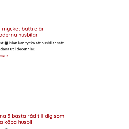
 mycket bättre är
derna husbilar
nt 🖨 Man kan tycka att husbilar sett
adana ut i decennier.
 mer »
na 5 bästa råd till dig som
a köpa husbil