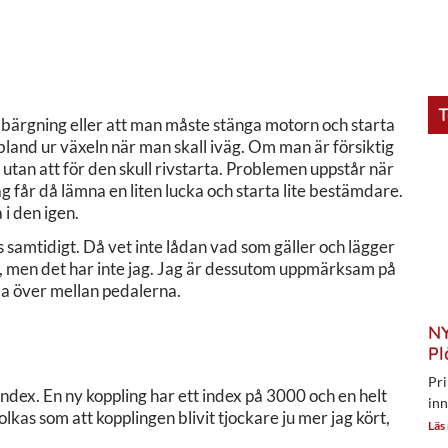
T
ir bärgning eller att man måste stänga motorn och starta
bland ur växeln när man skall iväg. Om man är försiktig
 utan att för den skull rivstarta. Problemen uppstår när
g får då lämna en liten lucka och starta lite bestämdare.
 i den igen.
 samtidigt. Då vet inte lådan vad som gäller och lägger
, men det har inte jag. Jag är dessutom uppmärksam på
ida över mellan pedalerna.
NY
Pl
Pri
index. En ny koppling har ett index på 3000 och en helt
inn
kas som att kopplingen blivit tjockare ju mer jag kört,
Läs