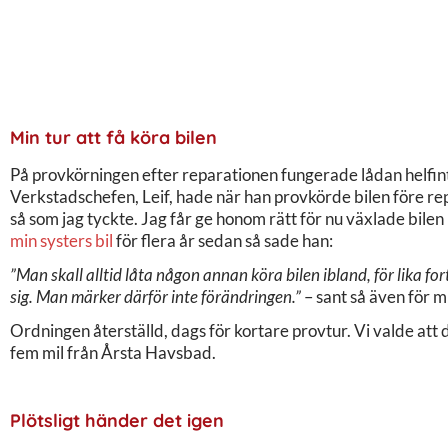
Min tur att få köra bilen
På provkörningen efter reparationen fungerade lådan helfin
Verkstadschefen, Leif, hade när han provkörde bilen före re
så som jag tyckte. Jag får ge honom rätt för nu växlade bil
min systers bil
för flera år sedan så sade han:
”Man skall alltid låta någon annan köra bilen ibland, för lika f
sig. Man märker därför inte förändringen.”
– sant så även för m
Ordningen återställd, dags för kortare provtur. Vi valde att di
fem mil från Årsta Havsbad.
Plötsligt händer det igen