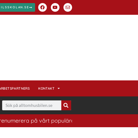
BILSSKOLAN.SE
ARBETSPARTNERS
KONTAKT
rera på vårt populära nyhetsbrev. Ett bra sätt att ha k