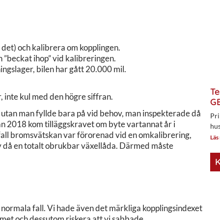
det) och kalibrera om kopplingen.
”beckat ihop” vid kalibreringen.
ngslager, bilen har gått 20.000 mil.
Te
, inte kul med den högre siffran.
GE
n utan man fyllde bara på vid behov, man inspekterade då
Pri
ån 2018 kom tilläggskravet om byte vartannat år i
hus
 fall bromsvätskan var förorenad vid en omkalibrering,
Läs
lev då en totalt obrukbar växellåda. Därmed måste
K
 normala fall. Vi hade även det märkliga kopplingsindexet
lemet och dessutom riskera att vi sabbade