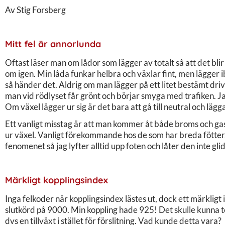
Av Stig Forsberg
Mitt fel är annorlunda
Oftast läser man om lådor som lägger av totalt så att det bl
om igen. Min låda funkar helbra och växlar fint, men lägger i
så händer det. Aldrig om man lägger på ett litet bestämt driv
man vid rödlyset får grönt och börjar smyga med trafiken. Ja
Om växel lägger ur sig är det bara att gå till neutral och lägga
Ett vanligt misstag är att man kommer åt både broms och gas
ur växel. Vanligt förekommande hos de som har breda fötter
fenomenet så jag lyfter alltid upp foten och låter den inte gl
Märkligt kopplingsindex
Inga felkoder när kopplingsindex lästes ut, dock ett märkligt 
slutkörd på 9000. Min koppling hade 925! Det skulle kunna tol
dvs en tillväxt i stället för förslitning. Vad kunde detta vara?