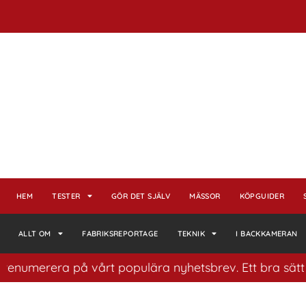
HEM
TESTER
GÖR DET SJÄLV
MÄSSOR
KÖPGUIDER
ALLT OM
FABRIKSREPORTAGE
TEKNIK
I BACKKAMERAN
erera på vårt populära nyhetsbrev. Ett bra sätt att ha 