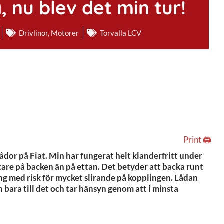
 nu blev det min tur!
Drivlinor
,
Motorer
Torvalla LCV
Print 🖨
dor på Fiat. Min har fungerat helt klanderfritt under
tare på backen än på ettan. Det betyder att backa runt
ing med risk för mycket slirande på kopplingen. Lådan
n bara till det och tar hänsyn genom att i minsta