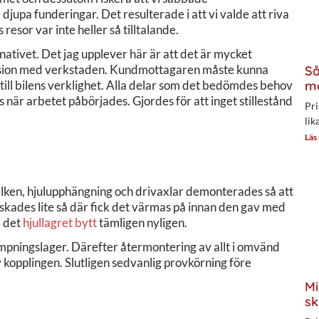
jupa funderingar. Det resulterade i att vi valde att riva
resor var inte heller så tilltalande.
nativet. Det jag upplever här är att det är mycket
kussion med verkstaden. Kundmottagaren måste kunna
Så
till bilens verklighet. Alla delar som det bedömdes behov
mo
ts när arbetet påbörjades. Gjordes för att inget stillestånd
Pri
lik
Läs
alken, hjulupphängning och drivaxlar demonterades så att
lskades lite så där fick det värmas på innan den gav med
å det
hjullagret bytt
tämligen nyligen.
mpningslager. Därefter återmontering av allt i omvänd
v kopplingen. Slutligen sedvanlig provkörning före
Mi
sk