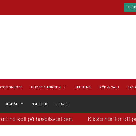
HUS
STOR SNUBBE
UNDER MARKISEN
LATHUND
KÖP & SÄLJ
SAM
RESMÅL
NYHETER
LEDARE
koll på husbilsvärlden.
Klicka här för att prenume