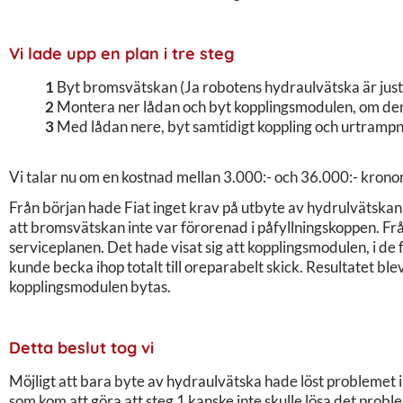
Vi lade upp en plan i tre steg
1
Byt bromsvätskan (Ja robotens hydraulvätska är just 
2
Montera ner lådan och byt kopplingsmodulen, om den 
3
Med lådan nere, byt samtidigt koppling och urtrampni
Vi talar nu om en kostnad mellan 3.000:- och 36.000:- kronor
Från början hade Fiat inget krav på utbyte av hydrulvätska
att bromsvätskan inte var förorenad i påfyllningskoppen. Fr
serviceplanen. Det hade visat sig att kopplingsmodulen, i de
kunde becka ihop totalt till oreparabelt skick. Resultatet b
kopplingsmodulen bytas.
Detta beslut tog vi
Möjligt att bara byte av hydraulvätska hade löst problemet i
som kom att göra att steg 1 kanske inte skulle lösa det prob