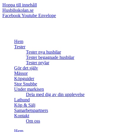
Hoppa till innehåll
Husbilsskolan.se
Facebook
Youtube
Envelope
Hem
Tester
Tester nya husbilar
Tester begagnade husbilar
Tester prylar
Gör det själv
Mässor
Köpguider
Stor Snubbe
Under markisen
Dela med dig av din upplevelse
Lathund
Köp & Sälj
Samarbetspartners
Kontakt
Om oss
Hem