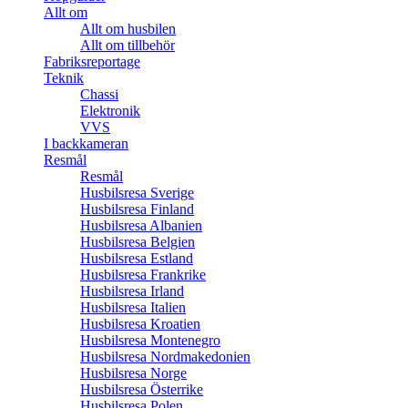
Allt om
Allt om husbilen
Allt om tillbehör
Fabriksreportage
Teknik
Chassi
Elektronik
VVS
I backkameran
Resmål
Resmål
Husbilsresa Sverige
Husbilsresa Finland
Husbilsresa Albanien
Husbilsresa Belgien
Husbilsresa Estland
Husbilsresa Frankrike
Husbilsresa Irland
Husbilsresa Italien
Husbilsresa Kroatien
Husbilsresa Montenegro
Husbilsresa Nordmakedonien
Husbilsresa Norge
Husbilsresa Österrike
Husbilsresa Polen