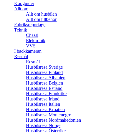
Köpguider
Allt om
Allt om husbilen
Allt om tillbehör
Fabriksreportage
Teknik
Chassi
Elektronik
VVS
I backkameran
Resmål
Resmål
Husbilsresa Sverige
Husbilsresa Finland
Husbilsresa Albanien
Husbilsresa Belgien
Husbilsresa Estland
Husbilsresa Frankrike
Husbilsresa Irland
Husbilsresa Italien
Husbilsresa Kroatien
Husbilsresa Montenegro
Husbilsresa Nordmakedonien
Husbilsresa Norge
Husbilsresa Österrike