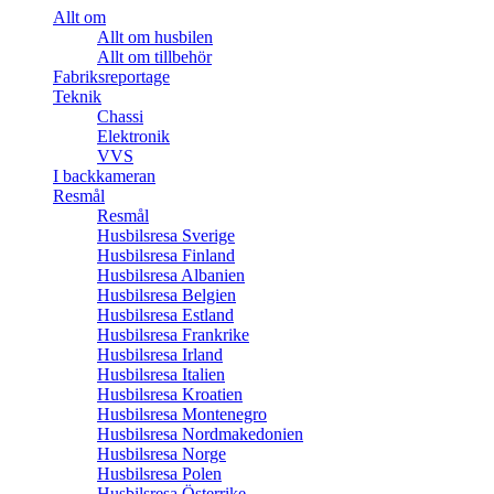
Allt om
Allt om husbilen
Allt om tillbehör
Fabriksreportage
Teknik
Chassi
Elektronik
VVS
I backkameran
Resmål
Resmål
Husbilsresa Sverige
Husbilsresa Finland
Husbilsresa Albanien
Husbilsresa Belgien
Husbilsresa Estland
Husbilsresa Frankrike
Husbilsresa Irland
Husbilsresa Italien
Husbilsresa Kroatien
Husbilsresa Montenegro
Husbilsresa Nordmakedonien
Husbilsresa Norge
Husbilsresa Polen
Husbilsresa Österrike