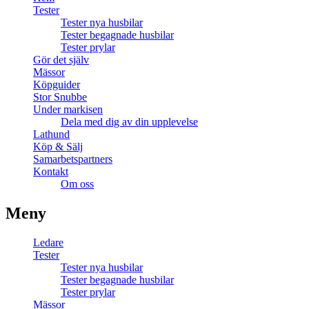
Tester
Tester nya husbilar
Tester begagnade husbilar
Tester prylar
Gör det själv
Mässor
Köpguider
Stor Snubbe
Under markisen
Dela med dig av din upplevelse
Lathund
Köp & Sälj
Samarbetspartners
Kontakt
Om oss
Meny
Ledare
Tester
Tester nya husbilar
Tester begagnade husbilar
Tester prylar
Mässor