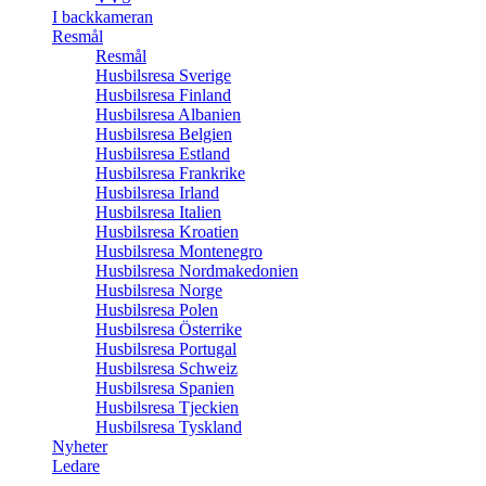
I backkameran
Resmål
Resmål
Husbilsresa Sverige
Husbilsresa Finland
Husbilsresa Albanien
Husbilsresa Belgien
Husbilsresa Estland
Husbilsresa Frankrike
Husbilsresa Irland
Husbilsresa Italien
Husbilsresa Kroatien
Husbilsresa Montenegro
Husbilsresa Nordmakedonien
Husbilsresa Norge
Husbilsresa Polen
Husbilsresa Österrike
Husbilsresa Portugal
Husbilsresa Schweiz
Husbilsresa Spanien
Husbilsresa Tjeckien
Husbilsresa Tyskland
Nyheter
Ledare