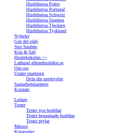
Husbilsresa Polen
Husbilsresa Portugal
Husbilsresa Schweiz
Husbilsresa Spanien
Husbilsresa Tjeckien
Husbilsresa Tyskland
Nyheter
Gör det själv
Stor Snubbe
Köp & Sälj
Husbilsskolan >>
Lathund alltomhusbilen.se
Om oss
Under markisen
Dela din upplevelse
Samarbetspartners
Kontakt
Ledare
Tester
Tester nya husbilar
Tester begagnade husbilar
Tester prylar
Mässor
Köpguider