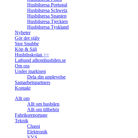
Husbilsresa Portugal
Husbilsresa Schweiz
Husbilsresa Spanien
Husbilsresa Tjeckien
Husbilsresa Tyskland
Nyheter
Gör det själv
Stor Snubbe
Köp & Sälj
Husbilsskolan >>
Lathund alltomhusbilen.se
Om oss
Under markisen
Dela din upplevelse
Samarbetspartners
Kontakt
Allt om
Allt om husbilen
Allt om tillbehör
Fabriksreportage
Teknik
Chassi
Elektronik
VVS