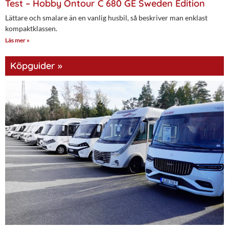
Test – Hobby Ontour C 680 GE Sweden Edition
Lättare och smalare än en vanlig husbil, så beskriver man enklast
kompaktklassen.
Läs mer »
Köpguider »