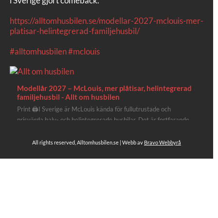
i Sverige gjort comeback.
https://alltomhusbilen.se/modellar-2027-mclouis-mer-
platisar-helintegrerad-familjehusbil/
#alltomhusbilen
#mclouis
Modellår 2027 – McLouis, mer plåtisar, helintegrerad
familjehusbil - Allt om husbilen
Print 🖨I Sverige är McLouis kända för fullutrustade och
prisvärda halv- och helintegrerade husbilar. Det är fortfarande
där de lägger mest krut. Men till 2027 får även deras
plåtisutbud lite extra kärlek med hela 3 nya utrustningsnivåer.
All rights reserved, Alltomhusbilen.se | Webb av
Bravo Webbyrå
Av Stefan Janeld Det vimlar inte direkt av husb...
4
Se hela på Facebook
Allt om husbilen
3 dagar sen