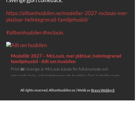
i Sverige gjort comeback.
https://alltomhusbilen.se/modellar-2027-mclouis-mer-
platisar-helintegrerad-familjehusbil/
#alltomhusbilen
#mclouis
Modellår 2027 – McLouis, mer plåtisar, helintegrerad
familjehusbil - Allt om husbilen
Print 🖨I Sverige är McLouis kända för fullutrustade och
prisvärda halv- och helintegrerade husbilar. Det är fortfarande
där de lägger mest krut. Men till 2027 får även deras
plåtisutbud lite extra kärlek med hela 3 nya utrustningsnivåer.
All rights reserved, Alltomhusbilen.se | Webb av
Bravo Webbyrå
Av Stefan Janeld Det vimlar inte direkt av husb...
Se hela på Facebook
Allt om husbilen
3 dagar sen