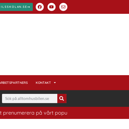
BILSSKOLAN.SE
ARBETSPARTNERS
KONTAKT
renumerera på vårt populära nyhetsbrev. Ett bra sätt at