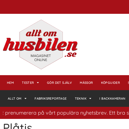
HEM
TESTER
GÖR DET SJÄLV
MÄSSOR
KÖPGUIDER
ALLT OM
FABRIKSREPORTAGE
TEKNIK
I BACKKAMERAN
prenumerera på vårt populära nyhetsbrev. Ett bra sätt a
Plåtis