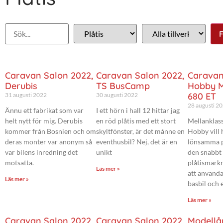
Caravan Salon 2022,
Caravan Salon 2022,
Caravan
Derubis
TS BusCamp
Hobby M
680 ET
31 augusti 2022
30 augusti 2022
28 augusti 2
Ännu ett fabrikat som var
I ett hörn i hall 12 hittar jag
helt nytt för mig. Derubis
en röd plåtis med ett stort
Mellanklass
kommer från Bosnien och om
skyltfönster, är det månne en
Hobby vill 
deras monter var anonym så
eventhusbil? Nej, det är en
lönsamma 
var bilens inredning det
unikt
den snabbt
motsatta.
plåtismarkn
Läs mer »
att använd
Läs mer »
basbil och 
Läs mer »
Caravan Salon 2022,
Caravan Salon 2022,
Modellår