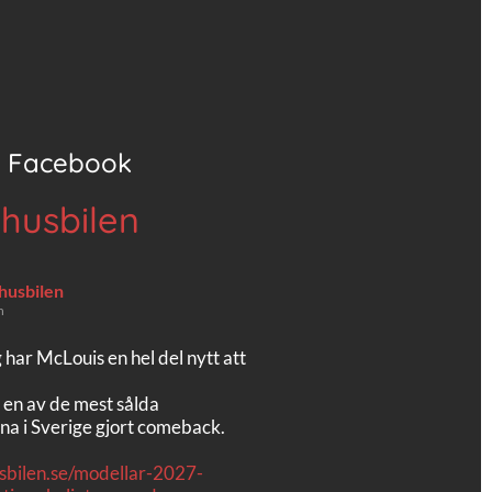
Facebook
 husbilen
 husbilen
n
g har McLouis en hel del nytt att
 en av de mest sålda
na i Sverige gjort comeback.
usbilen.se/modellar-2027-