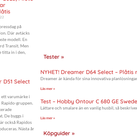
ar
åtis
022
 pressdag på
on. Där avtäcks
aste modell. En
ord Transit. Men
 titta in i den,
Tester »
NYHET! Dreamer D64 Select – Plåtis
Dreamer är kända för sina innovativa planlösningar
 D51 Select
Läs mer »
 ett varumärke i
Test – Hobby Ontour C 680 GE Swede
a Rapido-gruppen.
Lättare och smalare än en vanlig husbil, så beskriv
kerade
t. De byggs i
Läs mer »
är också Rapidos
oduceras. Nästa år
Köpguider »