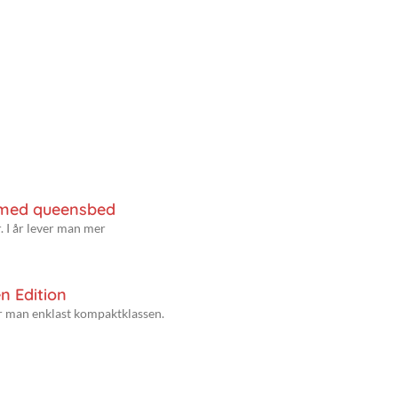
 med queensbed
. I år lever man mer
n Edition
er man enklast kompaktklassen.