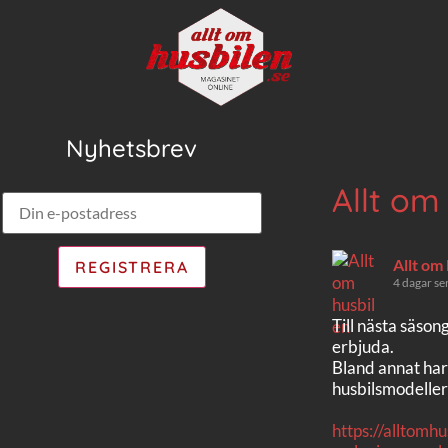
Nyhetsbrev
Allt om
Allt om
4 dagar se
Till nästa säson
erbjuda.
Bland annat har
husbilsmodeller
https://alltomh