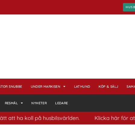
HUS
STOR SNUBBE
UNDER MARKISEN
LATHUND
KÖP & SÄLJ
SAM
RESMÅL
NYHETER
LEDARE
tt ha koll på husbilsvärlden.
Klicka här för att p