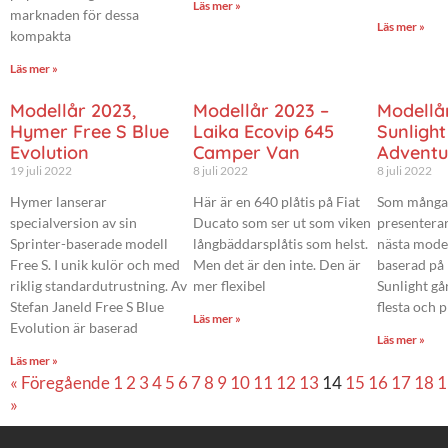
Läs mer »
marknaden för dessa
Läs mer »
kompakta
Läs mer »
Modellår 2023,
Modellår 2023 –
Modellå
Hymer Free S Blue
Laika Ecovip 645
Sunlight
Evolution
Camper Van
Adventu
19 juli 2022
8 juli 2022
8 juli 2022
Hymer lanserar
Här är en 640 plåtis på Fiat
Som många 
specialversion av sin
Ducato som ser ut som viken
presenterar
Sprinter-baserade modell
långbäddarsplåtis som helst.
nästa model
Free S. I unik kulör och med
Men det är den inte. Den är
baserad på 
riklig standardutrustning. Av
mer flexibel
Sunlight går
Stefan Janeld Free S Blue
flesta och 
Läs mer »
Evolution är baserad
Läs mer »
Läs mer »
« Föregående
1
2
3
4
5
6
7
8
9
10
11
12
13
14
15
16
17
18
1
»