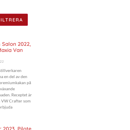
 Salon 2022,
axia Van
022
tillverkaren
ha en del av den
premiumkakan på
 växande
aden. Receptet är
a VW Crafter som
erbjuda
 2023, Pilote