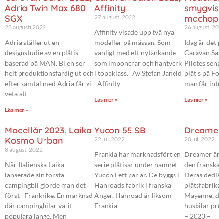
Adria Twin Max 680
Affinity
smygvis
SGX
machopl
27 augusti 2022
28 augusti 2022
26 augusti 2
Affinity visade upp två nya
Adria ställer ut en
modeller på mässan. Som
Idag är det
designstudie av en plåtis
vanligt med ett nytänkande
Caravan Sal
baserad på MAN. Bilen ser
som imponerar och hantverk
Pilotes sen
helt produktionsfärdig ut och
i toppklass. Av Stefan Janeld
plåtis på F
efter samtal med Adria får vi
Affinity
man får inte
veta att
Läs mer »
Läs mer »
Läs mer »
Modellår 2023, Laika
Yucon 55 SB
Dreamer
Kosmo Urban
22 juli 2022
20 juli 2022
8 augusti 2022
Frankia har marknadsfört en
Dreamer är
När Italienska Laika
serie plåtisar under namnet
den fransk
lanserade sin första
Yucon i ett par år. De byggs i
Deras dedi
campingbil gjorde man det
Hanroads fabrik i franska
plåtsfabrika
först i Frankrike. En marknad
Anger. Hanroad är liksom
Mayenne, d
där campingbilar varit
Frankia
husbilar pr
populära länge. Men
– 2023 –