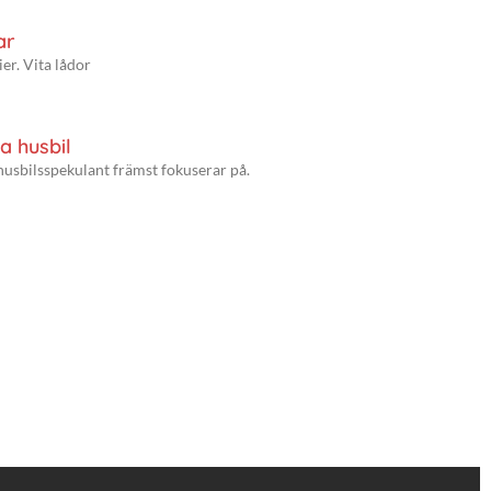
ar
er. Vita lådor
a husbil
husbilsspekulant främst fokuserar på.