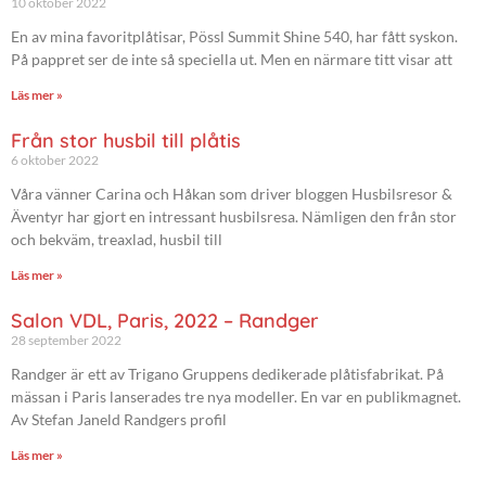
10 oktober 2022
En av mina favoritplåtisar, Pössl Summit Shine 540, har fått syskon.
På pappret ser de inte så speciella ut. Men en närmare titt visar att
Läs mer »
Från stor husbil till plåtis
6 oktober 2022
Våra vänner Carina och Håkan som driver bloggen Husbilsresor &
Äventyr har gjort en intressant husbilsresa. Nämligen den från stor
och bekväm, treaxlad, husbil till
Läs mer »
Salon VDL, Paris, 2022 – Randger
28 september 2022
Randger är ett av Trigano Gruppens dedikerade plåtisfabrikat. På
mässan i Paris lanserades tre nya modeller. En var en publikmagnet.
Av Stefan Janeld Randgers profil
Läs mer »