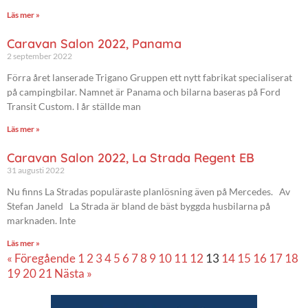
Läs mer »
Caravan Salon 2022, Panama
2 september 2022
Förra året lanserade Trigano Gruppen ett nytt fabrikat specialiserat
på campingbilar. Namnet är Panama och bilarna baseras på Ford
Transit Custom. I år ställde man
Läs mer »
Caravan Salon 2022, La Strada Regent EB
31 augusti 2022
Nu finns La Stradas populäraste planlösning även på Mercedes. Av
Stefan Janeld La Strada är bland de bäst byggda husbilarna på
marknaden. Inte
Läs mer »
« Föregående
1
2
3
4
5
6
7
8
9
10
11
12
13
14
15
16
17
18
19
20
21
Nästa »