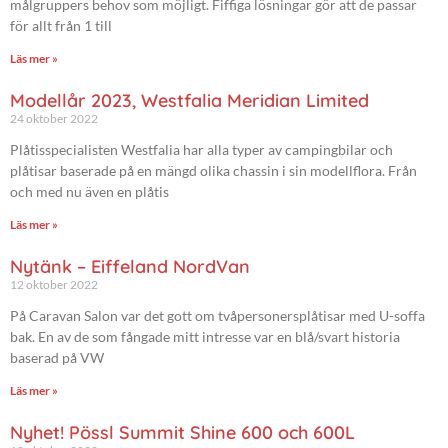
målgruppers behov som möjligt. Fiffiga lösningar gör att de passar
för allt från 1 till
Läs mer »
Modellår 2023, Westfalia Meridian Limited
24 oktober 2022
Plåtisspecialisten Westfalia har alla typer av campingbilar och
plåtisar baserade på en mängd olika chassin i sin modellflora. Från
och med nu även en plåtis
Läs mer »
Nytänk – Eiffeland NordVan
12 oktober 2022
På Caravan Salon var det gott om tvåpersonersplåtisar med U-soffa
bak. En av de som fångade mitt intresse var en blå/svart historia
baserad på VW
Läs mer »
Nyhet! Pössl Summit Shine 600 och 600L