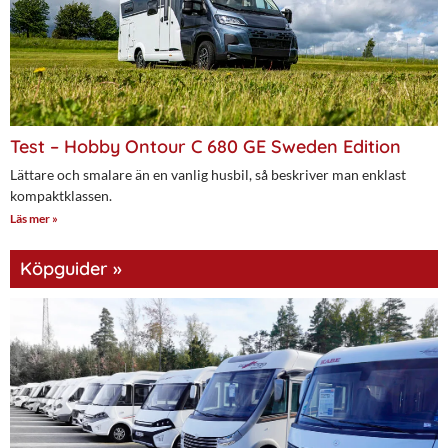
Test – Hobby Ontour C 680 GE Sweden Edition
Lättare och smalare än en vanlig husbil, så beskriver man enklast
kompaktklassen.
Läs mer »
Köpguider »