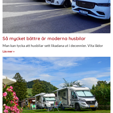
Så mycket bättre är moderna husbilar
Man kan tycka att husbilar sett likadana ut i decennier. Vita lådor
Läs mer »