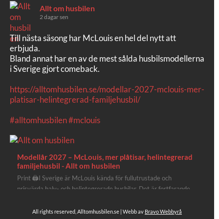
Allt om husbilen
2 dagar sen
Till nästa säsong har McLouis en hel del nytt att
erbjuda.
Bland annat har en av de mest sålda husbilsmodellerna
i Sverige gjort comeback.
https://alltomhusbilen.se/modellar-2027-mclouis-mer-
platisar-helintegrerad-familjehusbil/
#alltomhusbilen
#mclouis
Modellår 2027 – McLouis, mer plåtisar, helintegrerad
familjehusbil - Allt om husbilen
Print 🖨I Sverige är McLouis kända för fullutrustade och
prisvärda halv- och helintegrerade husbilar. Det är fortfarande
där de lägger mest krut. Men till 2027 får även deras
plåtisutbud lite extra kärlek med hela 3 nya utrustningsnivåer.
All rights reserved, Alltomhusbilen.se | Webb av
Bravo Webbyrå