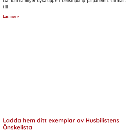
Där kan nämligen dyka upp en ”bensinpump” på panelen. Närmast
till
Läs mer »
Ladda hem ditt exemplar av Husbilistens
Önskelista