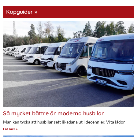
Köpguider »
Så mycket bättre är moderna husbilar
Man kan tycka att husbilar sett likadana ut i decennier. Vita lådor
Läs mer »