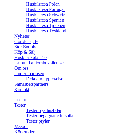
Husbilsresa Polen
Husbilsresa Portugal
Husbilsresa Schweiz
Husbilsresa Spanien
Husbilsresa Tjeckien
Husbilsresa Tyskland
Nyheter
Gör det själv
Stor Snubbe
Köp & Sälj
Husbilsskolan >>
Lathund alltomhusbilen.se
Om oss
Under markisen
Dela din upplevelse
Samarbetspartners
Kontakt
Ledare
Tester
Tester nya husbilar
Tester begagnade husbilar
Tester prylar
Mässor
Köpguider