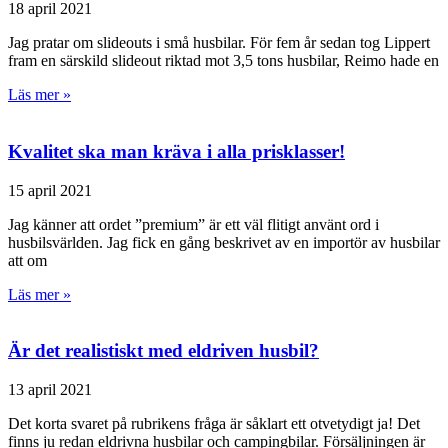
18 april 2021
Jag pratar om slideouts i små husbilar. För fem år sedan tog Lippert
fram en särskild slideout riktad mot 3,5 tons husbilar, Reimo hade en
Läs mer »
Kvalitet ska man kräva i alla prisklasser!
15 april 2021
Jag känner att ordet ”premium” är ett väl flitigt använt ord i
husbilsvärlden. Jag fick en gång beskrivet av en importör av husbilar
att om
Läs mer »
Är det realistiskt med eldriven husbil?
13 april 2021
Det korta svaret på rubrikens fråga är såklart ett otvetydigt ja! Det
finns ju redan eldrivna husbilar och campingbilar. Försäljningen är