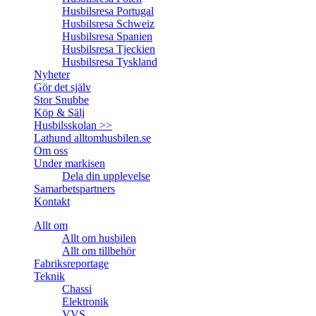
Husbilsresa Portugal
Husbilsresa Schweiz
Husbilsresa Spanien
Husbilsresa Tjeckien
Husbilsresa Tyskland
Nyheter
Gör det själv
Stor Snubbe
Köp & Sälj
Husbilsskolan >>
Lathund alltomhusbilen.se
Om oss
Under markisen
Dela din upplevelse
Samarbetspartners
Kontakt
Allt om
Allt om husbilen
Allt om tillbehör
Fabriksreportage
Teknik
Chassi
Elektronik
VVS