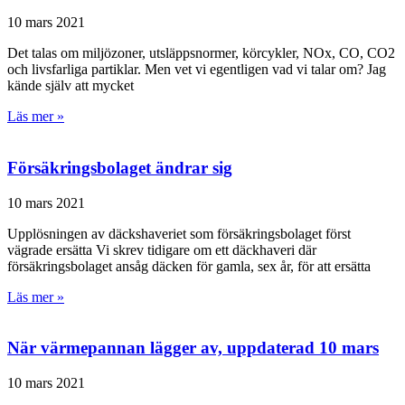
10 mars 2021
Det talas om miljözoner, utsläppsnormer, körcykler, NOx, CO, CO2
och livsfarliga partiklar. Men vet vi egentligen vad vi talar om? Jag
kände själv att mycket
Läs mer »
Försäkringsbolaget ändrar sig
10 mars 2021
Upplösningen av däckshaveriet som försäkringsbolaget först
vägrade ersätta Vi skrev tidigare om ett däckhaveri där
försäkringsbolaget ansåg däcken för gamla, sex år, för att ersätta
Läs mer »
När värmepannan lägger av, uppdaterad 10 mars
10 mars 2021