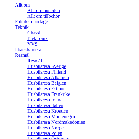
Allt om
Allt om husbilen
Allt om tillbehör
Fabriksreportage
Teknik
Chassi
Elektronik
VVS
I backkameran
Resmål
Resmål
Husbilsresa Sverige
Husbilsresa Finland
Husbilsresa Albanien
Husbilsresa Belgien
Husbilsresa Estland
Husbilsresa Frankrike
Husbilsresa Irland
Husbilsresa Italien
Husbilsresa Kroatien
Husbilsresa Montenegro
Husbilsresa Nordmakedonien
Husbilsresa Norge
Husbilsresa Polen
Husbilsresa Österrike