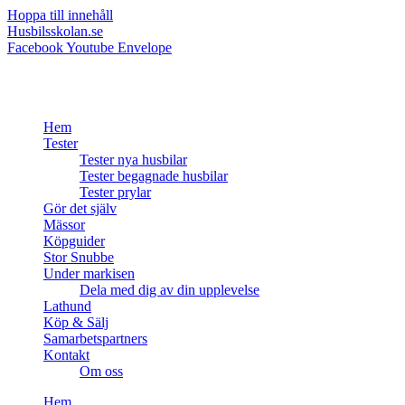
Hoppa till innehåll
Husbilsskolan.se
Facebook
Youtube
Envelope
Hem
Tester
Tester nya husbilar
Tester begagnade husbilar
Tester prylar
Gör det själv
Mässor
Köpguider
Stor Snubbe
Under markisen
Dela med dig av din upplevelse
Lathund
Köp & Sälj
Samarbetspartners
Kontakt
Om oss
Hem