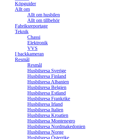
Köpguider
Allt om
Allt om husbilen
Allt om tillbehör
Fabriksreportage
Teknik
Chassi
Elektronik
VVS
I backkameran
Resmål
Resmål
Husbilsresa Sverige
Husbilsresa Finland
Husbilsresa Albanien
Husbilsresa Belgien
Husbilsresa Estland
Husbilsresa Frankrike
Husbilsresa Irland
Husbilsresa Italien
Husbilsresa Kroatien
Husbilsresa Montenegro
Husbilsresa Nordmakedonien
Husbilsresa Norge
Husbilsresa Österrike