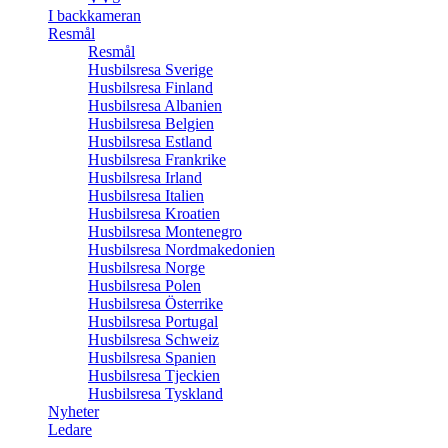
I backkameran
Resmål
Resmål
Husbilsresa Sverige
Husbilsresa Finland
Husbilsresa Albanien
Husbilsresa Belgien
Husbilsresa Estland
Husbilsresa Frankrike
Husbilsresa Irland
Husbilsresa Italien
Husbilsresa Kroatien
Husbilsresa Montenegro
Husbilsresa Nordmakedonien
Husbilsresa Norge
Husbilsresa Polen
Husbilsresa Österrike
Husbilsresa Portugal
Husbilsresa Schweiz
Husbilsresa Spanien
Husbilsresa Tjeckien
Husbilsresa Tyskland
Nyheter
Ledare