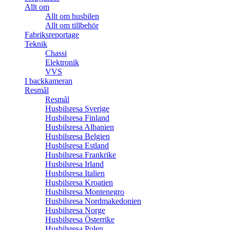
Allt om
Allt om husbilen
Allt om tillbehör
Fabriksreportage
Teknik
Chassi
Elektronik
VVS
I backkameran
Resmål
Resmål
Husbilsresa Sverige
Husbilsresa Finland
Husbilsresa Albanien
Husbilsresa Belgien
Husbilsresa Estland
Husbilsresa Frankrike
Husbilsresa Irland
Husbilsresa Italien
Husbilsresa Kroatien
Husbilsresa Montenegro
Husbilsresa Nordmakedonien
Husbilsresa Norge
Husbilsresa Österrike
Husbilsresa Polen