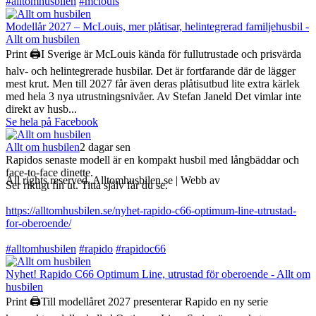
#alltomhusbilen
#mclouis
Modellår 2027 – McLouis, mer plåtisar, helintegrerad familjehusbil -
Allt om husbilen
Print 🖨I Sverige är McLouis kända för fullutrustade och prisvärda
halv- och helintegrerade husbilar. Det är fortfarande där de lägger
mest krut. Men till 2027 får även deras plåtisutbud lite extra kärlek
med hela 3 nya utrustningsnivåer. Av Stefan Janeld Det vimlar inte
direkt av husb...
Se hela på Facebook
Allt om husbilen
2 dagar sen
Rapidos senaste modell är en kompakt husbil med långbäddar och
face-to-face dinette.
All rights reserved, Alltomhusbilen.se | Webb av
Bravo Webbyrå
Ser riktigt fin ut. Titta själv får du se.
https://alltomhusbilen.se/nyhet-rapido-c66-optimum-line-utrustad-
for-oberoende/
#alltomhusbilen
#rapido
#rapidoc66
Nyhet! Rapido C66 Optimum Line, utrustad för oberoende - Allt om
husbilen
Print 🖨Till modellåret 2027 presenterar Rapido en ny serie