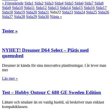
« Föregående
Sida
1
Sida
2
Sida
3
Sida
4
Sida
5
Sida
6
Sida
7
Sida
8
Sida
9
Sida
10
Sida
11
Sida
12
Sida
13
Sida
14
Sida
15
Sida
16
Sida
17
Sida
18
Sida
19
Sida
20
Sida
21
Sida
22
Sida
23
Sida
24
Sida
25
Sida
26
Sida
27
Sida
28
Sida
29
Sida
30
Nästa »
Tester »
NYHET! Dreamer D64 Select – Plåtis med
queensbed
Dreamer är kända för sina innovativa planlösningar. I år lever man
mer
Läs mer »
Test – Hobby Ontour C 680 GE Sweden Edition
Lättare och smalare än en vanlig husbil, så beskriver man enklast
kompaktklassen.