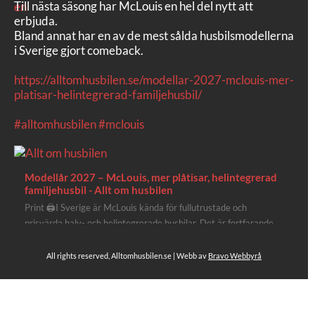
Till nästa säsong har McLouis en hel del nytt att
erbjuda.
Bland annat har en av de mest sålda husbilsmodellerna
i Sverige gjort comeback.
https://alltomhusbilen.se/modellar-2027-mclouis-mer-
platisar-helintegrerad-familjehusbil/
#alltomhusbilen
#mclouis
Modellår 2027 – McLouis, mer plåtisar, helintegrerad
familjehusbil - Allt om husbilen
Print 🖨I Sverige är McLouis kända för fullutrustade och
prisvärda halv- och helintegrerade husbilar. Det är fortfarande
där de lägger mest krut. Men till 2027 får även deras
plåtisutbud lite extra kärlek med hela 3 nya utrustningsnivåer.
All rights reserved, Alltomhusbilen.se | Webb av
Bravo Webbyrå
Av Stefan Janeld Det vimlar inte direkt av husb...
Se hela på Facebook