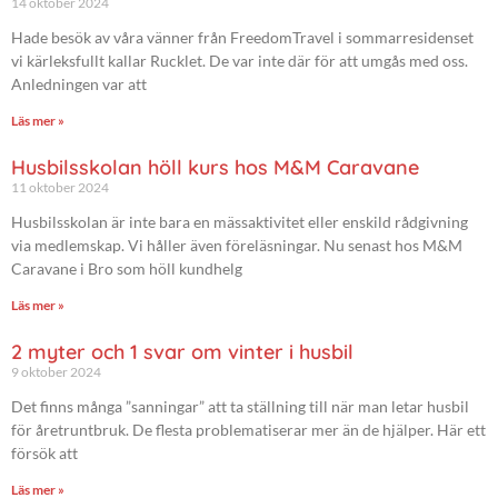
14 oktober 2024
Hade besök av våra vänner från FreedomTravel i sommarresidenset
vi kärleksfullt kallar Rucklet. De var inte där för att umgås med oss.
Anledningen var att
Läs mer »
Husbilsskolan höll kurs hos M&M Caravane
11 oktober 2024
Husbilsskolan är inte bara en mässaktivitet eller enskild rådgivning
via medlemskap. Vi håller även föreläsningar. Nu senast hos M&M
Caravane i Bro som höll kundhelg
Läs mer »
2 myter och 1 svar om vinter i husbil
9 oktober 2024
Det finns många ”sanningar” att ta ställning till när man letar husbil
för åretruntbruk. De flesta problematiserar mer än de hjälper. Här ett
försök att
Läs mer »