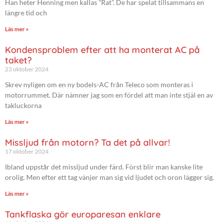
Han heter Henning men kallas ”Rat”. De har spelat tillsammans en
längre tid och
Läs mer »
Kondensproblem efter att ha monterat AC på
taket?
23 oktober 2024
Skrev nyligen om en ny bodels-AC från Teleco som monteras i
motorrummet. Där nämner jag som en fördel att man inte stjäl en av
takluckorna
Läs mer »
Missljud från motorn? Ta det på allvar!
17 oktober 2024
Ibland uppstår det missljud under färd. Först blir man kanske lite
orolig. Men efter ett tag vänjer man sig vid ljudet och oron lägger sig.
Läs mer »
Tankflaska gör europaresan enklare