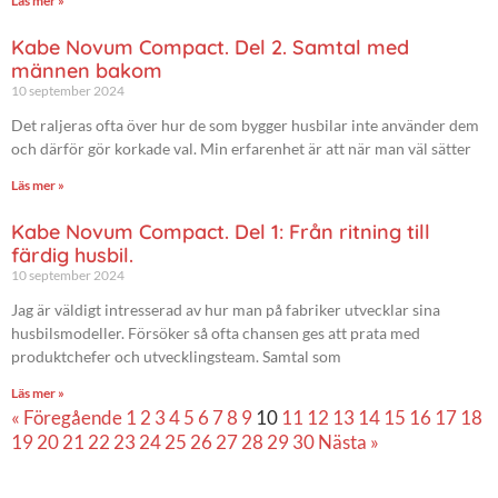
Läs mer »
Kabe Novum Compact. Del 2. Samtal med
männen bakom
10 september 2024
Det raljeras ofta över hur de som bygger husbilar inte använder dem
och därför gör korkade val. Min erfarenhet är att när man väl sätter
Läs mer »
Kabe Novum Compact. Del 1: Från ritning till
färdig husbil.
10 september 2024
Jag är väldigt intresserad av hur man på fabriker utvecklar sina
husbilsmodeller. Försöker så ofta chansen ges att prata med
produktchefer och utvecklingsteam. Samtal som
Läs mer »
« Föregående
1
2
3
4
5
6
7
8
9
10
11
12
13
14
15
16
17
18
19
20
21
22
23
24
25
26
27
28
29
30
Nästa »