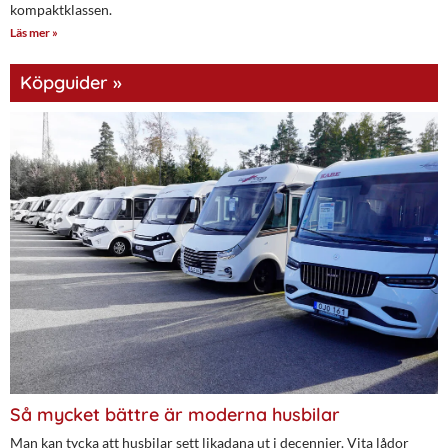
kompaktklassen.
Läs mer »
Köpguider »
Så mycket bättre är moderna husbilar
Man kan tycka att husbilar sett likadana ut i decennier. Vita lådor