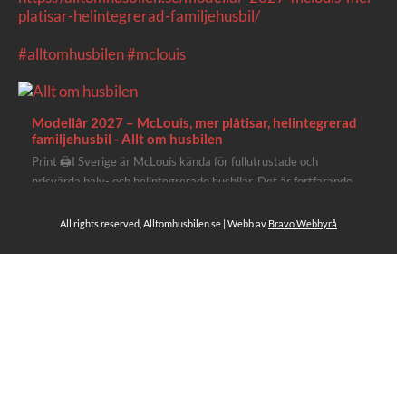
platisar-helintegrerad-familjehusbil/
#alltomhusbilen
#mclouis
Modellår 2027 – McLouis, mer plåtisar, helintegrerad
familjehusbil - Allt om husbilen
Print 🖨I Sverige är McLouis kända för fullutrustade och
prisvärda halv- och helintegrerade husbilar. Det är fortfarande
där de lägger mest krut. Men till 2027 får även deras
plåtisutbud lite extra kärlek med hela 3 nya utrustningsnivåer.
All rights reserved, Alltomhusbilen.se | Webb av
Bravo Webbyrå
Av Stefan Janeld Det vimlar inte direkt av husb...
Se hela på Facebook
Allt om husbilen
2 dagar sen
Rapidos senaste modell är en kompakt husbil med
långbäddar och face-to-face dinette.