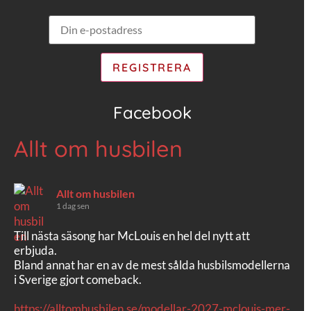
Facebook
Allt om husbilen
Allt om husbilen
1 dag sen
Till nästa säsong har McLouis en hel del nytt att
erbjuda.
Bland annat har en av de mest sålda husbilsmodellerna
i Sverige gjort comeback.
https://alltomhusbilen.se/modellar-2027-mclouis-mer-