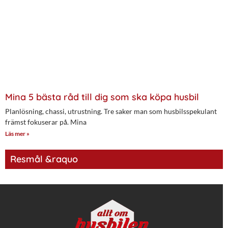
Mina 5 bästa råd till dig som ska köpa husbil
Planlösning, chassi, utrustning. Tre saker man som husbilsspekulant
främst fokuserar på. Mina
Läs mer »
Resmål &raquo