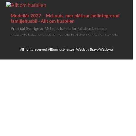
Modellår 2027 – McLouis, mer plåtisar, helintegrerad
familjehusbil - Allt om husbilen
Print 🖨I Sverige är McLouis kända för fullutrustade och
prisvärda halv- och helintegrerade husbilar. Det är fortfarande
där de lägger mest krut. Men till 2027 får även deras
plåtisutbud lite extra kärlek med hela 3 nya utrustningsnivåer.
All rights reserved, Alltomhusbilen.se | Webb av
Bravo Webbyrå
Av Stefan Janeld Det vimlar inte direkt av husb...
Se hela på Facebook
Allt om husbilen
3 dagar sen
Rapidos senaste modell är en kompakt husbil med
långbäddar och face-to-face dinette.
Ser riktigt fin ut. Titta själv får du se.
https://alltomhusbilen.se/nyhet-rapido-c66-optimum-
line-utrustad-for-oberoende/