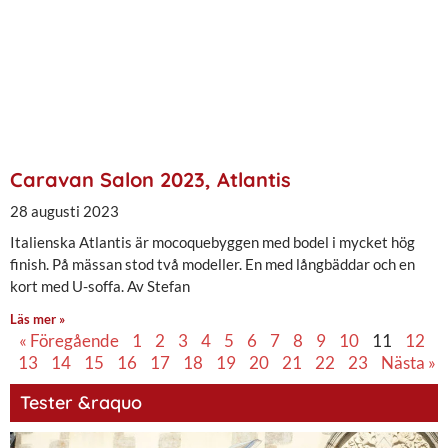
Caravan Salon 2023, Atlantis
28 augusti 2023
Italienska Atlantis är mocoquebyggen med bodel i mycket hög
finish. På mässan stod två modeller. En med långbäddar och en
kort med U-soffa. Av Stefan
Läs mer »
« Föregående
1
2
3
4
5
6
7
8
9
10
11
12
13
14
15
16
17
18
19
20
21
22
23
Nästa »
Tester &raquo