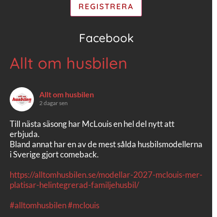
Facebook
Allt om husbilen
Allt om husbilen
2 dagar sen
Till nästa säsong har McLouis en hel del nytt att
erbjuda.
Bland annat har en av de mest sålda husbilsmodellerna
i Sverige gjort comeback.
https://alltomhusbilen.se/modellar-2027-mclouis-mer-
platisar-helintegrerad-familjehusbil/
#alltomhusbilen
#mclouis