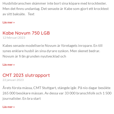
Husbilsbranschen skämmer inte bort sina köpare med krocktester.
Men det finns undantag. Det senaste är Kabe som gjort ett krocktest
av sitt baksäte. Text
Läs mer »
Kabe Novum 750 LGB
12 februari 2023
Kabes senaste modellserie Novum är företagets inropare. En till
synes enklare husbil än sina dyrare syskon. Men skenet bedrar.
Novum är från grunden nyutvecklad och
Läs mer »
CMT 2023 slutrapport
22 januari 2023
Årets första mässa, CMT Stuttgart, stängde igår. På nio dagar besökte
265 000 besökare mässan. Av dessa var 33 000 branschfolk och 1 500
journalister. En bra start
Läs mer »