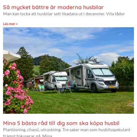
Så mycket bättre är moderna husbilar
Man kan tycka att husbilar sett likadana ut i decennier. Vita lådor
Läs mer »
Mina 5 bästa råd till dig som ska köpa husbil
Planlösning, chassi, utrustning. Tre saker man som husbilsspekulant
främst fokuserar på. Mina