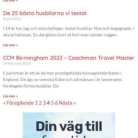
Läs mer »
De 25 bästa husbilarna vi testat
8 juni 2022
I 14 år har jag och mina kollegor testat husbilar. Nya och begagnade, i
alla prisklasser. En del glöms bort så fort man vänder ryggen
Läs mer »
CCM Birmingham 2022 – Coachman Travel Master
24 februari 2022
Coachman är ett av de mer prestigefyllda husvagnsfabrikaten i
England. De ägs av svenska Kabe och på mässan i år lanserades
företagets första husbilar. De
Läs mer »
« Föregående
1
2
3
4
5
6
Nästa »