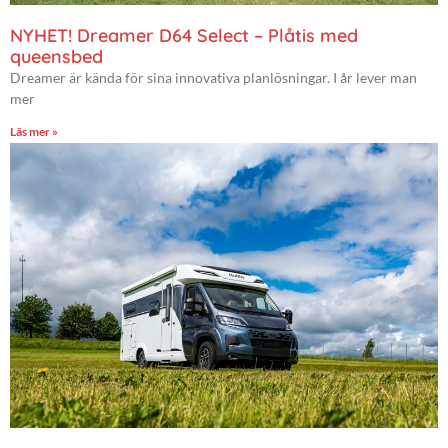
NYHET! Dreamer D64 Select – Plåtis med
queensbed
Dreamer är kända för sina innovativa planlösningar. I år lever man
mer
Läs mer »