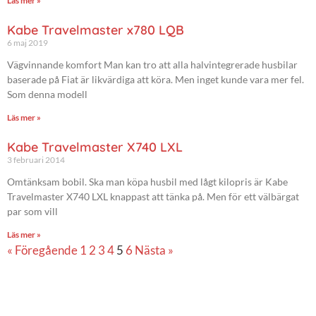
Läs mer »
Kabe Travelmaster x780 LQB
6 maj 2019
Vägvinnande komfort Man kan tro att alla halvintegrerade husbilar
baserade på Fiat är likvärdiga att köra. Men inget kunde vara mer fel.
Som denna modell
Läs mer »
Kabe Travelmaster X740 LXL
3 februari 2014
Omtänksam bobil. Ska man köpa husbil med lågt kilopris är Kabe
Travelmaster X740 LXL knappast att tänka på. Men för ett välbärgat
par som vill
Läs mer »
« Föregående
1
2
3
4
5
6
Nästa »