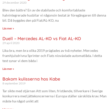
29 december 2020
Blev den bättre? En av de stabilaste och komfortablaste
halvintegrerade husbilar vi någonsin testat är föregångaren till denna
bil. Då byggdes den på Fiat/AL-KO, nu
Läs mer »
Duell – Mercedes AL-KO vs Fiat AL-KO
29 april 2020
Lika bra, men bra olika 2019 präglades av två nyheter. Mercedes
framhjulsdrivna Sprinter och Fiats nioväxlade automatlåda. I detta
test synar vi dem båda i
Läs mer »
Bakom kulisserna hos Kabe
8 september 2019
Tar sikte med stjärnan Att som liten, fristående, tillverkare i Sverige
konkurrera med jättekoncernerna i Europa ställer särskilda krav. Man
måste ha något unikt att