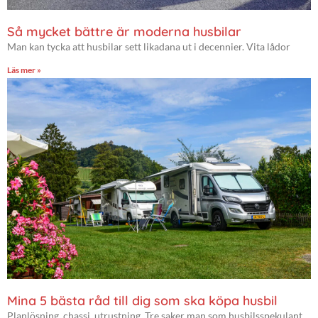
Så mycket bättre är moderna husbilar
Man kan tycka att husbilar sett likadana ut i decennier. Vita lådor
Läs mer »
Mina 5 bästa råd till dig som ska köpa husbil
Planlösning, chassi, utrustning. Tre saker man som husbilsspekulant