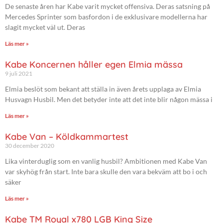
De senaste åren har Kabe varit mycket offensiva. Deras satsning på
Mercedes Sprinter som basfordon i de exklusivare modellerna har
slagit mycket väl ut. Deras
Läs mer »
Kabe Koncernen håller egen Elmia mässa
9 juli 2021
Elmia beslöt som bekant att ställa in även årets upplaga av Elmia
Husvagn Husbil. Men det betyder inte att det inte blir någon mässa i
Läs mer »
Kabe Van – Köldkammartest
30 december 2020
Lika vinterduglig som en vanlig husbil? Ambitionen med Kabe Van
var skyhög från start. Inte bara skulle den vara bekväm att bo i och
säker
Läs mer »
Kabe TM Royal x780 LGB King Size