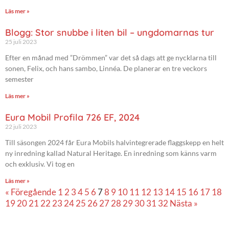
Läs mer »
Blogg: Stor snubbe i liten bil – ungdomarnas tur
25 juli 2023
Efter en månad med ”Drömmen” var det så dags att ge nycklarna till
sonen, Felix, och hans sambo, Linnéa. De planerar en tre veckors
semester
Läs mer »
Eura Mobil Profila 726 EF, 2024
22 juli 2023
Till säsongen 2024 får Eura Mobils halvintegrerade flaggskepp en helt
ny inredning kallad Natural Heritage. En inredning som känns varm
och exklusiv. Vi tog en
Läs mer »
« Föregående
1
2
3
4
5
6
7
8
9
10
11
12
13
14
15
16
17
18
19
20
21
22
23
24
25
26
27
28
29
30
31
32
Nästa »