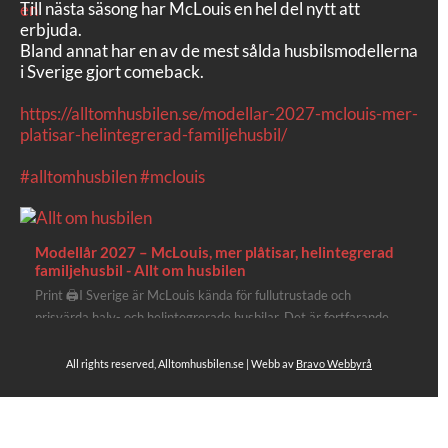
Till nästa säsong har McLouis en hel del nytt att
erbjuda.
Bland annat har en av de mest sålda husbilsmodellerna
i Sverige gjort comeback.
https://alltomhusbilen.se/modellar-2027-mclouis-mer-
platisar-helintegrerad-familjehusbil/
#alltomhusbilen
#mclouis
Modellår 2027 – McLouis, mer plåtisar, helintegrerad
familjehusbil - Allt om husbilen
Print 🖨I Sverige är McLouis kända för fullutrustade och
prisvärda halv- och helintegrerade husbilar. Det är fortfarande
där de lägger mest krut. Men till 2027 får även deras
plåtisutbud lite extra kärlek med hela 3 nya utrustningsnivåer.
All rights reserved, Alltomhusbilen.se | Webb av
Bravo Webbyrå
Av Stefan Janeld Det vimlar inte direkt av husb...
Se hela på Facebook