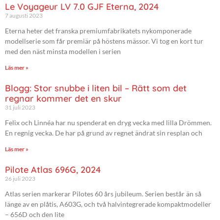
Le Voyageur LV 7.0 GJF Eterna, 2024
7 augusti 2023
Eterna heter det franska premiumfabrikatets nykomponerade
modellserie som får premiär på höstens mässor. Vi tog en kort tur
med den näst minsta modellen i serien
Läs mer »
Blogg: Stor snubbe i liten bil – Rätt som det
regnar kommer det en skur
31 juli 2023
Felix och Linnéa har nu spenderat en dryg vecka med lilla Drömmen.
En regnig vecka. De har på grund av regnet ändrat sin resplan och
Läs mer »
Pilote Atlas 696G, 2024
26 juli 2023
Atlas serien markerar Pilotes 60 års jubileum. Serien består än så
länge av en plåtis, A603G, och två halvintegrerade kompaktmodeller
– 656D och den lite