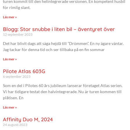
turen kommit till den helintegrerade versionen. En kompetent husbil
för rimlig slant.
Läs mer »
Blogg: Stor snubbe i liten bil – äventyret över
12 september 2023
Det har blivit dags att säga hejdå till ”Drömmen”. En ny ägare väntar.
Jag tackar för denna tid och ser tillbaka på en fin sommar
Läs mer »
Pilote Atlas 603G
6 september 2023
Som en del i Pilotes 60 års jubileum lanserar företaget Atlas serien.
Vi har tidigare testat den halvintegrerade. Nu är turen kommen till
plåtisen. En
Läs mer »
Affinity Duo M, 2024
24 augusti 2023