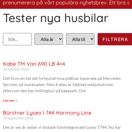
prenumerera på vårt populära nyhetsbrev. Ett bra sätt a
Tester nya husbilar
Kabe TM Van 690 LB 4×4
16 oktober 2023
Det finns en hel del fyrhjulsdrivna plåtisar baserade på Mercedes
Sprinter på marknaden. Men Kabes är faktiskt sexhjulsdriven
eftersom den har tvillinghjul på bakaxeln. Det
Läs mer »
Bürstner Lyseo I 744 Harmony Line
19 september 2023
Det är sex år sedan vi testade halvintegrerade Lyseo T744. Nu har