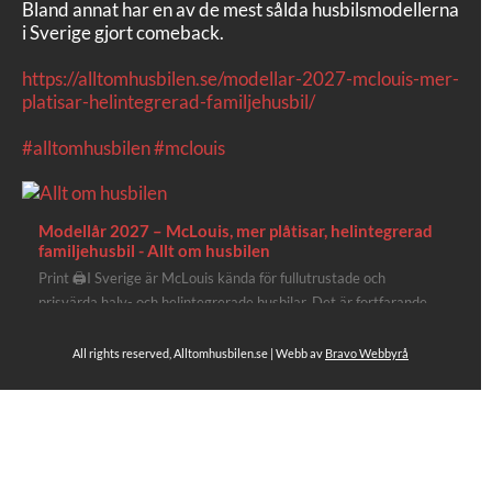
Bland annat har en av de mest sålda husbilsmodellerna
i Sverige gjort comeback.
https://alltomhusbilen.se/modellar-2027-mclouis-mer-
platisar-helintegrerad-familjehusbil/
#alltomhusbilen
#mclouis
Modellår 2027 – McLouis, mer plåtisar, helintegrerad
familjehusbil - Allt om husbilen
Print 🖨I Sverige är McLouis kända för fullutrustade och
prisvärda halv- och helintegrerade husbilar. Det är fortfarande
där de lägger mest krut. Men till 2027 får även deras
plåtisutbud lite extra kärlek med hela 3 nya utrustningsnivåer.
All rights reserved, Alltomhusbilen.se | Webb av
Bravo Webbyrå
Av Stefan Janeld Det vimlar inte direkt av husb...
4
Se hela på Facebook
Allt om husbilen