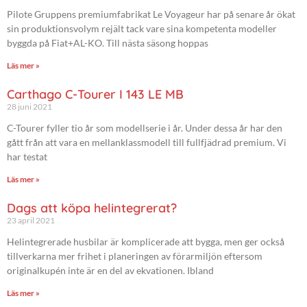
Pilote Gruppens premiumfabrikat Le Voyageur har på senare år ökat
sin produktionsvolym rejält tack vare sina kompetenta modeller
byggda på Fiat+AL-KO. Till nästa säsong hoppas
Läs mer »
Carthago C-Tourer I 143 LE MB
28 juni 2021
C-Tourer fyller tio år som modellserie i år. Under dessa år har den
gått från att vara en mellanklassmodell till fullfjädrad premium. Vi
har testat
Läs mer »
Dags att köpa helintegrerat?
23 april 2021
Helintegrerade husbilar är komplicerade att bygga, men ger också
tillverkarna mer frihet i planeringen av förarmiljön eftersom
originalkupén inte är en del av ekvationen. Ibland
Läs mer »