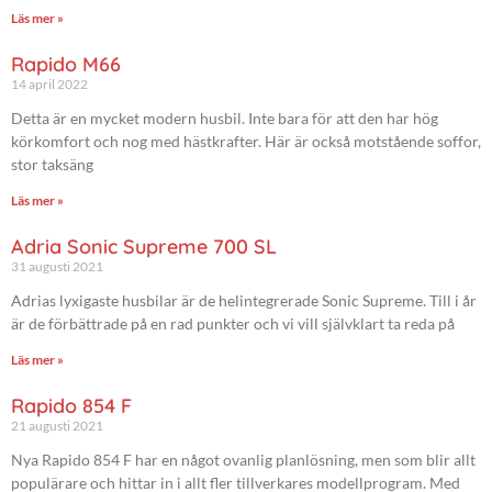
Läs mer »
Rapido M66
14 april 2022
Detta är en mycket modern husbil. Inte bara för att den har hög
körkomfort och nog med hästkrafter. Här är också motstående soffor,
stor taksäng
Läs mer »
Adria Sonic Supreme 700 SL
31 augusti 2021
Adrias lyxigaste husbilar är de helintegrerade Sonic Supreme. Till i år
är de förbättrade på en rad punkter och vi vill självklart ta reda på
Läs mer »
Rapido 854 F
21 augusti 2021
Nya Rapido 854 F har en något ovanlig planlösning, men som blir allt
populärare och hittar in i allt fler tillverkares modellprogram. Med