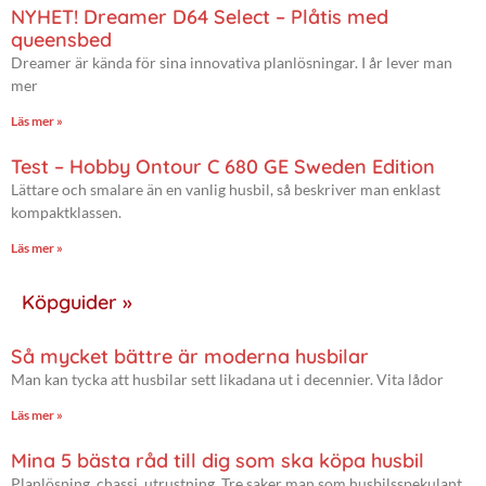
NYHET! Dreamer D64 Select – Plåtis med
queensbed
Dreamer är kända för sina innovativa planlösningar. I år lever man
mer
Läs mer »
Test – Hobby Ontour C 680 GE Sweden Edition
Lättare och smalare än en vanlig husbil, så beskriver man enklast
kompaktklassen.
Läs mer »
Köpguider »
Så mycket bättre är moderna husbilar
Man kan tycka att husbilar sett likadana ut i decennier. Vita lådor
Läs mer »
Mina 5 bästa råd till dig som ska köpa husbil
Planlösning, chassi, utrustning. Tre saker man som husbilsspekulant