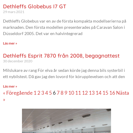
Dethleffs Globebus I7 GT
29 mars 2021
Dethleffs Globebus var en av de första kompakta modellserierna på
marknaden. Den första modellen presenterades på Caravan Salon i
Düsseldorf 2005. Det var en halvintegrerad
Läs mer »
Dethleffs Esprit 7870 från 2008, begagnattest
30 december 2020
Milslukare av rang För elva år sedan körde jag denna bils systerbil i
ett nybilstest. Då gav jag den lovord för körupplevelsen och att den
Läs mer »
« Föregående
1
2
3
4
5
6
7
8
9
10
11
12
13
14
15
16
Nästa
»