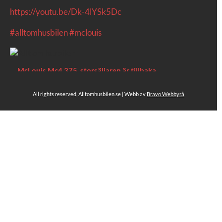
https://youtu.be/Dk-4lYSk5Dc
#alltomhusbilen
#mclouis
McLouis Mc4 375, storsäljaren är tillbaka
En tid var detta Sveriges mest sålda husbilsmodell. Efter några
års...
All rights reserved, Alltomhusbilen.se | Webb av
Bravo Webbyrå
1
Se hela på Facebook
Allt om husbilen
4 dagar sen
Till nästa säsong har McLouis en hel del nytt att
erbjuda.
Bland annat har en av de mest sålda husbilsmodellerna
i Sverige gjort comeback.
https://alltomhusbilen.se/modellar-2027-mclouis-mer-