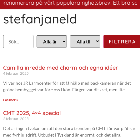
renumerera på vårt populära nyhetsbrev. Ett bra sätt at
stefanjaneld
Camilla inredde med charm och egna idéer
4 februari 2025
Vi var hos JR Larmcenter för att få hjälp med backkameran när det
gröna hembygget var före oss i kön. Färgen var diskret, men lite
Läs mer »
CMT 2025, 4×4 special
2 februari 2025
Det är ingen tvekan om att den stora trenden på CMT i år var plåtisar
med fyrhjulsdrift. Utbudet i Tyskland är enormt, och det allra,