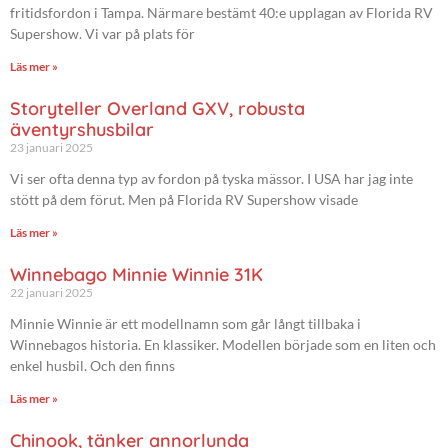
fritidsfordon i Tampa. Närmare bestämt 40:e upplagan av Florida RV
Supershow. Vi var på plats för
Läs mer »
Storyteller Overland GXV, robusta
äventyrshusbilar
23 januari 2025
Vi ser ofta denna typ av fordon på tyska mässor. I USA har jag inte
stött på dem förut. Men på Florida RV Supershow visade
Läs mer »
Winnebago Minnie Winnie 31K
22 januari 2025
Minnie Winnie är ett modellnamn som går långt tillbaka i
Winnebagos historia. En klassiker. Modellen började som en liten och
enkel husbil. Och den finns
Läs mer »
Chinook, tänker annorlunda