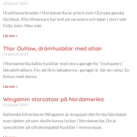
22 januari 2025
Husbilsmarknaden i Nordamerika är precis som I Europa ganska
likriktad. Alla tillverkare har koll på varandra och leker i stort sett
Följa John. Men inte
Läs mer »
Thor Outlaw, drömhusbilar med altan
21 januari 2025
I Nordamerika kallas husbilar med stora garage för ”toyhaulers”,
leksaksfraktare. För att få in leksakerna i garaget är där en ramp. En
bonus med denna
Läs mer »
Wingamm storsatsar på Nordamerika
21 januari 2025
Italienska tillverkaren Wingamm är knappast det första fabrikatet
man tänker på som skulle kunna lyckas i Nordamerika. De är
specialister på ultrakompakta husbilar i monocoque.