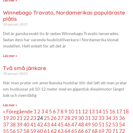
Läs mer »
Winnebago Travato, Nordamerikas populäraste
plåtis
20 januari 2025
Det är ganska exakt tio år sedan Winnebago Travato lanserades.
Sedan dess har varenda husbilstillverkare i Nordamerika klonat
modellen. Helt enkelt för att det är
Läs mer »
Två små jänkare
20 januari 2025
När man pratar om amerikanska husbilar blir det lätt att man pratar
om husbussar på 10-12 meter med en gigantisk dieselmotor längst
bak och överdådig
Läs mer »
« Föregående
1
2
3
4
5
6
7
8
9
10
11
12
13
14
15
16
17
18
19
20
21
22
23
24
25
26
27
28
29
30
31
32
33
34
35
36
37
38
39
40
41
42
43
44
45
46
47
48
49
50
51
52
53
54
55
56
57
58
59
60
61
62
63
64
65
66
67
68
69
70
71
72