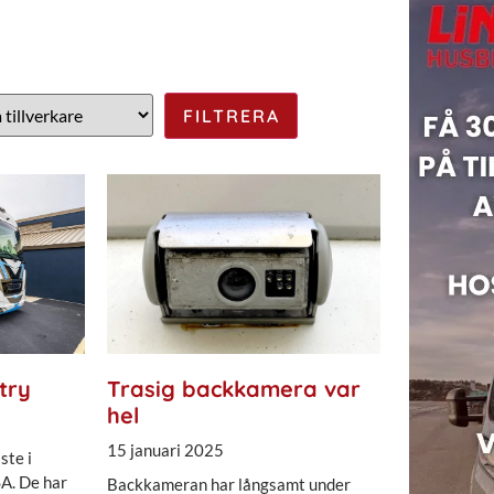
try
Trasig backkamera var
hel
15 januari 2025
ste i
A. De har
Backkameran har långsamt under