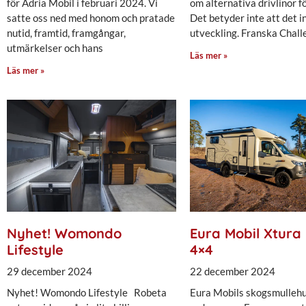
för Adria Mobil i februari 2024. Vi
om alternativa drivlinor fö
satte oss ned med honom och pratade
Det betyder inte att det i
nutid, framtid, framgångar,
utveckling. Franska Chall
utmärkelser och hans
Läs mer »
Läs mer »
Nyhet! Womondo
Eura Mobil Xtura 
Lifestyle
4×4
29 december 2024
22 december 2024
Nyhet! Womondo Lifestyle Robeta
Eura Mobils skogsmullehu