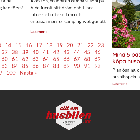
 sålda
Åkesson, en inbiten campare som på
g kan förstå
Alde funnit sitt drömjobb. Hans
intresse för tekniken och
entusiasmen för campinglivet gör att
Läs mer »
3
14
15
16
17
18
19
20
21
22
23
37
38
39
40
41
42
43
44
45
46
Mina 5 bäs
60
61
62
63
64
65
66
67
68
69
köpa husb
83
84
85
86
87
88
89
90
91
92
Planlösning, c
9
100
Nästa »
husbilsspekul
Läs mer »