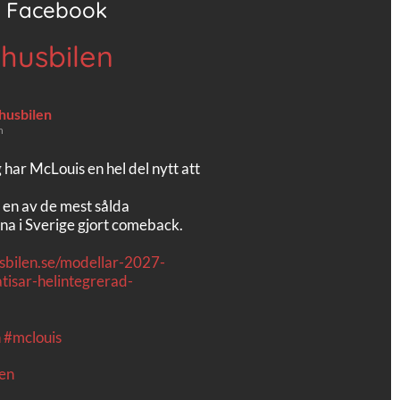
Facebook
 husbilen
 husbilen
n
g har McLouis en hel del nytt att
 en av de mest sålda
na i Sverige gjort comeback.
usbilen.se/modellar-2027-
tisar-helintegrerad-
n
#mclouis