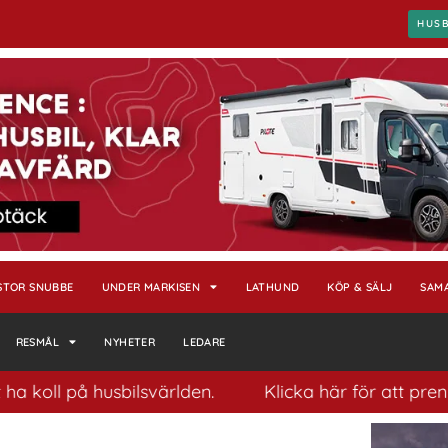
HUS
STOR SNUBBE
UNDER MARKISEN
LATHUND
KÖP & SÄLJ
SAM
RESMÅL
NYHETER
LEDARE
på husbilsvärlden.
Klicka här för att prenumerera 