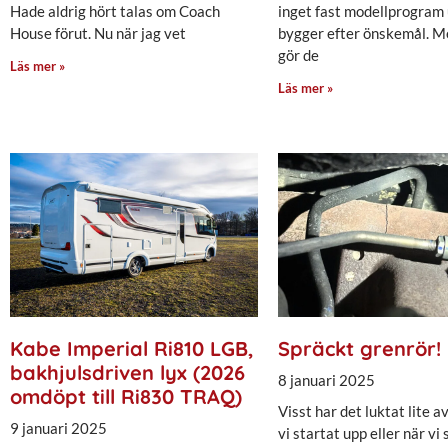
Hade aldrig hört talas om Coach
inget fast modellprogram
House förut. Nu när jag vet
bygger efter önskemål. Me
gör de
Läs mer »
Läs mer »
Kabe Imperial Ri810 LGB,
Spräckt grenrör!
bakhjulsdriven lyx (2026
8 januari 2025
omdöpt till Ri830 TRAQ)
Visst har det luktat lite a
9 januari 2025
vi startat upp eller när vi