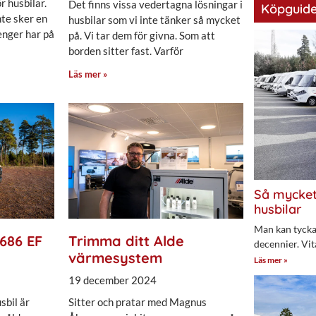
r husbilar.
Det finns vissa vedertagna lösningar i
Köpguide
nte sker en
husbilar som vi inte tänker så mycket
enger har på
på. Vi tar dem för givna. Som att
borden sitter fast. Varför
Läs mer »
Så mycket
husbilar
Man kan tycka 
686 EF
Trimma ditt Alde
decennier. Vit
värmesystem
Läs mer »
19 december 2024
sbil är
Sitter och pratar med Magnus