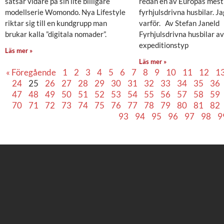
satsar vidare på sin lite billigare
redan en av Europas mest
modellserie Womondo. Nya Lifestyle
fyrhjulsdrivna husbilar. Ja
riktar sig till en kundgrupp man
varför. Av Stefan Janeld
brukar kalla ”digitala nomader”.
Fyrhjulsdrivna husbilar av
expeditionstyp
Läs mer »
Läs mer »
« Föregående
1
2
3
4
5
6
7
8
9
10
11
12
1
24
25
26
27
28
29
30
31
32
33
34
35
36
47
48
49
50
51
52
53
54
55
56
57
58
59
70
71
72
73
74
75
76
77
78
79
80
81
82
93
94
95
96
97
98
9