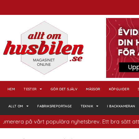
HEM
TESTER
GÖR DET SJÄLV
MÄSSOR
KÖPGUIDER
ALLT OM
FABRIKSREPORTAGE
TEKNIK
I BACKKAMERAN
 på vårt populära nyhetsbrev. Ett bra sätt att ha koll 