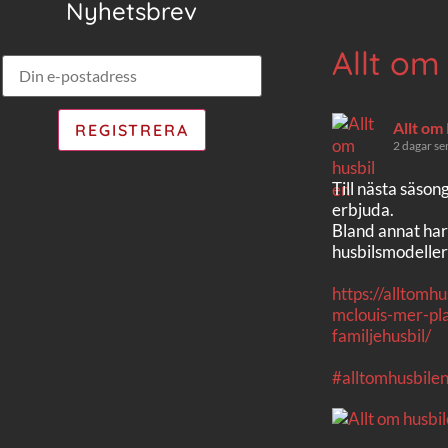
Nyhetsbrev
Allt om
Allt om
2 dagar se
Till nästa säson
erbjuda.
Bland annat har
husbilsmodeller
https://alltomh
mclouis-mer-pla
familjehusbil/
#alltomhusbile