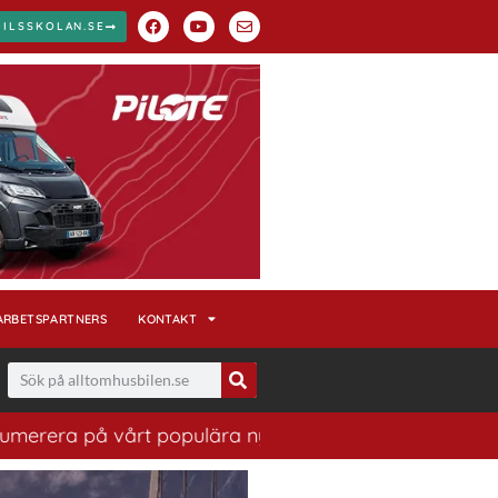
BILSSKOLAN.SE
ARBETSPARTNERS
KONTAKT
på vårt populära nyhetsbrev. Ett bra sätt att ha koll p