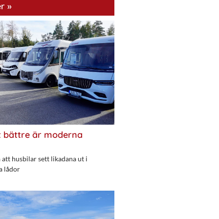
r »
 bättre är moderna
att husbilar sett likadana ut i
a lådor