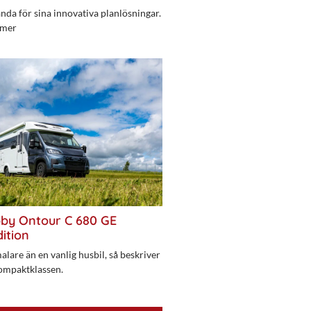
da för sina innovativa planlösningar.
 mer
bby Ontour C 680 GE
ition
alare än en vanlig husbil, så beskriver
ompaktklassen.