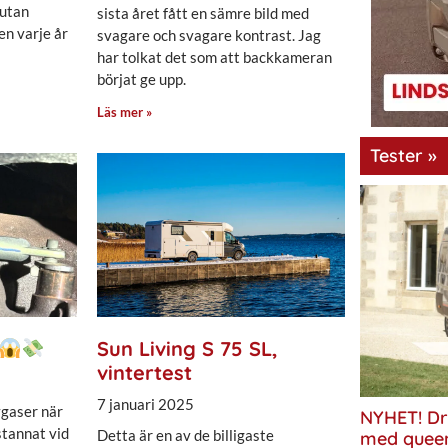
 utan
sista året fått en sämre bild med
n varje år
svagare och svagare kontrast. Jag
har tolkat det som att backkameran
börjat ge upp.
Läs mer »
Tester »
Sun Living S 75 SL,
vintertest
7 januari 2025
vgaser när
NYHET! Dr
 stannat vid
Detta är en av de billigaste
med quee