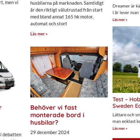
rt, men vi
husbilarna på marknaden. Samtidigt
Dreamer är kän
är den riktigt välutrustad från start
I år lever man
med bland annat 165 hk motor,
Läs mer »
automat och stort
Läs mer »
Test – Ho
Sweden Ed
r
Behöver vi fast
monterade bord i
Lättare och sm
man enklast k
husbilar?
Läs mer »
29 december 2024
 i debatten