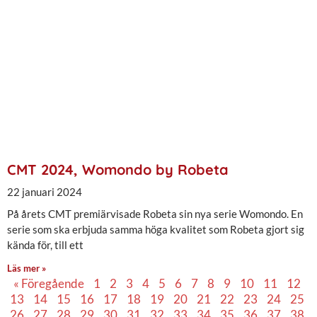
CMT 2024, Womondo by Robeta
22 januari 2024
På årets CMT premiärvisade Robeta sin nya serie Womondo. En
serie som ska erbjuda samma höga kvalitet som Robeta gjort sig
kända för, till ett
Läs mer »
« Föregående
1
2
3
4
5
6
7
8
9
10
11
12
13
14
15
16
17
18
19
20
21
22
23
24
25
26
27
28
29
30
31
32
33
34
35
36
37
38