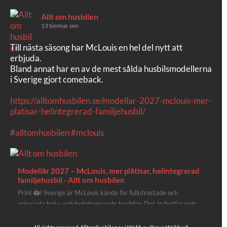
Allt om husbilen
13 timmar sen
Till nästa säsong har McLouis en hel del nytt att
erbjuda.
Bland annat har en av de mest sålda husbilsmodellerna
i Sverige gjort comeback.
https://alltomhusbilen.se/modellar-2027-mclouis-mer-
platisar-helintegrerad-familjehusbil/
#alltomhusbilen
#mclouis
Modellår 2027 – McLouis, mer plåtisar, helintegrerad
familjehusbil - Allt om husbilen
Print 🖨I Sverige är McLouis kända för fullutrustade och
prisvärda halv- och helintegrerade husbilar. Det är fortfarande
där de lägger mest krut. Men till 2027 får även deras
plåtisutbud lite extra kärlek med hela 3 nya utrustningsnivåer.