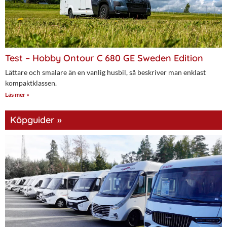
Test – Hobby Ontour C 680 GE Sweden Edition
Lättare och smalare än en vanlig husbil, så beskriver man enklast
kompaktklassen.
Läs mer »
Köpguider »