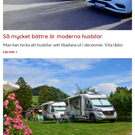
Så mycket bättre är moderna husbilar
Man kan tycka att husbilar sett likadana ut i decennier. Vita lådor
Läs mer »