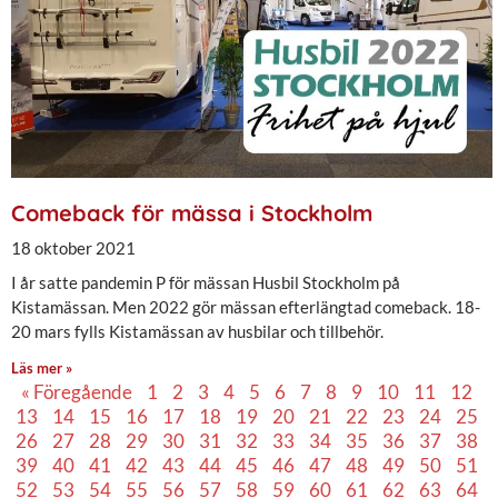
Comeback för mässa i Stockholm
18 oktober 2021
I år satte pandemin P för mässan Husbil Stockholm på
Kistamässan. Men 2022 gör mässan efterlängtad comeback. 18-
20 mars fylls Kistamässan av husbilar och tillbehör.
Läs mer »
« Föregående
1
2
3
4
5
6
7
8
9
10
11
12
13
14
15
16
17
18
19
20
21
22
23
24
25
26
27
28
29
30
31
32
33
34
35
36
37
38
39
40
41
42
43
44
45
46
47
48
49
50
51
52
53
54
55
56
57
58
59
60
61
62
63
64