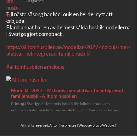
2 dagar sen
Till nästa säsong har McLouis en hel del nytt att
erbjuda.
Bland annat har en av de mest sålda husbilsmodellerna
i Sverige gjort comeback.
https://alltomhusbilen.se/modellar-2027-mclouis-mer-
platisar-helintegrerad-familjehusbil/
#alltomhusbilen
#mclouis
Modellår 2027 – McLouis, mer plåtisar, helintegrerad
familjehusbil - Allt om husbilen
Print 🖨I Sverige är McLouis kända för fullutrustade och
prisvärda halv- och helintegrerade husbilar. Det är fortfarande
där de lägger mest krut. Men till 2027 får även deras
plåtisutbud lite extra kärlek med hela 3 nya utrustningsnivåer.
All rights reserved, Alltomhusbilen.se | Webb av
Bravo Webbyrå
Av Stefan Janeld Det vimlar inte direkt av husb...